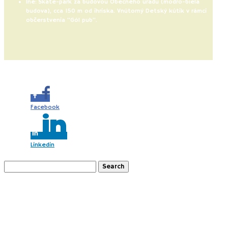
Iné: Skate-park za budovou Obecného úradu (modro-biela
budova), cca 150 m od ihriska. Vnútorný Detský kútik v rámci
občerstvenia “Gól pub”.
Share this...
Facebook
Linkedin
Search
for:
Recent Posts
Gazdovský dvor “Náš sen” Pusté Úľany (SK)
Slovácko s deťmi (CZ)
2 x Schneeberg a okolie s deťmi (AT)