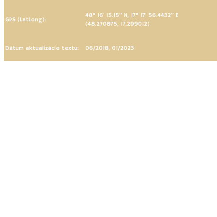
48° 16′ 15.15” N, 17° 17′ 56.4432” E
GPS (LatLong):
(48.270875, 17.299012)
Dátum aktualizácie textu:
06/2018, 01/2023