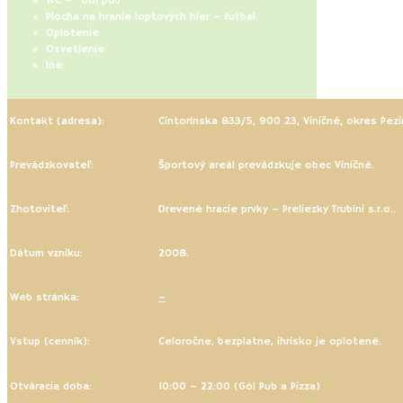
WC – “Gól pub”
Plocha na hranie loptových hier – futbal
Oplotenie
Osvetlenie
Iné:
Kontakt (adresa):
Cintorínska 833/5, 900 23, Viničné, okres Pezi
Prevádzkovateľ:
Športový areál prevádzkuje obec Viničné.
Zhotoviteľ:
Drevené hracie prvky – Preliezky Trubíni s.r.o..
Dátum vzniku:
2008.
Web stránka:
–
Vstup (cenník):
Celoročne, bezplatne, ihrisko je oplotené.
Otváracia doba:
10:00 – 22:00 (Gól Pub a Pizza)