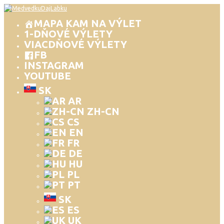
MAPA KAM NA VÝLET
1-DŇOVÉ VÝLETY
VIACDŇOVÉ VÝLETY
FB
INSTAGRAM
YOUTUBE
SK
AR
ZH-CN
CS
EN
FR
DE
HU
PL
PT
SK
ES
UK