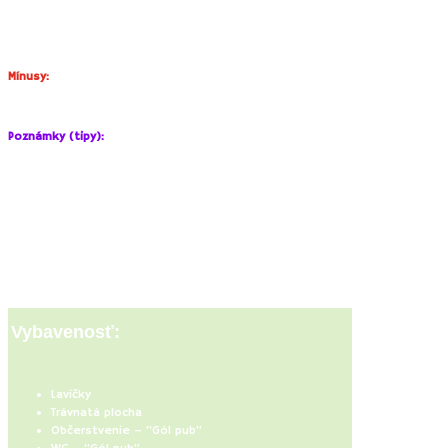
Veľká udržiavaná trávnatá plocha.
Trampolíny.
Občerstvenie (alko-nealko, pizza, pečené ryby).
Mínusy:
Nedostatok tieňa, často veľmi veterno.
Poznámky (tipy):
Keď sa počas horúcich letných dní zapne podvečer
zavlažovanie
futbalového ihriska
, začína sa pre deti tá pravá letná zábava, treba s
tým rátať a zabaliť deťom aj náhradné oblečenie alebo uterák.
Po spevnenej ceste si môžete urobiť
malú prechádzku až ku Galbovmu
mlynu (1 km)
, cyklisti sa tu môžu nopojiť na žltú cyklistickú trasu, ktorá
Vás zavedie po nespevnených poľných cestách až do Pezinka ku
železničnej stanici (cca 5 km).
Vybavenosť:
Lavičky
Trávnatá plocha
Občerstvenie – “Gól pub”