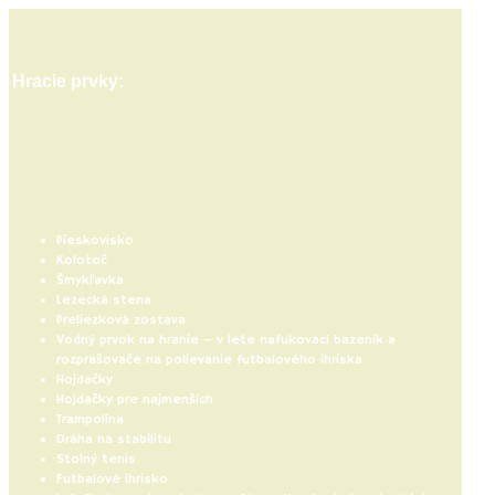
Hracie prvky:
Pieskovisko
Kolotoč
Šmykľavka
Lezecká stena
Preliezková zostava
Vodný prvok na hranie – v lete nafukovací bazenik a
rozprašovače na polievanie futbalového ihriska
Hojdačky
Hojdačky pre najmenších
Trampolína
Dráha na stabilitu
Stolný tenis
Futbalové ihrisko