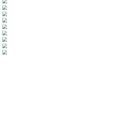
Športový areál Viničné nájdete na okraji futbalového ihriska pred
občerstvením “Gól pub”. Je súčasťou multifunkčného areálu so
všestranným využítím (napr. lukostreľba), krytou halou (často sa tu
konajú rôzne výstavy) a viacerými trávnatými plochami.
Detské ihrisko sa nachádza na jeho okraji za občerstvením “Gól pub”.
Ihrisko so staršími hernými prvkami nahradilo
v roku 2022 nové detské
ihrisko, ktorému dominuje veľká aj malá drevené pirátska loď
. Nachádza
sa tu tiež:
1. Nová stability cestička, 4 nové hojdačky aj sieť na hojdanie,
pieskovisko aj kolotoč.