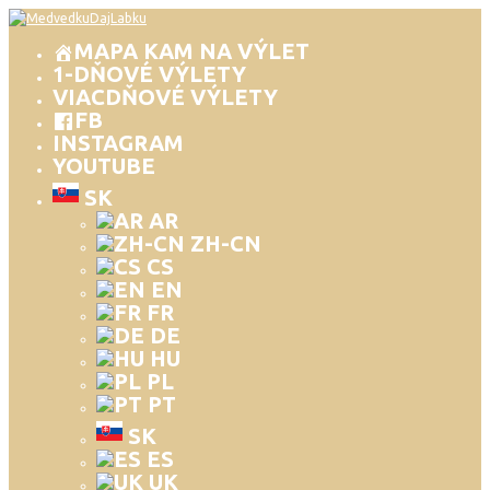
MAPA KAM NA VÝLET
1-DŇOVÉ VÝLETY
VIACDŇOVÉ VÝLETY
FB
INSTAGRAM
YOUTUBE
SK
AR
ZH-CN
CS
EN
FR
DE
HU
PL
PT
SK
ES
UK