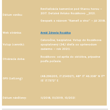
Revitalizácia kamenice pod Starou horou –
2017. Detské ihrisko Rozálkovo _2021.
Dátum vzniku:
Geopark s názvom “Kameň a víno” – júl 2018.
Web stránka:
Areál Zdravia Rozálka
Celoročne, bezplatne. Vstup do Rozálkova
Vstup (cenník):
spoplatnený (3€/ dieťa so sprievodom
zadarmo – rok 2021).
Rozálkovo: od apríla do októbra, prípadne
Otváracia doba:
podľa počasia.
(48.296205, 17.254927), 48° 17′ 46.338” N 17°
GPS (LatLong)
15′ 17.7372” E
Dátum návštevy:
11/2018, 01/2019, 10/2021