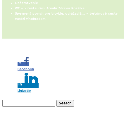
Občerstvenie
WC – v reštaurácii Areálu Zdravia Rozálka
Spevnený povrch pre bicykle, odrážadlá,… – betónové cesty
medzi vinohradom.
Share this...
Facebook
Linkedin
Search
for:
Recent Posts
Gazdovský dvor “Náš sen” Pusté Úľany (SK)
Slovácko s deťmi (CZ)