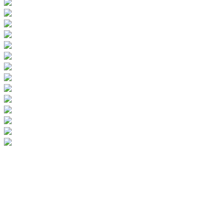
Do tejto časti Pezinka (Areál Zdravia Rozálka a okolie) sa vždy radi
vraciame. Prechádzka vo vinohradoch na úpätí Malých Karpát má svoje
čaro za každého počasia (s výnimkou horúceho leta). Na jeseň tu
môžete púšťať šarkanov, v zime sa sánkovať.
Vďaka mierne zvlnenému terénu a asfaltovým cestičkám sa dá terén
zvládnuť i s kočíkom či s malými deťmi.