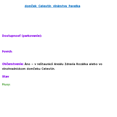
Vinohradnícky
domček Celestín vinárstva Pavelka
a syn prešiel v roku
2012 komplexnou rekonštrukciou a dnes ponúka
v mesiacoch máj –
september degustácie
spojené s chutným jedlom.
Za kopčekom kúsok od vinohradníckeho domčeka nájdete
starú
váhadlovú studňu
.
Dostupnosť (parkovanie):
Parkovanie bezplatne pred jazdeckým areálom Rozálka.
Povrch
:
Detské ihrisko – tráva, umelá tráva, hlina. Náučný vinohradnícky
chodník – betónová cesta.
Občerstvenie:
Áno – v reštaurácii Areálu Zdravia Rozálka alebo vo
vinohradníckom domčeku Celestín.
Stav
:
Pekný, upravený areál.
Plusy:
Príjemné miesto na prechádzky s deťmi, bicyklovanie či púšťanie
šarkanov.
Cestičky medzi vinohradmi sú ideálne pre bicyklíky či odrážadlá, nie
sú strmé a vedú krásnym prostredím.