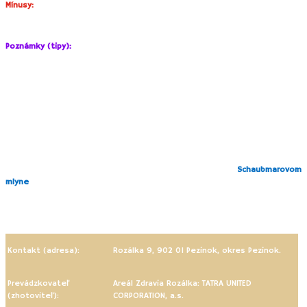
Mínusy:
Nedostatok tieňa na detskom ihrisku.
Poznámky (tipy):
Betónová cesta medzi vinohradmi je
účelová komunikácia
– poľná cesta,
ktorá slúži vinohradníkom na prístup ku vinohradom. Pohyb aút je po nej
sporadický, ale aj napriek tomu treba byť ohľaduplný a myslieť na
b
ezpečnosť svojich detí!
V lokalite Kamenice vinári počas sezóny organizujú
viaceré degustačné
akcie
. Obľúbená je predovšetkým akcia Víno a levanduľa.
V prípade, že
zvládnete aj dlhší úsek
, zavedie Vás náučný chodník až do
časti Pezinok – Cajla, kde si môžete pozrieť expozíciu v
Schaubmarovom
mlyne
(spravuje ho Slovenská národná galéria). Je to vzácny
historický
mlyn obklopený vidieckym dvorom a starým ovocným a orechovým sadom.
Okrem tradičnej prehliadky sa tu organizujú zaujímavé workshopy a
podujatia.
Kontakt (adresa):
Rozálka 9, 902 01 Pezinok, okres Pezinok.
Prevádzkovateľ
Areál Zdravia Rozálka: TATRA UNITED
(zhotoviteľ):
CORPORATION, a.s.