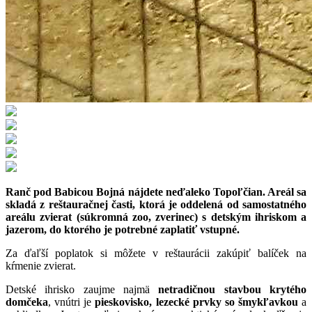
Ranč pod Babicou Bojná nájdete neďaleko Topoľčian. Areál sa
skladá z reštauračnej časti, ktorá je oddelená od samostatného
areálu zvierat (súkromná zoo, zverinec) s detským ihriskom a
jazerom, do ktorého je potrebné zaplatiť vstupné.
Za ďaľší poplatok si môžete v reštaurácii zakúpiť balíček na
kŕmenie zvierat.
Detské ihrisko zaujme najmä
netradičnou stavbou krytého
domčeka
, vnútri je
pieskovisko, lezecké prvky so šmykľavkou
a