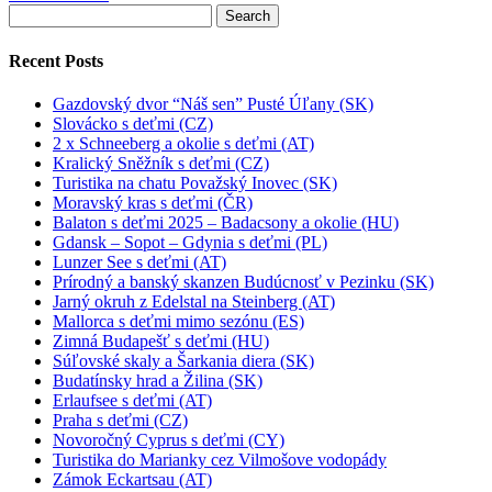
Search
for:
Recent Posts
Gazdovský dvor “Náš sen” Pusté Úľany (SK)
Slovácko s deťmi (CZ)
2 x Schneeberg a okolie s deťmi (AT)
Kralický Sněžník s deťmi (CZ)
Turistika na chatu Považský Inovec (SK)
Moravský kras s deťmi (ČR)
Balaton s deťmi 2025 – Badacsony a okolie (HU)
Gdansk – Sopot – Gdynia s deťmi (PL)
Lunzer See s deťmi (AT)
Prírodný a banský skanzen Budúcnosť v Pezinku (SK)
Jarný okruh z Edelstal na Steinberg (AT)
Mallorca s deťmi mimo sezónu (ES)
Zimná Budapešť s deťmi (HU)
Súľovské skaly a Šarkania diera (SK)
Budatínsky hrad a Žilina (SK)
Erlaufsee s deťmi (AT)
Praha s deťmi (CZ)
Novoročný Cyprus s deťmi (CY)
Turistika do Marianky cez Vilmošove vodopády
Zámok Eckartsau (AT)