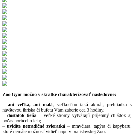
Zoo Györ možno v skratke charakterizovať nasledovne:
–
ani veľká, ani malá
, veľkosťou taká akurát, prehliadka s
návštevou ihriska či bufetu Vám zaberie cca 3 hodiny.
–
dostatok tieňa
– veľké stromy vytvárajú príjemný chládok aj
počas horúceho leta;
–
uvidíte netradičné zvieratká
– mravčiara, tapýra či kapybaru,
ktoré nemáte možnosť vidieť napr. v bratislavskej Zoo.