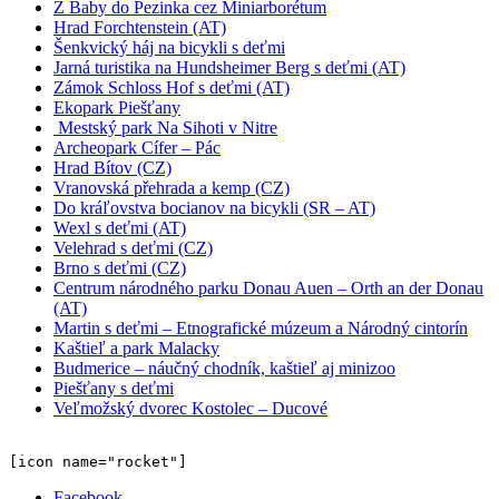
Z Baby do Pezinka cez Miniarborétum
Hrad Forchtenstein (AT)
Šenkvický háj na bicykli s deťmi
Jarná turistika na Hundsheimer Berg s deťmi (AT)
Zámok Schloss Hof s deťmi (AT)
Ekopark Piešťany
Mestský park Na Sihoti v Nitre
Archeopark Cífer – Pác
Hrad Bítov (CZ)
Vranovská přehrada a kemp (CZ)
Do kráľovstva bocianov na bicykli (SR – AT)
Wexl s deťmi (AT)
Velehrad s deťmi (CZ)
Brno s deťmi (CZ)
Centrum národného parku Donau Auen – Orth an der Donau
(AT)
Martin s deťmi – Etnografické múzeum a Národný cintorín
Kaštieľ a park Malacky
Budmerice – náučný chodník, kaštieľ aj minizoo
Piešťany s deťmi
Veľmožský dvorec Kostolec – Ducové
[icon name="rocket"]
Facebook