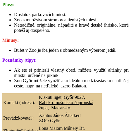
Plusy:
Dostatok parkovacích miest.
Zoo s množstvom stromov a tienistých miest.
Netradičné, originálne, nápadité a hravé detské ihrisko, ktoré
poteší aj dospelého.
Mínusy:
Bufet v Zoo je iba jeden s obmedzeným výberom jedál.
Poznámky (tipy):
Ak ste si priniesli vlastný obed, môžete využiť altánky pri
ihrisku určené na piknik.
Zoo Györ môžete využiť ako ideálnu medzizastávku na dlhšej
ceste, napr. na neďaleké jazero Balaton.
Kiskuti liget, Győr 9027,
Kontakt (adresa):
Rábsko-mošonsko-šopronská
župa
,
Maďarsko.
Xantus János Állatkert
Prevádzkovateľ:
ZOO Győr
Ilona Malom Műhely Bt.
Zhotoviteľ ihriska: