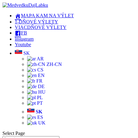
MAPA KAM NA VÝLET
1-DŇOVÉ VÝLETY
VIACDŇOVÉ VÝLETY
FB
instagram
Youtube
SK
AR
ZH-CN
CS
EN
FR
DE
HU
PL
PT
SK
ES
UK
Select Page