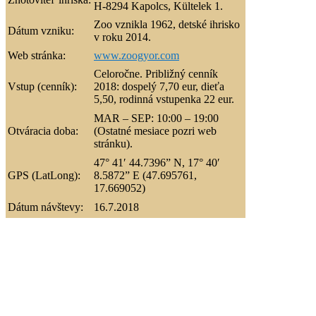
H-8294 Kapolcs, Kültelek 1.
Zoo vznikla 1962, detské ihrisko
Dátum vzniku:
v roku 2014.
Web stránka:
www.zoogyor.com
Celoročne. Približný cenník
Vstup (cenník):
2018: dospelý 7,70 eur, dieťa
5,50, rodinná vstupenka 22 eur.
MAR – SEP: 10:00 – 19:00
Otváracia doba:
(Ostatné mesiace pozri web
stránku).
47° 41′ 44.7396” N, 17° 40′
GPS (LatLong):
8.5872” E (47.695761,
17.669052)
Dátum návštevy:
16.7.2018