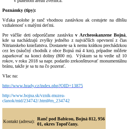
v platenom areáli zverinca.
Poznámky (tipy):
Vďaka polohe je ranč vhodnou zastávkou ak cestujete na dlhšiu
vzdialenosť s malými deťmi.
Pre väčšie deti odporúčame zastávku
v Archeoskanzene Bojná
,
kde sa nachádzajú zvyšky jedného z najväčších opevnení z čias
Nitrianskeho kniežatstva. Dostanete sa k nemu krátkou prechádzkou
cez les (náučný chodník z obce Bojná má 4 km), prípadne môžete
zaparkovať na konci doliny (800 m). Výskum sa tu vedie už 10
rokov, v roku 2018 sa napr. podarilo zrekonštruovať monumentálnu
bránu, takže je sa tu na čo pozerať.
VIac na:
http://www.hrady.cz/index.php?OID=13875
http://www.bojna.sk/vznik-muzea-
clanok/mid/234742/.html#m_234742
Ranč pod Babicou, Bojná 812, 956
Kontakt (adresa):
01, okres Topoľčany.