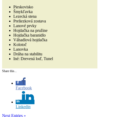
Pieskovisko
Šmykľavka
Lezecká stena
Preliezková zostava
Lanové prvky
Hojdačka na pružine
Hojdačka baranidlo
Váhadlová hojdačka
Kolotoč
Lanovka
Dráha na stabilitu
Iné: Drevená loď, Tunel
Share this...
Facebook
Linkedin
Next Entries »