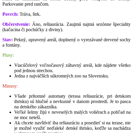
Parkovanie pred rančom.
Povrch:
Tráva, štrk.
Občerstvenie:
Áno, reštaurácia. Zaujmú najmä sezónne špeciality
(kačacina či pochúťky z diviny).
Stav:
Pekný, upravený areál, doplnený o vyrezávané drevené sochy
a fontány.
Plusy:
Viacúčelový voľnočasový zábavný areál, kde nájdete všetko
pod jednou strechou.
Jedna z najväčších súkromných zoo na Slovensku.
Minusy:
Všade prítomné automaty (terasa reštaurácie, pri detskom
ihrisku) sú hlučné a nevkusné v danom prostredí. Je to pasca
na detského zákazníka.
Veľké šelmy žijú v neveselých malých voliérach a pohľad na
ne moc neteší.
Ak chcete navštíviť iba reštauráciu a posedieť si na terase, nie
je možné využiť neďaleké detské ihrisko, keďže sa nachádza