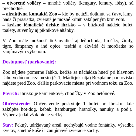
–
otvorené voliéry
– mnohé voliéry (kengury, lemury, ibisy), sú
prechodné.
–
atraktívna kontaktá Zoo
– kto by netúžil dotknúť sa ťavy, lamy,
hada či prasiatka, zvieratá je možné kŕmiť zakúpeným krmivom.
–
krásne tématické detské ihrisko
–
v blízkosti nájdete bufet,
toalety, suveníry aj piknikové altánky.
V Zoo máte možnosť tiež uvidieť aj leňochoda, hrošíky, žirafy,
tigre, šimpanzy a iné opice, teráriá a akváriá či morčiatka so
zaujímavým výbehom.
Dostupnosť (parkovanie):
Zoo nájdete pomerne ľahko, keďže sa náchádza hneď pri hlavnom
ťahu vedúcom cez mesto (č. 1, Mártírjok utja) Bezplatné parkovisko
nájdete pred Zoo, ďalšie parkovacie miesta pri vodnom toku za Zoo.
Povrch:
Ihrisko je kamienkové, chodíčky v Zoo betónové.
Občerstvenie:
Občerstvenie poskytuje 1 bufet pri ihrisku, kde
zakúpite hot-dog, kebab, hamburger, hranolky, nanuky a pod.).
Výber z jedál však nie je veľký.
Stav:
Pekný, udržiavaný areál, nechýbajú vodné fontánky, výsadba
kvetov, smetné koše či zauijímavé zvieracie sochy.