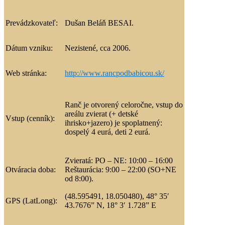
Prevádzkovateľ:
Dušan Beláň BESAI.
Dátum vzniku:
Nezistené, cca 2006.
Web stránka:
http://www.rancpodbabicou.sk/
Ranč je otvorený celoročne, vstup do
areálu zvierat (+ detské
Vstup (cenník):
ihrisko+jazero) je spoplatnený:
dospelý 4 eurá, deti 2 eurá.
Zvieratá: PO – NE: 10:00 – 16:00
Otváracia doba:
Reštaurácia: 9:00 – 22:00 (SO+NE
od 8:00).
(48.595491, 18.050480), 48° 35′
GPS (LatLong):
43.7676” N, 18° 3′ 1.728” E