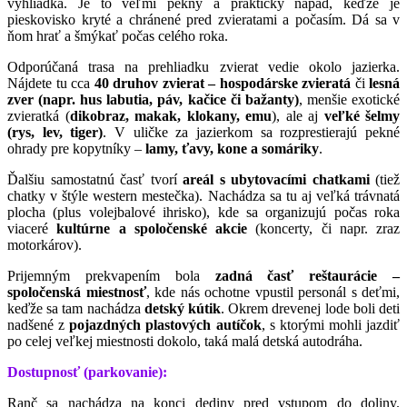
vyhliadka. Je to veľmi pekný a praktický nápad, keďže je
pieskovisko kryté a chránené pred zvieratami a počasím. Dá sa v
ňom hrať a šmýkať počas celého roka.
Odporúčaná trasa na prehliadku zvierat vedie okolo jazierka.
Nájdete tu cca
40 druhov zvierat – hospodárske zvieratá
či
lesná
zver (napr. hus labutia, páv, kačice či bažanty)
, menšie exotické
zvieratká (
dikobraz, makak, klokany, emu
), ale aj
veľké šelmy
(rys, lev, tiger)
. V uličke za jazierkom sa rozprestierajú pekné
ohrady pre kopytníky –
lamy, ťavy, kone a somáriky
.
Ďalšiu samostatnú časť tvorí
areál s ubytovacími chatkami
(tiež
chatky v štýle western mestečka). Nachádza sa tu aj veľká trávnatá
plocha (plus volejbalové ihrisko), kde sa organizujú počas roka
viaceré
kultúrne a spoločenské akcie
(koncerty, či napr. zraz
motorkárov).
Prijemným prekvapením bola
zadná časť reštaurácie –
spoločenská miestnosť
, kde nás ochotne vpustil personál s deťmi,
keďže sa tam nachádza
detský kútik
. Okrem drevenej lode boli deti
nadšené z
pojazdných plastových autíčok
, s ktorými mohli jazdiť
po celej veľkej miestnosti dokolo, taká malá detská autodráha.
Dostupnosť (parkovanie):
Ranč sa nachádza na konci dediny pred vstupom do doliny.