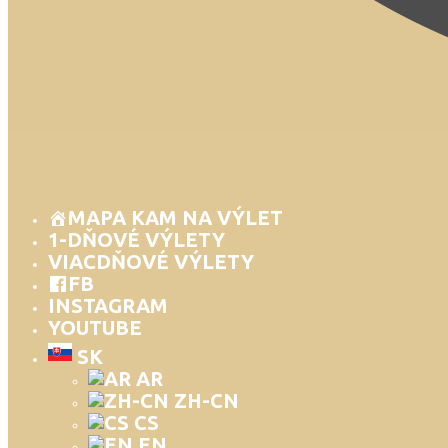
MAPA KAM NA VÝLET
1-DŇOVÉ VÝLETY
VIACDŇOVÉ VÝLETY
FB
INSTAGRAM
YOUTUBE
SK
AR
ZH-CN
CS
EN