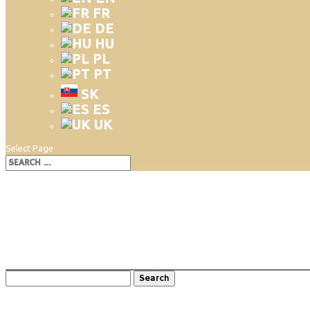
FR
DE
HU
PL
PT
SK
ES
UK
Select Page
Iné 2
Nezaradené
0
Comments
Search
for:
Recent Posts