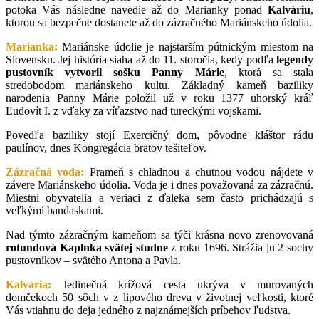
potoka Vás následne navedie až do Marianky ponad
Kalváriu
,
ktorou sa bezpečne dostanete až do zázračného Mariánskeho údolia.
Marianka:
Mariánske údolie je najstarším pútnickým miestom na
Slovensku
. Jej história siaha až do 11. storočia, kedy podľa
legendy
pustovník vytvoril sošku Panny Márie
, ktorá sa stala
stredobodom mariánskeho kultu. Základný kameň baziliky
narodenia Panny Márie položil už v roku 1377 uhorský kráľ
Ľudovít I. z vďaky za víťazstvo nad tureckými vojskami.
Povedľa baziliky stojí Exercičný dom, pôvodne kláštor rádu
paulínov, dnes Kongregácia bratov tešiteľov.
Zázračná voda:
Prameň s chladnou a chutnou vodou nájdete v
závere Mariánskeho údolia. Voda je i dnes považovaná za zázračnú.
Miestni obyvatelia a veriaci z ďaleka sem často prichádzajú s
veľkými bandaskami.
Nad týmto zázračným kameňom sa týči krásna novo zrenovovaná
rotundová Kaplnka svätej studne
z roku 1696. Strážia ju 2 sochy
pustovníkov – svätého Antona a Pavla.
Kalvária:
Jedinečná krížová cesta ukrýva v murovaných
domčekoch 50 sôch v z lipového dreva v životnej veľkosti, ktoré
Vás vtiahnu do deja jedného z najznámejších príbehov ľudstva.