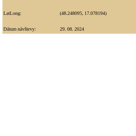
LatLong:
(48.248095, 17.078194)
Dátum návštevy:
29. 08. 2024