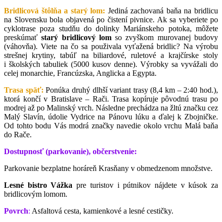
Bridlicová štôlňa a starý lom:
Jediná zachovaná baňa na bridlicu
na Slovensku bola objavená po čistení pivnice. Ak sa vyberiete po
cyklotrase poza studňu do dolinky Mariánskeho potoka, môžete
preskúmať
starý bridlicový lom
so zvyškom murovanej budovy
(váhovňa). Viete na čo sa použivala vyťažená bridlic? Na výrobu
strešnej krytiny, tabúľ na biliardové, ruletové a krajčírske stoly
i školských tabuliek (5000 kusov denne). Výrobky sa vyvážali do
celej monarchie, Francúzska, Anglicka a Egypta.
Trasa späť:
Ponúka druhý dlhší variant trasy (8,4 km – 2:40 hod.),
ktorá končí v Bratislave – Rači. Trasa kopíruje pôvodnú trasu po
modrej až po Malinský vrch. Následne prechádza na žltú značku cez
Malý Slavín, údolie Vydrice na Pánovu lúku a ďalej k Zbojničke.
Od tohto bodu Vás modrá značky navedie okolo vrchu Malá baňa
do Rače.
Dostupnosť (parkovanie), občerstvenie:
Parkovanie bezplatne horáreň Krasňany v obmedzenom množstve.
Lesné bistro Vážka
pre turistov i pútnikov nájdete v kúsok za
bridlicovým lomom.
Povrch
:
Asfaltová cesta, k
amienkové a lesné cestičky.