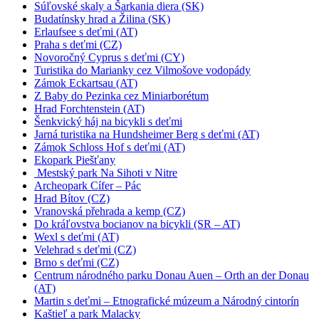
Súľovské skaly a Šarkania diera (SK)
Budatínsky hrad a Žilina (SK)
Erlaufsee s deťmi (AT)
Praha s deťmi (CZ)
Novoročný Cyprus s deťmi (CY)
Turistika do Marianky cez Vilmošove vodopády
Zámok Eckartsau (AT)
Z Baby do Pezinka cez Miniarborétum
Hrad Forchtenstein (AT)
Šenkvický háj na bicykli s deťmi
Jarná turistika na Hundsheimer Berg s deťmi (AT)
Zámok Schloss Hof s deťmi (AT)
Ekopark Piešťany
Mestský park Na Sihoti v Nitre
Archeopark Cífer – Pác
Hrad Bítov (CZ)
Vranovská přehrada a kemp (CZ)
Do kráľovstva bocianov na bicykli (SR – AT)
Wexl s deťmi (AT)
Velehrad s deťmi (CZ)
Brno s deťmi (CZ)
Centrum národného parku Donau Auen – Orth an der Donau
(AT)
Martin s deťmi – Etnografické múzeum a Národný cintorín
Kaštieľ a park Malacky