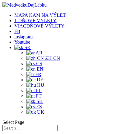
MAPA KAM NA VÝLET
1-DŇOVÉ VÝLETY
VIACDŇOVÉ VÝLETY
FB
instagram
Youtube
SK
AR
ZH-CN
CS
EN
FR
DE
HU
PL
PT
SK
ES
UK
Select Page