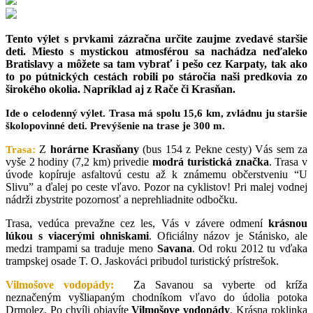
Tento výlet s prvkami zázračna určite zaujme zvedavé staršie
deti. Miesto s mystickou atmosférou sa nachádza neďaleko
Bratislavy a môžete sa tam vybrať i pešo cez Karpaty, tak ako
to po pútnických cestách robili po stáročia naši predkovia zo
širokého okolia. Napríklad aj z Rače či Krasňan.
Ide o celodenný výlet. Trasa má spolu 15,6 km, zvládnu ju staršie
školopovinné deti. Prevýšenie na trase je 300 m.
Z
horárne Krasňany
(bus 154 z Pekne cesty) Vás sem za
Trasa:
vyše 2 hodiny (7,2 km) privedie
modrá turistická značka
. Trasa v
úvode kopíruje asfaltovú cestu až k známemu občerstveniu “U
Slivu” a ďalej po ceste vľavo. Pozor na cyklistov! Pri malej vodnej
nádrži zbystrite pozornosť a neprehliadnite odbočku.
Trasa, vedúca prevažne cez les, Vás v závere odmení
krásnou
lúkou s viacerými ohniskami
. Oficiálny názov je Stánisko, ale
medzi trampami sa traduje meno
Savana
. Od roku 2012 tu vďaka
trampskej osade T. O. Jaskováci pribudol turistický prístrešok.
Vilmošove vodopády:
Za Savanou sa vyberte od kríža
neznačeným vyšliapaným chodníkom vľavo do údolia potoka
Drmolez. Po chvíli objavíte
Vilmošove vodopády
. Krásna roklinka