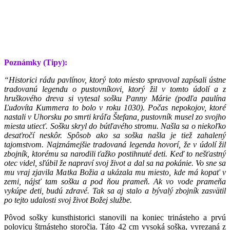
Poznámky (Tipy):
“Historici rádu pavlínov, ktorý toto miesto spravoval zapísali ústne
tradovanú legendu o pustovníkovi, ktorý žil v tomto údolí a z
hruškového dreva si vytesal sošku Panny Márie (podľa paulína
Ľudovíta Kummera to bolo v roku 1030). Počas nepokojov, ktoré
nastali v Uhorsku po smrti kráľa Štefana, pustovník musel zo svojho
miesta utiecť. Sošku skryl do bútľavého stromu. Našla sa o niekoľko
desaťročí neskôr. Spôsob ako sa soška našla je tiež zahalený
tajomstvom. Najznámejšie tradovaná legenda hovorí, že v údolí žil
zbojník, ktorému sa narodili ťažko postihnuté deti. Keď to nešťastný
otec videl, sľúbil že napraví svoj život a dal sa na pokánie. Vo sne sa
mu vraj zjavila Matka Božia a ukázala mu miesto, kde má kopať v
zemi, nájsť tam sošku a pod ňou prameň. Ak vo vode prameňa
vykúpe deti, budú zdravé. Tak sa aj stalo a bývalý zbojník zasvätil
po tejto udalosti svoj život Božej službe.
Pôvod sošky kunsthistorici stanovili na koniec trinásteho a prvú
polovicu štrnásteho storočia. Táto 42 cm vysoká soška, vyrezaná z