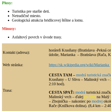
Plusy:
Turistika pre staršie deti.
Netradičné miesto.
Geologická atrakcia bridlicovej štôlne a lomu.
Mínusy:
Asfaltový povrch v úvode trasy.
horáreň Krasňany (Bratislava -Pekná ce
Kontakt (adresa):
údolie, Marianka – Bratislava (Rača, K
Web stránka:
https://sk.wikipedia.org/wiki/Marianka
CESTA TAM –
modrá turistická znač
Krasňany – U Slivu – Malinský vrch –
2:10 hod).
Trasa:
CESTA SPAŤ:
modrá
turistická značk
Malinský vrch – ďalej
po žltej
na Malý 
– Zbojnička – nakoniec po
modrej
okol
Rače (Knižkova dolina). (8,4 km – 2:40