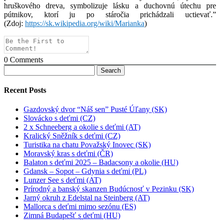
hruškového dreva, symbolizuje lásku a duchovnú útechu pre
pútnikov, ktorí ju po stáročia prichádzali uctievať.”
(Zdoj:
https://sk.wikipedia.org/wiki/Marianka
)
0
Comments
Search
for:
Recent Posts
Gazdovský dvor “Náš sen” Pusté Úľany (SK)
Slovácko s deťmi (CZ)
2 x Schneeberg a okolie s deťmi (AT)
Kralický Sněžník s deťmi (CZ)
Turistika na chatu Považský Inovec (SK)
Moravský kras s deťmi (ČR)
Balaton s deťmi 2025 – Badacsony a okolie (HU)
Gdansk – Sopot – Gdynia s deťmi (PL)
Lunzer See s deťmi (AT)
Prírodný a banský skanzen Budúcnosť v Pezinku (SK)
Jarný okruh z Edelstal na Steinberg (AT)
Mallorca s deťmi mimo sezónu (ES)
Zimná Budapešť s deťmi (HU)