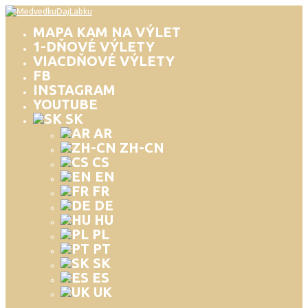
MAPA KAM NA VÝLET
1-DŇOVÉ VÝLETY
VIACDŇOVÉ VÝLETY
FB
INSTAGRAM
YOUTUBE
SK
AR
ZH-CN
CS
EN
FR
DE
HU
PL
PT
SK
ES
UK