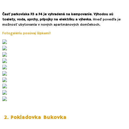
V dolnej stanici lanovky nájdete občerstvenie, detský pumptrack či
skákací hrad.
Časť parkoviska P3 a P4 je vyhradená na kempovanie. Výhodou sú
toalety, voda, sprchy, prípojky na elektriku a výlevka.
Hneď povedľa je
možnosť ubytovania v nových apartmánových domčekoch
.
Fotogalériu posúvaj šípkami!
2. Pokladovka Bukovka
Po zakúpení pokladovky v pokladni údolnej stanice lanovky