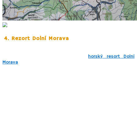
4. Rezort Dolní Morava
Obec Dolní Morava je v posledných rokoch známa
predovšetkým pre novovybudovaný
horský resort Dolní
Morava
, ktorý ponúka okrem ubytovania celoročnú zábavu
vo forme širokého spektra atrakcií pre všetky vekové
kategórie.
Nájdete tu: lanovky so zimnou aj letnou prevádzkou,
vyhliadkovú vežu
Stezku v oblacích,
2x
bobovú
dráhu,
Mamutíkův vodní svět a Pískový svět, Lanové
centrum, Horolezecké vežu a ďalšie atrakcie.
Jedna z posledných lákadiel k návšteve je
nová 721 m
dlhá visutá lávka – Sky Bridge 721
, ktorá prepája horské
údolie vo výške 95 metrov.
My sme otestovali
trailpark,
ktorý ponúka naozaj kvalitné a pekne
upravené trasy od najjednoduchšej obtiažnosti (8 km zelená) až po