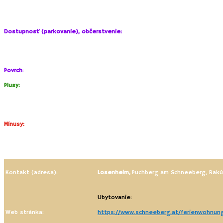
Waserfall
a do obce Sonnleiten. Následne sa vracia do Losenheim.
Celý okruh má spolu 8 km -3:00 hod.
Dostupnosť (parkovanie), občerstvenie:
Puchberg am Schneeberg – v okolí stanice sa nachádza viacero
záchytných parkovísk zdarma.
Povrch
:
Lesné a turistické cestičky.
Plusy:
Možnosti turistiky pre menšie i staršie deti.
Krásna príroda a výhľady.
Mínusy:
Buďte pripravení aj na nepriazeň počasia (vietor či dážď), ako aj
páliace slnko.
Kontakt (adresa):
Losenheim,
Puchberg am Schneeberg, Rak
Ubytovanie:
Web stránka:
https://www.schneeberg.at/ferienwohnun