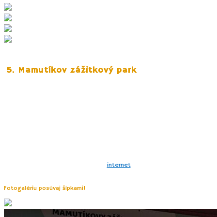
5. Mamutíkov zážitkový park
Pekný tematický zábavný park je súčasťou atrakcií rezortu Dolní Morava.
Nájdete ho hneď za dolnou stanicou lanovky. S mlaými deťmi tu pokojne
strávite aj celý deň. Parku dominuje obrovský
13 m mamut
, ktorý ukrýva
obriu šmykľavku. Súčasťou parku sú
detské ihriská, lanové a vodné
ihriská či guličkové dráhy
. Nezabudnite preto na uteráky, náhradné
oblečenie a pokrývku hlavy. Jednoduchý bufet poskytuje sladké menu,
ale napríklad aj párok v rohlíku. Samostatnou časťou parku je
“Pískový
svět”
vo westernovom štýle, ktorý nájdete pod cestou.
Lístky je možné kúpiť vopred cez
internet
, ale pripravte sa na to, že
počas daždivého počasia môže byť zatvorené.
Fotogalériu posúvaj šípkami!