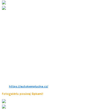
7. Autokemp Lučina
Rozsiahly retro kemp, kde sa budete cítiť príjemne. Ponúka ubytovanie
na
karavanových miestach, miesta pre stany aj chatky rôznej veľkosti
.
Otvára sezónu v máji. Recepcia je otvorená počas prázdnin od rána 7:30
– 20:00, inak do 19:00. Nájdete tu i malé detské ihrisko s pieskoviskom.
Na občerstvenie funguje bufet, ktorý pripravuje i domácu pizzu. V kempe
funguje wifi. V spoločnej kuchynke nás zaujali malé chladiace boxy. V
dvoch samostatných domčekoch nájdete WC a sprchy zvlášť. Za služby v
kempe sme platili kartou, ale oplatí sa priniesť si aj hotovosť. Sprchy
fungujú napr. na české mince.
Viac:
https://autokemplucina.cz/
Fotogalériu posúvaj šípkami!