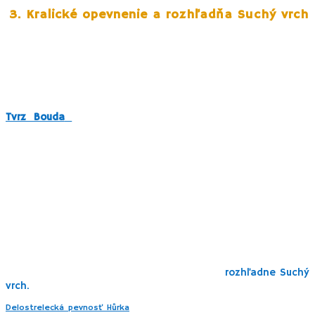
3. Kralické opevnenie a rozhľadňa Suchý vrch
Pre milovníkov vojenskej histórie je táto lokalita dobre
známa. V okolí mestečka Králiky sa nachádza sieť
pevnostných objektov z 30. rokov 20. storočia. Spolu
56
ťažkých objektov spolu s podzemným komplexom 3
delostreleckých tvrdzí
.
Tvrz Bouda
je jednou z piatich stavebne dokončených
tvrdzi budovaných po roku 1935, pričom ide o
najzachovalejšiu stavbu vo svojej kategórie v ČR, od roku
1995 zapísané do zoznamu kultúrnych pamiatok ČR. Tvorí ju
5 mohutných železobetónových objektov (zrubov),
prepojených systémom podzemných spojovacích chodieb
60 m pod povrchom.
Tvrz Bouda poskytuje niekoľko typov prehliadok, tzv.
Miniprehliadka
v rozsahu 50-55 minút je určená pre rodiny
s deťmi. V interiéri tvrdze je chladno a vlhko. Teplota sa v
podzemí pohybuje od 4,5 °C do cca 12 °C. K tvrdzi sa
dostanete 45 minútovou prechádzkou od
rozhľadne Suchý
vrch.
Delostrelecká pevnosť Hůrka
je ďalšie opevnenie otvorené verejnosti,