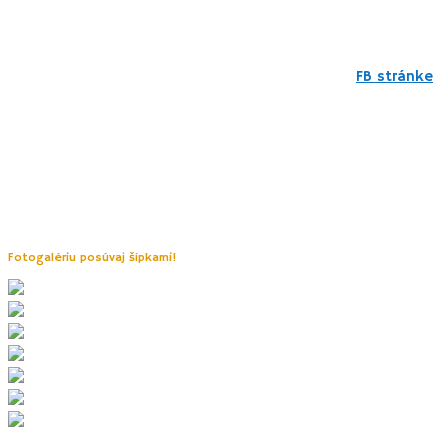
(Sorbus domestica) a jeho lahodné plody s liečivými
účinkami. Vstupné bolo v roku 2026 50 Kč dospelý, deti 3-
15 rokov polovicu. Otváracie hodiny sú počas leta 9:00 –
18:00. Pozor, v pondelok je zatvorené! Psíkovia nemajú do
areálu povolený vstup. Aktuality nájdete na ich
FB stránke
.
Návštevu je ideálne spojiť s výstupom na kovovú
rozhľadňu Travičná
,
ktorý má až 52 metrov a 177 schodov! Pozor, nie je voľne prístupná, platí
sa vstupné (50 Kč, 20 Kč deti, deti do 6 rokov zdarma). Otvorená býva
denne od 10:00 – 18:00 v závislosti od počasia.
Z autocampu sa ku salašu dostanete peši za cca 40 minút po žltej a
červenej značke (1,9 km). Ďalšou možnosťou je použiť bicykel či auto a
parkovať priamo neďaleko vstupu do areálu.
Fotogalériu posúvaj šípkami!