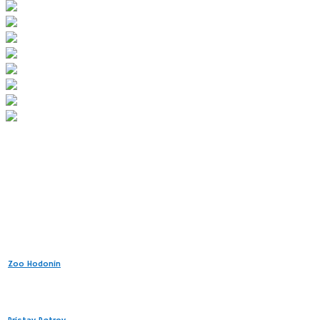
8. Kam ešte?
Širšia lokalita okolo mesta Strážnice poskytuje dostatok zábavy aj pre
menšie i väčšie deti:
Zoo Hodonín
Zoo ukrytá v tieni lužného lesa poskytuje domov
Prístav na Baťovom kanáli
je príjemné rekrea
(polhodinová plavba) či šliapnuť do pedálov na c