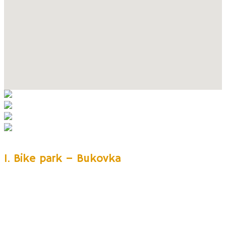
1. Bike park – Bukovka
Pomerne nový bike park Bukovka nájdete pri obci Mlýnický Dvúr (Červená
Voda). Na rodiny s deťmi tu čaká až
7,5 km dlhá modrá trailová trasa
vhodná pre začínajúcich trailových jazdcov
. Samozrejmosťou sú
náročnejšie trasy pre zdatných jazdcov. Veľkou výhodou je sedačková
lanovka na vrchol.