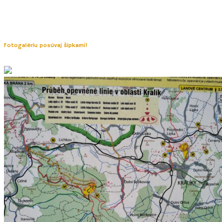
ktoré poskytuje prehliadkové okruhy. Má jednoduchú dostupnosť,
nájdete ho pri ceste za mestom Králiky. Celý povrch tvrdze je prepojený
značeným turistickým okruhom náučného chodníka
– Vojenská historie
Králíky.
Fotogalériu posúvaj šípkami!