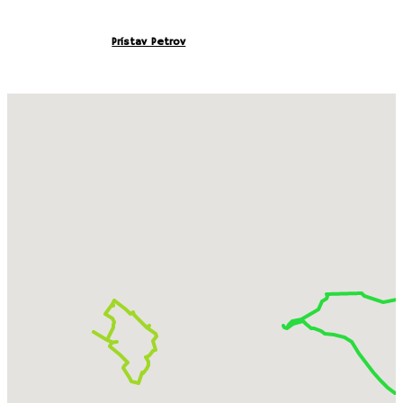
Na konci článku tiež nájdete množstvo tipy na ďalšie výlety v tejto
lokalite, najmä do širšieho okolia.
Z našej prvej návštevy v roku 2018 sa
zachovali 2 články (
Prístav Petrov
a Zoo Hodonín
). Neobišli sme však ani
Zámok Milotice, Skanzen v Strážnici, Prístav v Skalici a Zlatnícku dolinu
na
slovenskej strane hraníc. Tieto tipy nájdete v závere článku.