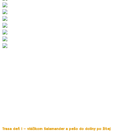
Schneeberg s výškou 2076 m je najvyšším vrchom Dolného Rakúska i
obľúbenou destináciou pre výlety z neďalekej Viedne. Je známy svojim
nevšedným vzhľadom pripomínajúcim stolovú horu so strmými vápecovými
svahmi. Na vrchole nájdete prekvapivo príjemný zvlnený terén lúk s
pasúcimi s kravičkami.
Od roku 1897 vedie až do výšky 1800 m historická Schneebergbahn
ozubnicová železnica – známy Salamandra vláčik. Výlet na rakúsku
stolovú horu je preto ideálny aj pre menšie deti.
V tejto lokalite sme strávili
predĺžený víkend s ubytovaním v lokalite
Losenheim
. Absolvovali sme nasledovné 2 turistické trasy v okolí:
Trasa deň 1 – vláčikom Salamander a pešo do doliny po žltej