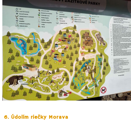
6. Údolím riečky Morava
Ak túžite uniknúť z ruchu rezortu a jeho atrakcií, stačí sa vybrať pešo či