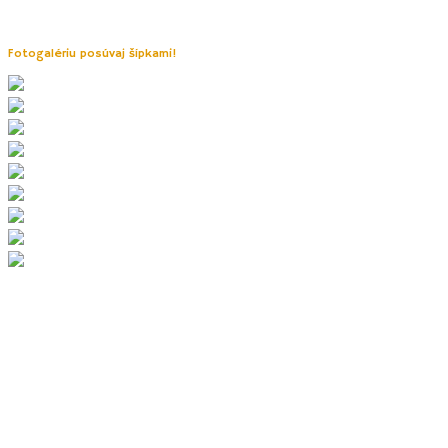
jedinečné Vojšické lúky (NPR Čertoryje), kde na konci mája rozkvitá až 22
druhov vzácnych ochidejí.
Fotogalériu posúvaj šípkami!
3. Trail of life
Trailpark v tejto lokalite tvorí
pumptrack a skillpark
pod vodnou nádržou,
3 modré rodinné singletraily
pod rozhľadňou Travičná a
niekoľko
značených MTB cyklotrás (
žltý – Oskerušový, červený – Kovalovský,
oranžový – Kuželovský a modrý – Vojšický).
Deti poteší najmä pumptrack a 3 singletraily, ktoré sú