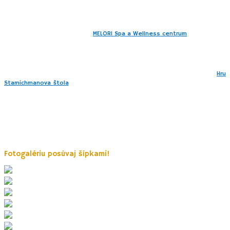
čierne pre najskúsenejších jazdcov.
V roku 2026 pribudla v rezorte ďalšia novinka neďaleko hlavnej
hotelovej ubytovacej časti –
MELORI Spa a Wellness centrum
.
V okolí rezortu sa nachádza niekoľko záchytných parkovísk. Hlavne počas
víkendov sa pripravte na vysokú návštevnosť.
Máte radi tajomstvá a záhady? Potom vyskúšajte interaktívnu
Hru
Stamichmanova štola
, ktorú si v dvoch obťiažnostiach (do 10 rokov a od
10 rokov) môžete s deťmi zahrať v prírode prostredníctvom aplikácie v
mobile. Vyriešte záludné úlohy a rozlúštite tajný kód v sprievode
horského vládcu Stamichmana a strážcov škriatkovskej štoly Babušákov.
K dispozícii sú 3 turistické trasy, ktoré Vás dovedú k 420 m dlhej
podzemnej štôlne. Hra trvá 30 minúť a môže je hrať 5 osôb. Po trase
nájdete interaktívne stanovištia s hrami.
Fotogalériu posúvaj šípkami!