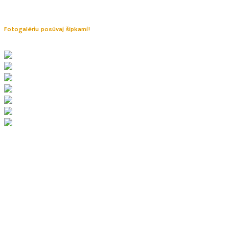
ideálne na učenie sa. Pri pumptracku naviac nájdete
príjemné bistro Trail Bisto TOFL s výborným jedlom.
Fotogalériu posúvaj šípkami!
4. Salaš a rozhľadňa Travičná
Slovácky salaš tu stál už v 19. století. Menšie detičky tu
nájdu malý raj –
sliepočky, zajačiky a morčatá, somárikov,
kozičky, mačku a psy a ďalšie zvieratká
. Poteší
detské
ihrisko a myšie nory.
Nás zaujalo i
Múzeum oskeruší
, ktoré
približuje tento netradičný slovácky strom, jeřáb oskeruši