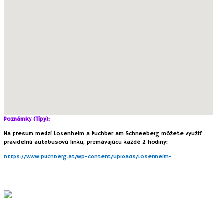
Poznámky (Tipy):
Na presum medzi Losenheim a Puchber am Schneeberg môžete využiť
pravidelnú autobusovú linku, premávajúcu každé 2 hodiny:
https://www.puchberg.at/wp-content/uploads/Losenheim-
Puchberg-
Neunkirchen-Puchberg-Losenheim-2023-1.pdf
Kralický Sněžník s deťmi (CZ)