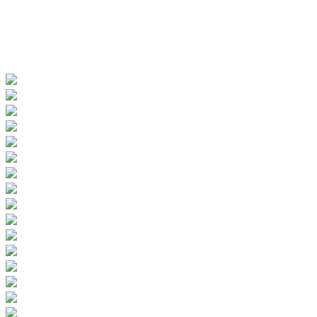
2 x Schneeberg a okolie s deťmi
(AT)