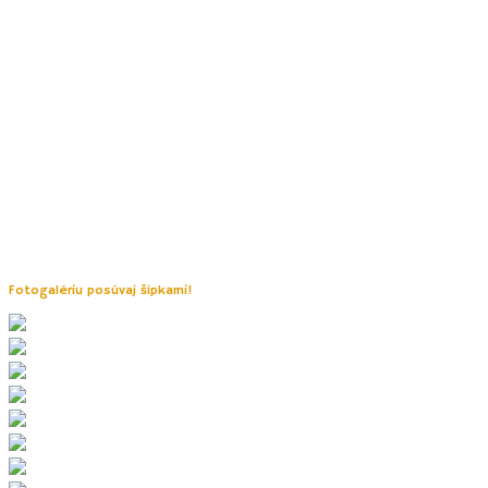
lesostepe s teplomilnými rastlinami a živočíchmi a je
lokalitou s jediného zachovalého
kusa šípákovej doubravy
v Bielej Karpatoch
.
Malá odbočka na trase Vás privedie k posedeniu pri ďalšom krásnom
strome –
Karlovej oskeruši.
Ďalšou odbočkou by ste sa tiež dostali k
známej
Hotařskej boude. Je to tradičný
maľovaný vinohradnícky domček,
ktorý sa využíva počas vinárskych akcií. Nachádza sa v ňom aj
malá expozícia o vinohradníctva a vinárstva na Strážnicku s možností
ochutnávky miestnych vín.
Posledná zastávka na trase – kúsok od
kopca Holý vrch nájdete malú
drevenú rozhľadňu
s výhľadom do krajiny. Nasleduje klesanie späť do
dedinky Radějov lesnou dolinou.
Fotogalériu posúvaj šípkami!