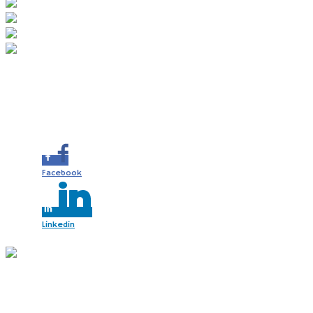
Share this...
Facebook
Linkedin
2 x Schneeberg a okolie s deťmi (AT)