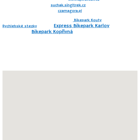
Singltrek Suchák –
suchak.singltrek.cz
BikePark Czarna Gora –
czarnagora.pl
Na skok od tejto lokality nájdete tiež
Bikepark Kouty
nad Desnou a
, ale aj
Express Bikepark Karlov
pod
Rychlebské stezky
Pradědem a
Bikepark Kopřivná
.
Počas našej krátkej letnej návštevy v roku 2025 sme s deťmi vo veku 9
a 11 rokov otestovali Trailpark Bukovka aj obľúbený rezort Dolní Moravu s
množstvom ďalších atrakcií pre deti. V tejto lokalite sme určite neboli
posledný krát, na konci článku nájdete tipy na ďalšie výlety v tejto
lokalite.