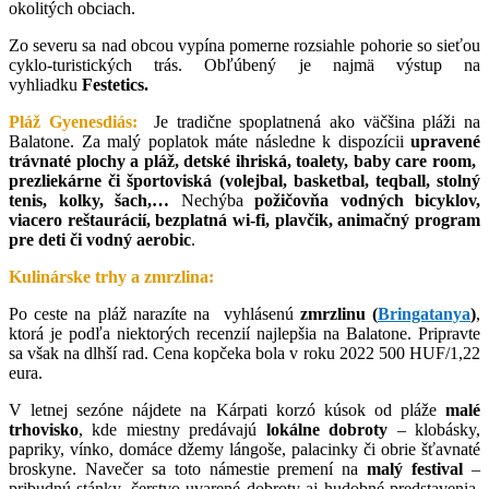
okolitých obciach.
Zo severu sa nad obcou vypína pomerne rozsiahle pohorie so sieťou
cyklo-turistických trás. Obľúbený je najmä výstup na
vyhliadku
Festetics.
Pláž Gyenesdiás:
Je tradične spoplatnená ako väčšina pláži na
Balatone. Za malý poplatok máte následne k dispozícii
upravené
trávnaté plochy a pláž, detské ihriská, toalety, baby care room,
prezliekárne či športoviská (volejbal, basketbal, teqball, stolný
tenis, kolky, šach,…
Nechýba
požičovňa vodných bicyklov,
viacero reštaurácií, bezplatná wi-fi, plavčik, animačný program
pre deti či vodný aerobic
.
Kulinárske trhy a zmrzlina:
Po ceste na pláž narazíte na vyhlásenú
zmrzlinu (
Bringatanya
)
,
ktorá je podľa niektorých recenzií najlepšia na Balatone. Pripravte
sa však na dlhší rad. Cena kopčeka bola v roku 2022 500 HUF/1,22
eura.
V letnej sezóne nájdete na Kárpati korzó kúsok od pláže
malé
trhovisko
, kde miestny predávajú
lokálne dobroty
– klobásky,
papriky, vínko, domáce džemy lángoše, palacinky či obrie šťavnaté
broskyne. Navečer sa toto námestie premení na
malý festival
–
pribudnú stánky, čerstvo uvarené dobroty aj hudobné predstavenia.