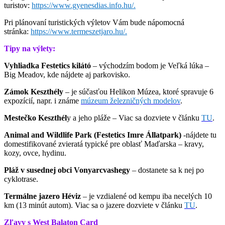
turistov:
https://www.gyenesdias.info.hu/.
Pri plánovaní turistických výletov Vám bude nápomocná
stránka:
https://www.termeszetjaro.hu/.
Tipy na výlety:
Vyhliadka Festetics kilátó
– východzím bodom je Veľká lúka –
Big Meadov, kde nájdete aj parkovisko.
Zámok Keszthély
– je súčasťou Helikon Múzea, ktoré spravuje 6
expozícií, napr. i známe
múzeum železničných modelov
.
Mestečko Keszthél
y a jeho pláže – Viac sa dozviete v článku
TU
.
Animal and Wildlife Park (
Festetics Imre Állatpark)
-nájdete tu
domestifikované zvieratá typické pre oblasť Maďarska – kravy,
kozy, ovce, hydinu.
Pláž v susednej obci
Vonyarcvashegy
– dostanete sa k nej po
cyklotrase.
Termálne jazero Héviz
– je vzdialené od kempu iba necelých 10
km (13 minút autom). Viac sa o jazere dozviete v článku
TU
.
Zľavy s West Balaton Card