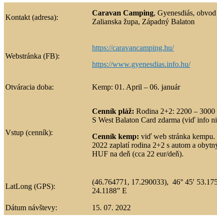
Caravan Camping
, Gyenesdiás, obvod
Kontakt (adresa):
Zalianska župa, Západný Balaton
https://caravancamping.hu/
Webstránka (FB):
https://www.gyenesdias.info.hu/
Otváracia doba:
Kemp:
01. April – 06. január
Cenník pláž:
Rodina 2+2: 2200 – 3000 F
S West Balaton Card zdarma (viď info ni
Vstup (cenník):
Cenník kemp:
viď web stránka kempu. 
2022 zaplatí rodina 2+2 s autom a obyt
HUF na deň (cca 22 eur/deň).
(46.764771, 17.290033)
,
46° 45′ 53.17
LatLong (GPS):
24.1188” E
Dátum návštevy:
15. 07. 2022