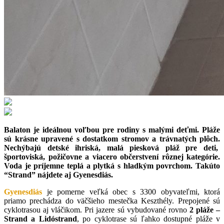
Balaton je ideálnou voľbou pre rodiny s malými deťmi. Pláže
sú krásne upravené s dostatkom stromov a trávnatých plôch.
Nechýbajú detské ihriská, malá piesková pláž pre deti,
športoviská, požičovne a viacero občerstvení rôznej kategórie.
Voda je príjemne teplá a plytká s hladkým povrchom. Takúto
“Strand” nájdete aj Gyenesdiás.
Gyenesdiás
je pomerne veľká obec s 3300 obyvateľmi, ktorá
priamo prechádza do väčšieho mestečka Keszthély. Prepojené sú
cyklotrasou aj vláčikom. Pri jazere sú vybudované rovno
2 pláže –
Strand a Lidóstrand
, po cyklotrase sú ľahko dostupné pláže v