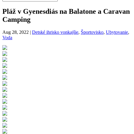
Pláž v Gyenesdiás na Balatone a Caravan
Camping
Aug 28, 2022
|
Detské ihrisko vonkajšie
,
Športovisko
,
Ubytovanie
,
Voda