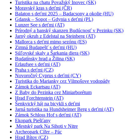
Turistika na chatu Považský Inovec (SK)
Moravský kras s deťmi (ČR)
Balaton s deťmi 2025 – Badacsony a okolie (HU)
Gdansk – Sopot – Gdynia s deťmi (PL)
Lunzer See s deťmi (AT)
Prírodný a banský skanzen Budúcnosť v Pezinku (SK)
Jarný okruh z Edelstal na Steinberg (AT)
Mallorca s deťmi mimo sezónu (ES)
Zimná Budapešť s deťmi (HU)
Súľovské skaly a Šarkania diera (SK)
Budatínsky hrad a Žilina (SK)
Erlaufsee s deťmi (AT)
Praha s deťmi (CZ)
Novoročný Cyprus s deťmi (CY)
Turistika do Marianky cez Vilmošove vodopády
Zámok Eckartsau (AT)
Z Baby do Pezinka cez Miniarborétum
Hrad Forchtenstein (AT)
Šenkvický háj na bicykli s deťmi
Jarná turistika na Hundsheimer Berg s deťmi (AT)
Zámok Schloss Hof s deťmi (AT)
Ekopark Piešťany
Mestský park Na Sihoti v Nitre
Archeopark Cífer – Pác
Hrad Bítov (CZ)