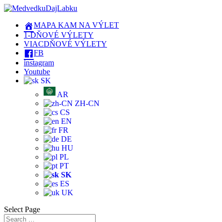
MAPA KAM NA VÝLET
1-DŇOVÉ VÝLETY
VIACDŇOVÉ VÝLETY
FB
instagram
Youtube
SK
AR
ZH-CN
CS
EN
FR
DE
HU
PL
PT
SK
ES
UK
Select Page