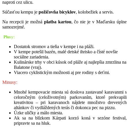
naproti cez ulicu.
Súčasťou kempu je
požičovňa bicyklov
, kolobežiek a servis.
Na recepcii je možná
platba kartou
, čo nie je v Maďarsku úplne
samozrejmé.
Pl
u
s
y:
Dostatok stromov a tieňa v kempe i na pláži.
V kempe potešil bazén, malé detské ihrisko a čísté novšie
sociálne zariadenia.
Kulinárske trhy v obci kúsok od pláže aj najlepšia zmrzlina na
Balatone (vraj).
Viacero cyklistickým možnosti aj pre rodiny s deťmi.
Minusy:
Mnohé kempovacie miesta sú doslova zastavané karavanmi s
celoročným (celoživotným) parkovaním, ktoré prekvapili
kreativitou – pri karavanoch nájdete množstvo drevených
altánkov či vydláždených terás či dokonca pec na pizzu.
Úzke uličky a málo miesta.
Ak sa na blízkom Kárpati korzó koná v sezóne festival,
pripravte sa na hluk.