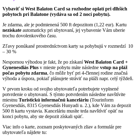
Vybaviť si West Balaton Card sa rozhodne oplatí pri dlhších
pobytoch pri Balatone (vydáva sa od 2 nocí pobytu).
Je zdarma, ale je podmienená 500 ft depozitom (1,22 eur). Kartu
nezískate
automaticky pri ubytovaní, jej vybavenie Vám uberie
trochu dovolenkového času.
Zľavy ponúkané prostredníctvom karty sa pohybujú v rozmedzí 10
– 30 %
Nespornou výhodou je fakt, že po získaní
West Balaton Card +
Gynenesdiás Plus
v mieste pobytu máte následne
vstup na pláž
počas pobytu zdarma
, čo môže byť pri 4-člennej rodine značná
výhoda a úspora, pokiaľ plánujete stráviť na pláži napr. celý týždeň.
V prvom kroku od svojho ubytovateľa potrebujete vyplnené
potvrdenie o ubytovaní. S týmto potvrdením následne navštívite
miestnu
Turistickú informačnú kanceláriu
(Tourinform
Gyenesdiás, 8315 Gyenesdiás Hunyadi u. 2.), kde Vám za depozit
500 ft kartu vystavia. Kanceláriu musíte teda navštíviť opäť na
konci pobytu, aby ste depozit získali späť.
Viac info o karte, zoznam poskytovaných zliav a formulár pre
ubytovateľa nájdete tu: