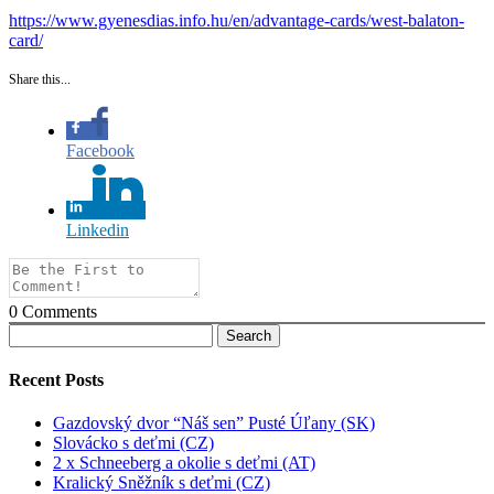
https://www.gyenesdias.info.hu/en/advantage-cards/west-balaton-
card/
Share this...
Facebook
Linkedin
0
Comments
Search
for:
Recent Posts
Gazdovský dvor “Náš sen” Pusté Úľany (SK)
Slovácko s deťmi (CZ)
2 x Schneeberg a okolie s deťmi (AT)
Kralický Sněžník s deťmi (CZ)