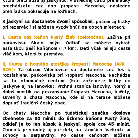
ktorá prechádza aj jaskyňou. V strednej časti prehliadky
prechádzate cez dno propasti Macocha, následne
prehliadka pokračuje na loďkách
.
K jaskyni sa dostanete dvomi spôsobmi,
pričom aj lístky
pri rezervácii si môžete vyzdvihnúť na oboch miestach:
1. Cesta cez kaňon Pustý žleb (celoročne):
Začína pri
parkovisku Skalní mlýn. Odtiaľ sa môžete vybrať
asfaltkou peši kaňonom (1,7 km). Deti však milujú cestu
vláčikom, ktorý tu premáva.
II. Cesta z horného mostíka Propasti Macocha (APR –
NOV):
Za obcou Vílémovice sa dostanete cez les k
rozsiahlemu parkovisku pri Propasti Macocha. Nachádza
sa tu informačné centrum (kde zoženiete lístky do
jaskyne aj na lanovku), vrchná stanica lanovky, horný a
dolný mostík na pozorovanie Propasti Macocha, bufety,
suveníry a chata Macocha, kde si na terase môžete
dopriať tradičný český obed.
Od chaty Macocha
po turistickej značke doslova
zbehnete za 30 minút do úzkeho kaňonu Pustý žleb,
odkiaľ je to len kúsok k jaskyni, spolu cca 45 minút.
Chodník je vhodný aj pre deti, na strmších úsekoch sú
schody a serpentíny. Po ceste kaňonom môžete