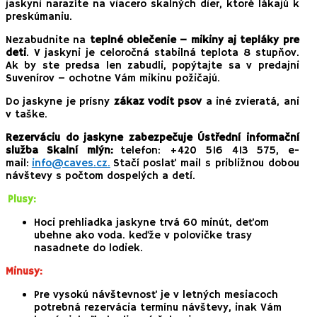
jaskyni narazíte na viacero skalných dier, ktoré lákajú k
preskúmaniu.
Nezabudnite na
teplné oblečenie – mikiny aj tepláky pre
deti
. V jaskyni je celoročná stabilná teplota 8 stupňov.
Ak by ste predsa len zabudli, popýtajte sa v predajni
Suvenírov – ochotne Vám mikinu požičajú.
Do jaskyne je prísny
zákaz vodit psov
a iné zvieratá, ani
v taške.
Rezerváciu do jaskyne zabezpečuje Ústřední informační
služba Skalní mlýn:
telefon: +420 516 413 575, e-
mail:
info@caves.cz.
Stačí poslať mail s približnou dobou
návštevy s počtom dospelých a detí.
Pl
u
s
y:
Hoci prehliadka jaskyne trvá 60 minút, deťom
ubehne ako voda. keďže v polovičke trasy
nasadnete do lodiek.
Minusy:
Pre vysokú návštevnosť je v letných mesiacoch
potrebná rezervácia termínu návštevy, inak Vám