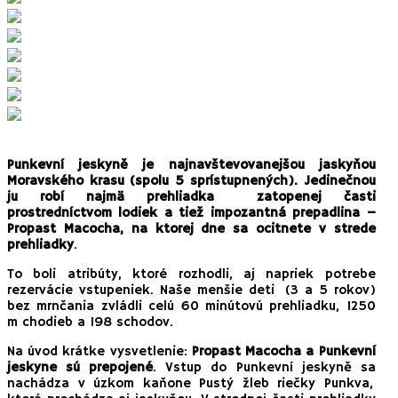
Punkevní jeskyně je najnavštevovanejšou jaskyňou
Moravského krasu (spolu 5 sprístupnených). Jedinečnou
ju robí najmä prehliadka zatopenej časti
prostredníctvom lodiek a tiež impozantná prepadlina –
Propast Macocha, na ktorej dne sa ocitnete v strede
prehliadky
.
To boli atribúty, ktoré rozhodli, aj napriek potrebe
rezervácie vstupeniek. Naše menšie deti (3 a 5 rokov)
bez mrnčania zvládli celú 60 minútovú prehliadku, 1250
m chodieb a 198 schodov.
Na úvod krátke vysvetlenie:
Propast Macocha a Punkevní
jeskyne sú prepojené
. Vstup do Punkevní jeskyně sa
nachádza v úzkom kaňone Pustý žleb riečky Punkva,