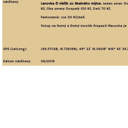
návštevy:
Lanovka či vláčik zo Skalného mlýna:
Jeden smer: Do
Kč; Oba smery: Dospelý 100 Kč, Deti 70 Kč.
Parkovanie: cca 50 Kč/deň.
Vstup na Horný a Dolný mostík Propasti Macocha je
GPS (LatLong):
(49.371128, 16.726198)
,
49° 22′ 16.0608” N
16° 43′ 34.
Dátum návštevy:
06/2019