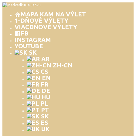
MAPA KAM NA VÝLET
1-DŇOVÉ VÝLETY
VIACDŇOVÉ VÝLETY
FB
INSTAGRAM
YOUTUBE
SK
AR
ZH-CN
CS
EN
FR
DE
HU
PL
PT
SK
ES
UK