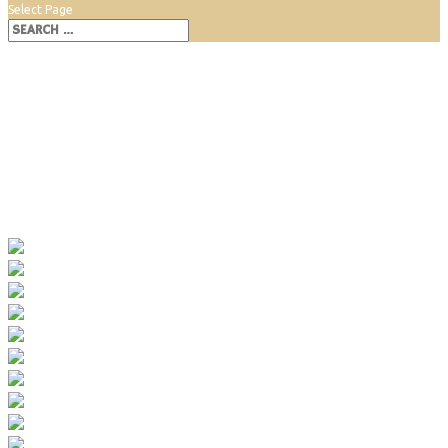
Select Page
Propast Macocha a Punkevní
jeskyně
Aug 5, 2019
|
Prírodná pamiatka
,
Turistika