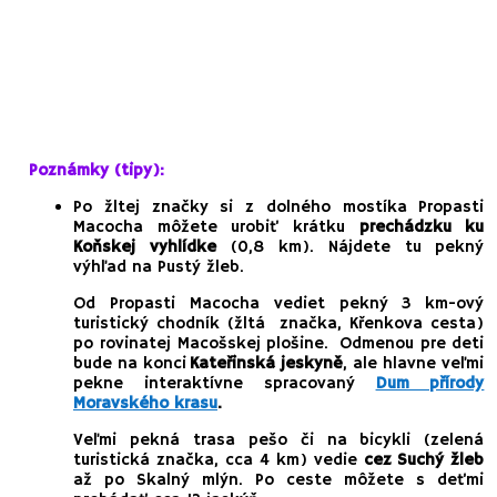
Poznámky (tipy):
Po žltej značky si z dolného mostíka Propasti
Macocha môžete urobiť krátku
prechádzku ku
Koňskej vyhlídke
(0,8 km). Nájdete tu pekný
výhľad na Pustý žleb.
Od Propasti Macocha vediet pekný 3 km-ový
turistický chodník (žltá značka, Křenkova cesta)
po rovinatej Macošskej plošine. Odmenou pre deti
bude na konci
Kateřinská jeskyně
, ale hlavne veľmi
pekne interaktívne spracovaný
Dum přírody
Moravského krasu
.
Veľmi pekná trasa pešo či na bicykli (zelená
turistická značka, cca 4 km) vedie
cez Suchý žleb
až po Skalný mlýn. Po ceste môžete s deťmi