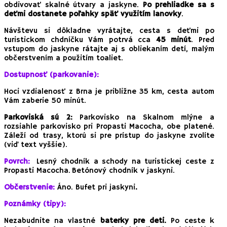
obdivovať skalné útvary a jaskyne.
Po prehliadke sa s
deťmi dostanete poľahky späť využitím lanovky
.
Návštevu si dôkladne vyrátajte, cesta s deťmi po
turistickom chdníčku Vám potrvá cca
45 minút
. Pred
vstupom do jaskyne rátajte aj s obliekaním detí, malým
občerstvením a použitím toaliet.
Dostupnosť (parkovanie):
Hoci vzdialenosť z Brna je približne 35 km, cesta autom
Vám zaberie 50 minút.
Parkoviská sú 2:
Parkovisko na Skalnom mlýne a
rozsiahle parkovisko pri Propasti Macocha, obe platené.
Záleží od trasy, ktorú si pre prístup do jaskyne zvolíte
(viď text vyššie).
Povrch:
Lesný chodník a schody na turistickej ceste z
Propasti Macocha.
Betónový chodník v jaskyni
.
Občerstvenie:
Áno. Bufet pri jaskyni
.
Poznámky (tipy):
Nezabudnite na vlastné
baterky pre deti.
Po ceste k