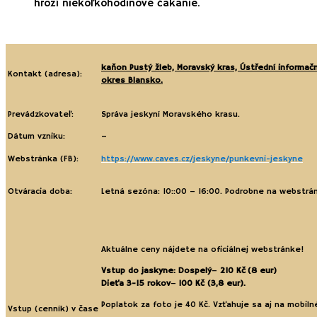
hrozí niekoľkohodinové čakanie.
kaňon Pustý žleb, Moravský kras,
Ústřední informačn
Kontakt (adresa):
okres Blansko.
Prevádzkovateľ:
Správa jeskyní Moravského krasu.
Dátum vzniku:
–
Webstránka (FB):
https://www.caves.cz/jeskyne/punkevni-jeskyne
Otváracia doba:
Letná sezóna: 10::00 – 16:00. Podrobne na webstrá
Aktuálne ceny nájdete na oficiálnej webstránke!
Vstup do jaskyne: Dospelý
–
210 Kč
(8 eur)
Dieťa 3-15 rokov
–
100 Kč (3,8 eur)
.
Poplatok za foto je 40 Kč. Vzťahuje sa aj na mobiln
Vstup (cenník) v čase