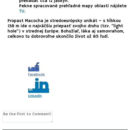
prebádať cca 12 jaskýň.
Pekne spracované prehľadné mapy oblasti nájdete
TU
.
Propast Macocha je stredoeurópsky unikát – s hĺbkou
138 m ide o najväčšiu priepasť svojho druhu (tzv. “light
hole”) v strednej Európe. Bohužiaľ, láka aj samovrahom,
celkovo tu dobrovoľne ukončilo život už 85 ľudí.
Share this...
Facebook
Linkedin
0
Comments