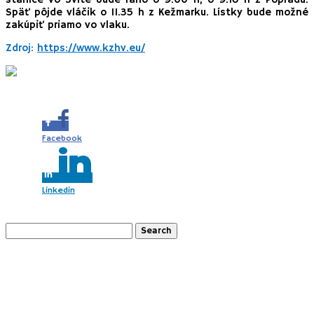
Späť pôjde vláčik o 11.35 h z Kežmarku. Lístky bude možné
zakúpiť priamo vo vlaku.
Zdroj:
https://www.kzhv.eu/
Share this...
Facebook
Linkedin
Search
for:
Recent Posts
Gazdovský dvor “Náš sen” Pusté Úľany (SK)
Slovácko s deťmi (CZ)
2 x Schneeberg a okolie s deťmi (AT)