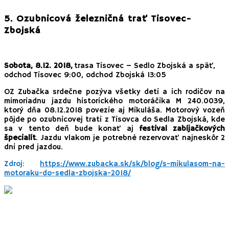
5. Ozubnicová železničná trať Tisovec-
Zbojská
Sobota, 8.12. 2018,
trasa Tisovec – Sedlo Zbojská a späť,
odchod Tisovec 9:00, odchod Zbojská 13:05
OZ Zubačka srdečne pozýva všetky deti a ich rodičov na
mimoriadnu jazdu historického motoráčika M 240.0039,
ktorý dňa 08.12.2018 povezie aj Mikuláša. Motorový vozeň
pôjde po ozubnicovej trati z Tisovca do Sedla Zbojská, kde
sa v tento deň bude konať aj
festival zabíjačkových
špecialít
. Jazdu vlakom je potrebné rezervovať najneskôr 2
dni pred jazdou.
Zdroj:
https://www.zubacka.sk/sk/blog/s-mikulasom-na-
motoraku-do-sedla-zbojska-2018/