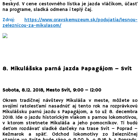
Beskyd. V cene cestovného lístka je jazda vláčikom, účasť
na programe, sladká odmena i teplý čaj.
Zdroj:
https://www.oravskemuzeum.sk/podujatia/lesnou-
zeleznicou-za-mikulasom/
8. Mikulášska parná jazda Papagájom – Svit
Sobota, 8.12. 2018, Mesto Svit, 9:00 – 12:00
Okrem tradičnej návštevy Mikuláša v meste, môžete so
svojimi ratolesťami nasadnúť aj tento rok na rozprávkovú
Mikulášsku parnú jazdu s Papagájom, a to už 8. decembra
2018. Ide o jazdu historickým vlakom s parnou lokomotívou,
v ktorom stretnete Mikuláša a jeho pomocníkov. Tí budú
deťom rozdávať sladké darčeky na trase Svit – Poprad –
Kežmarok a späť. Odchod lokomotívy zo železničnej
stanice vo Svite bude ráno o 9.00 h, o 9.16 h z Popradu.