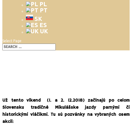
PL
PT
SK
ES
UK
Select Page
Mikulášske jazdy vláčikom
Už tento víkend (1. a 2. 12.2018) začínajú po celom
Slovensku tradičné Mikulášske jazdy parnými či
historickými vláčikmi. Tu sú pozvánky na vybraných osem
akcií: