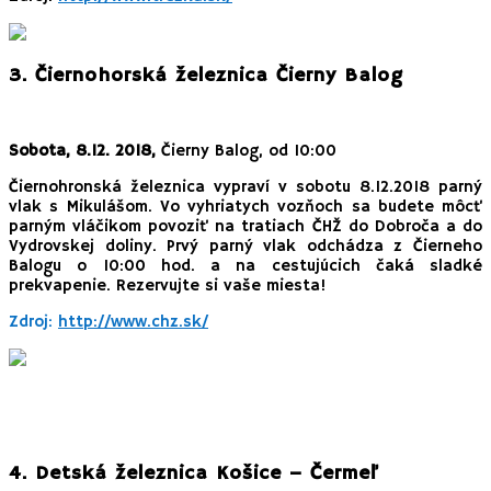
3. Čiernohorská železnica Čierny Balog
Sobota, 8.12. 2018,
Čierny Balog, od 10:00
Čiernohronská železnica vypraví v sobotu 8.12.2018 parný
vlak s Mikulášom. Vo vyhriatych vozňoch sa budete môcť
parným vláčikom povoziť na tratiach ČHŽ do Dobroča a do
Vydrovskej doliny. Prvý parný vlak odchádza z Čierneho
Balogu o 10:00 hod. a na cestujúcich čaká sladké
prekvapenie. Rezervujte si vaše miesta!
Zdroj:
http://www.chz.sk/
4. Detská železnica Košice – Čermeľ