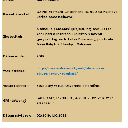
OZ Pro Eberhard, Cintorínska 16, 900 45 Malinovo,
Prevádzkovateľ:
údržba obec Malinovo.
Altánok s pontónmi (projekt Ing. arch. Peter
Popluhár) a rozhľadňu Hniezdo s lávkou
Zhotoviteľ:
(projekt Ing. arch. Peter Derevenc), postavila
firma Nábytok Pilinský z Malinova.
Dátum vzniku:
2013.
http://www.malinovo.sk/web/obcianske-
Web stránka:
zdruzenie-pro-eberhard/
Vstup (cenník):
Bezplatný vstup. Otvorené celoročne.
(48.167247, 17.291609),
48° 10′ 2.0892” N
17° 17′
GPS (LatLong)
29.7924” E
Dátum návštevy:
02/2019, 1.10.2022