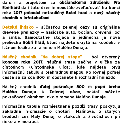
darom a projektom sa
občianskemu združeniu Pro
Eberhard
darí toto územie neustále zveľaďovať. Na konci
roka
2017 pribudol netradičný Bobrí hrad
a
nový náučný
chodník s infotabuľami
.
Detské ihrisko
– súčasťou zelenej oázy sú originálne
drevené preliezky – hasičské auto, bocian, drevená loď
a srnka. Samostatne stojaca a jedinečná je nová
preliezka B
obrí hrad
, ktorú nájdete ukrytú na kopčeku v
lužnom lesíku za ramenom Malého Dunaja.
Náučný chodník “Na dobrej stope”
– bol otvorený
koncom roka 2017
. Náučná trasa začína v uličke za
cintorínom (Cintorínska ulica), kde nájdete prvú
informačnú tabuľu s prehľadnou mapou. Po rovnej poľnej
ceste sa za cca 800 m dostanete k rozhľadni hniezdo.
Náučný chodník
ďalej pokračuje 300 m popri brehu
Malého Dunaja
k Zelenej oáze
, odkiaľ môžete
pokračovať okruhom okolo ramena Malého Dunaja.
Informačné tabule rozmiestnené pozdĺž trasy poskytujú
základné informácie o chotári Malinova, o starých
brodoch cez Malý Dunaj, o vtákoch a živočíchoch pri
rieke a v mokradi.