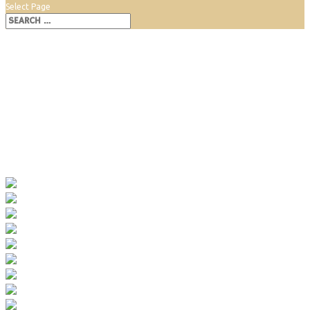
Select Page
Rozhľadňa Hniezdo aj bobrí hrad
v Malinove
Feb 24, 2019
|
Cyklovýlet
,
Detské ihrisko vonkajšie
,
Vyhliadka
,
Výletné
miesto