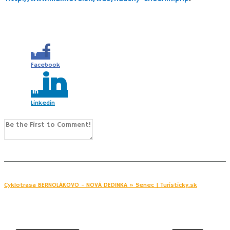
Share this...
Facebook
Linkedin
0
Comments
Cyklotrasa BERNOLÁKOVO - NOVÁ DEDINKA » Senec | Turisticky.sk
27. April 2021 14:07