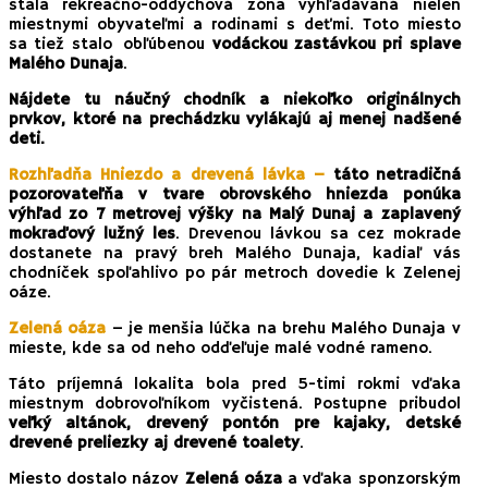
stala rekreačno-oddychová zóna vyhľadávaná nielen
miestnymi obyvateľmi a rodinami s deťmi. Toto miesto
sa tiež stalo obľúbenou
vodáckou zastávkou pri splave
Malého Dunaja
.
Nájdete tu náučný chodník a niekoľko originálnych
prvkov, ktoré na prechádzku vylákajú aj menej nadšené
deti.
Rozhľadňa Hniezdo a drevená lávka –
táto
netradičná
pozorovateľňa v tvare obrovského hniezda ponúka
výhľad zo 7 metrovej výšky na Malý Dunaj a zaplavený
mokraďový lužný les
. Drevenou lávkou sa cez mokrade
dostanete na pravý breh Malého Dunaja, kadiaľ vás
chodníček spoľahlivo po pár metroch dovedie k Zelenej
oáze.
Zelená oáza
– je menšia lúčka na brehu Malého Dunaja v
mieste, kde sa od neho odďeľuje malé vodné rameno.
Táto príjemná lokalita bola pred 5-timi rokmi vďaka
miestnym dobrovoľníkom vyčistená. Postupne pribudol
veľký altánok, drevený pontón pre kajaky, detské
drevené preliezky aj drevené toalety
.
Miesto dostalo názov
Zelená oáza
a vďaka sponzorským