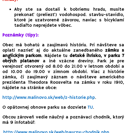
Aby ste sa dostali k bobriemu hradu, musíte
prekonať (preliezť) vodohospod. stavbu-stavidlo,
ktoré je uzatvorené závorou, naviac s bicyklami
tadiaľto neprejdete vôbec.
Poznámky (tipy):
Obec má bohatú a zaujímavú históriu. Pri návšteve sa
oplatí nazrieť aj do aktuálne zanedbaného
zámku s
anglickým parkom
. Nájdete tu
detské ihrisko, v parku 7
obrých platanov
a iné vzácne dreviny. Park je pre
verejnosť otvorený od 8.00 do 21.00 v letnom období a
od 10.00 do 19.00 v zimnom období. Viac z histórie
zámku, či zaujímavý záznam o návšteve amerického
prezidenta Theodora Roosvelta na zámku v roku 1910,
nájdete na stránke obce:
http://www.malinovo.sk/web/z-historie.php
.
O opätovnej obnove parku sa dozviete
TU
.
Obcou zároveň vedie náučný a poznávací chodník, ktorý
má 9 infotabúľ:
http://www.malinovo.sk/web/naucny-chodnik.php
.