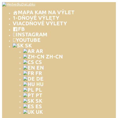
MAPA KAM NA VÝLET
1-DŇOVÉ VÝLETY
VIACDŇOVÉ VÝLETY
FB
INSTAGRAM
YOUTUBE
SK
AR
ZH-CN
CS
EN
FR
DE
HU
PL
PT
SK
ES
UK