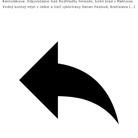
Bernolákova. Odporúčame tiež Rozhľadňu hniezdo, bobrí hrad v Malinove,
Vodný kolový mlyn v Jelke a tiež cyklotrasy Senec Pezinok, Bratislava […]