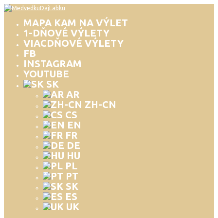
MAPA KAM NA VÝLET
1-DŇOVÉ VÝLETY
VIACDŇOVÉ VÝLETY
FB
INSTAGRAM
YOUTUBE
SK
AR
ZH-CN
CS
EN
FR
DE
HU
PL
PT
SK
ES
UK