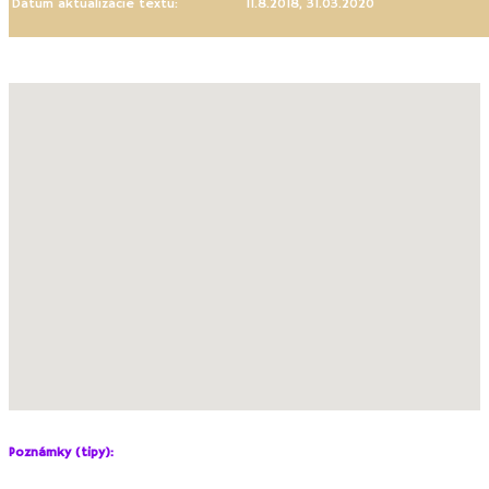
Dátum aktualizácie textu:
11.8.2018, 31.03.2020
Get Directions
Poznámky (tipy):
Nezabudnite si
uterák či náhradné oblečenie
.