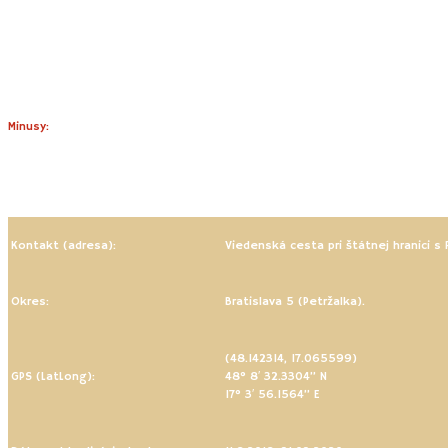
Nádherná nedotknutá príroda lužného lesa a vodného toku.
Pekné miesto na opekanie či piknik.
Nie je možné sa sem dostať autom.
Mangrovité porasty stromov vytvárajú najkrajšie prírodné ihrisko v
Bratislave.
Na jar (marec) sú okolité lesy posiate cesnakom medvedím.
Minusy:
Chodník na moste Lanfranconi je bez osvetlenia. Počas
kratších zimných dní hrozí zrážka s cyklistom. Preto sa
vybavte svetielkom a reflexnými prvkami.
Kontakt (adresa):
Viedenská cesta pri štátnej hranici s
Okres:
Bratislava 5 (Petržalka).
(48.142314, 17.065599)
GPS (LatLong):
48° 8′ 32.3304” N
17° 3′ 56.1564” E