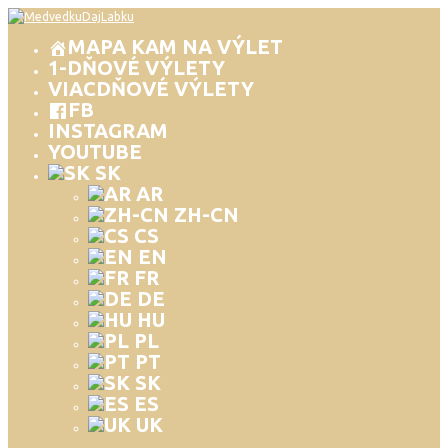
MAPA KAM NA VÝLET
1-DŇOVÉ VÝLETY
VIACDŇOVÉ VÝLETY
FB
INSTAGRAM
YOUTUBE
SK
AR
ZH-CN
CS
EN
FR
DE
HU
PL
PT
SK
ES
UK