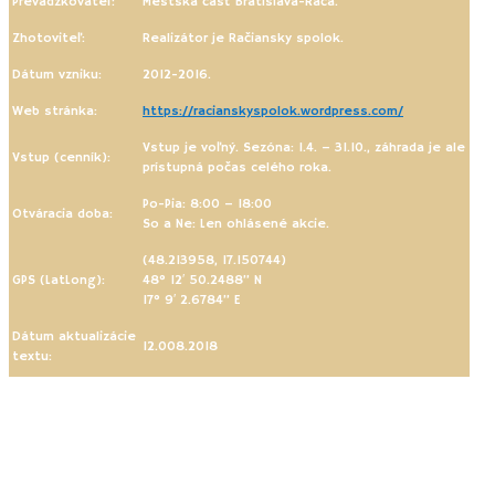
Prevádzkovateľ:
Mestská časť Bratislava-Rača.
Zhotoviteľ:
Realizátor je Račiansky spolok.
Dátum vzniku:
2012-2016.
Web stránka:
https://racianskyspolok.wordpress.com/
Vstup je voľný. Sezóna: 1.4. – 31.10., záhrada je ale
Vstup (cenník):
prístupná počas celého roka.
Po-Pia: 8:00 – 18:00
Otváracia doba:
So a Ne: Len ohlásené akcie.
(48.213958, 17.150744)
GPS (LatLong):
48° 12′ 50.2488” N
17° 9′ 2.6784” E
Dátum aktualizácie
12.008.2018
textu: