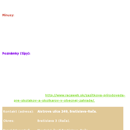
Vodná fontánka
v lete deti osvieži a zabaví.
V lete deti potešia
dozrievajúce černice
.
Minusy:
Záhrada je vybudovaná v kopci (loptové hry si tu teda nezahráte),
prístup do záhrady je po schodoch a drevenej rampe.
Ak sa pohybujete v hornej časti záhrady vo vysokej tráve, hrozí,
že si domov prinesiete okrem zážitkov aj kliešťa ako sa to
prihodilo nám.
Poznámky (tipy):
Súčasťou záhrady je aj pomerne veľký drevený altánok s
posedením, ktorý sa hodí napr. na zorganizovanie detskej oslavy.
Ak si so sebou zabalíte aj krhličky alebo menšie nádoby, deti sa
zabavia napr.
polievaním kvietkov.
Užitočné odkazy:
Brožúrka pre deti:
http://www.racaweb.sk/zazitkova-prirodoveda-
pre-skolakov-a-skolkarov-v-obecnej-zahrade/.
Kontakt (adresa):
Alstrova ulica 249, Bratislava-Rača.
Okres:
Bratislava 3 (Rača).