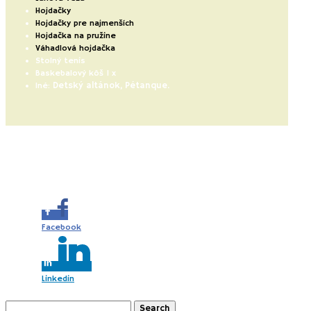
Hojdačky
Hojdačky pre najmenších
Hojdačka na pružine
Váhadlová hojdačka
Stolný tenis
Baskebalový kôš 1 x
Detský altánok, Pétanque.
Iné:
Share this...
Facebook
Linkedin
Search