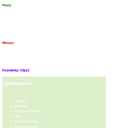
Plusy:
Príjemná kombinácia pobytu v prírode a zábavy pre deti.
Miesto vhodné aj pre firemné opekačky či opekačky väčších
kolektívov a detské oslavy.
Pomerne veľký počet ohnísk – 6 a veľký spoločný gril so štyrmi
roštami.
Mínusy:
Menší počet parkovacích miest. Cesta k areálu je v spodnej časti
rozbitá.
Ohniská sú počas víkendov rýchlo obsadené.
Poznámky (tipy):
Vybavenosť:
Lavičky
Altánok
Trávnatá plocha
Tieň
Občerstvenie
Gril (ohnisko)