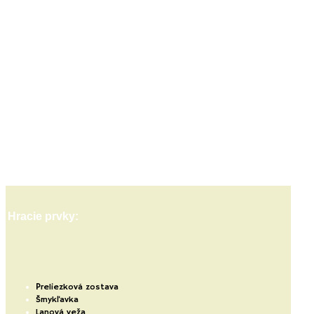
Hracie prvky:
P
reliezková zostava
Šmykľavka
Lanová veža