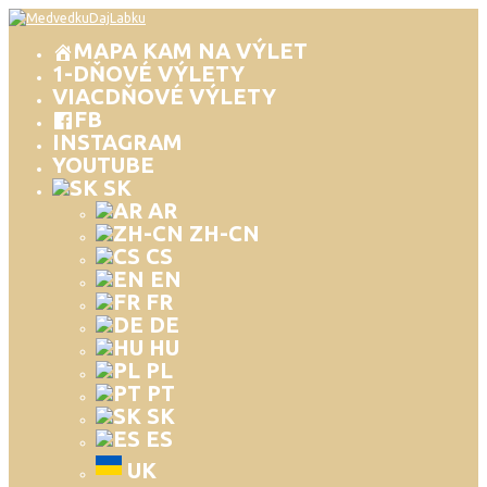
MAPA KAM NA VÝLET
1-DŇOVÉ VÝLETY
VIACDŇOVÉ VÝLETY
FB
INSTAGRAM
YOUTUBE
SK
AR
ZH-CN
CS
EN
FR
DE
HU
PL
PT
SK
ES
UK