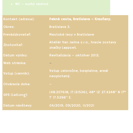
WC – suchý záchod.
Kontakt (adresa):
Pekná cesta, Bratislava – Krasňany.
Okres:
Bratislava 3.
Prevádzkovateľ:
Mestské lesy v Bratislave
Ateliér Van Jarina s.r.o., hracie zostavy
Zhotoviteľ:
značky Lappset.
Dátum vzniku:
Revitalizácia – október 2012.
Web stránka:
–
Vstup celoročne, bezplatne, areál
Vstup (cenník):
neoplotený.
Otváracia doba:
–
(48.207618, 17.121536), 48° 12′ 27.4248” N 17°
GPS (LatLong)
7′ 17.5296” E.
Dátum návštevy:
04/2019, 09/2020, 11/2021