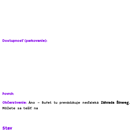
tu nájdete
1 starší altánok a 1 malý altánok pre deti.
V roku 2021
Mestské lesy v tejto oblasti upravili a otvorili verejnosti
priľahlú lúku pred horárňou – Včeliu lúku. Pribudli lehátka, včelie domčeky,
apidomček a včelia knižnica.
Novinkou je od roku 2021 aj fungujúci bufet.
Dostupnosť (parkovanie):
Parkovanie priamo pri areáli bezplatne. Počet parkovacích miest je však
obmedzený a počas víkendov nedostatočný. Ďalšie parkovacie miesta
nájdete nižšie za zákrutou po ceste dole.
Odporúčame parkovanie na zákrute pri muničných skladoch a krátku
prechádzku cez
novo revitalizovaný areál muničných skladov
. Po ceste
natrafíte napr. na
hojdačku na strome
či
nové multifunkčné ihrisko
napr.
na fotbal.
Povrch
:
Tráva, kamienky, hlina.
Občerstvenie:
Áno – Bufet tu prevádzkuje neďaleká
Záhrada Šínweg.
obľúbené domáce čerstvé langoše, teplú
Môžete sa tešiť na
polievku, hamburger a výborný šípkový čaj s extraktom zo
šípiek.
Stav
:
Udržiavané, čisté prostredie s košmi.