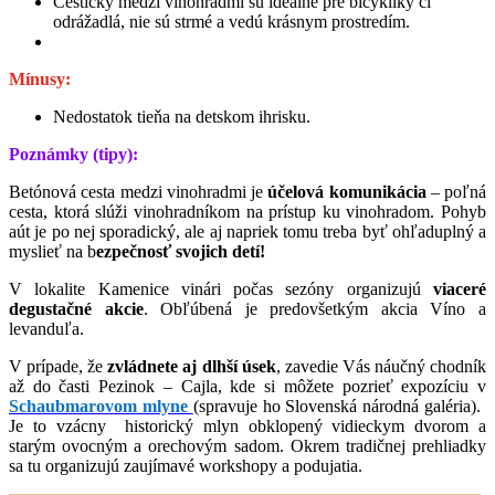
Cestičky medzi vinohradmi sú ideálne pre bicyklíky či
odrážadlá, nie sú strmé a vedú krásnym prostredím.
Mínusy:
Nedostatok tieňa na detskom ihrisku.
Poznámky (tipy):
Betónová cesta medzi vinohradmi je
účelová komunikácia
– poľná
cesta, ktorá slúži vinohradníkom na prístup ku vinohradom. Pohyb
aút je po nej sporadický, ale aj napriek tomu treba byť ohľaduplný a
myslieť na b
ezpečnosť svojich detí!
V lokalite Kamenice vinári počas sezóny organizujú
viaceré
degustačné akcie
. Obľúbená je predovšetkým akcia Víno a
levanduľa.
V prípade, že
zvládnete aj dlhší úsek
, zavedie Vás náučný chodník
až do časti Pezinok – Cajla, kde si môžete pozrieť expozíciu v
Schaubmarovom mlyne
(spravuje ho Slovenská národná galéria).
Je to vzácny
historický mlyn obklopený vidieckym dvorom a
starým ovocným a orechovým sadom. Okrem tradičnej prehliadky
sa tu organizujú zaujímavé workshopy a podujatia.