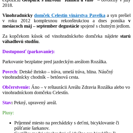
2018.
Vinohradnícky
domček Celestín vinárstva Pavelka
a syn prešiel
v roku 2012 komplexnou rekonštrukciou a dnes ponúka
v
mesiacoch máj – september degustácie
spojené s chutným jedlom.
Za kopčekom kúsok od vinohradníckeho domčeka nájdete
starú
váhadlovú studňu
.
Dostupnosť (parkovanie):
Parkovanie bezplatne pred jazdeckým areálom Rozálka.
Povrch
:
Detské ihrisko – tráva, umelá tráva, hlina. Náučný
vinohradnícky chodník – betónová cesta.
Občerstvenie:
Áno – v reštaurácii Areálu Zdravia Rozálka alebo vo
vinohradníckom domčeku Celestín.
Stav
:
Pekný, upravený areál.
Plusy:
Príjemné miesto na prechádzky s deťmi, bicyklovanie či
púšťanie šarkanov.