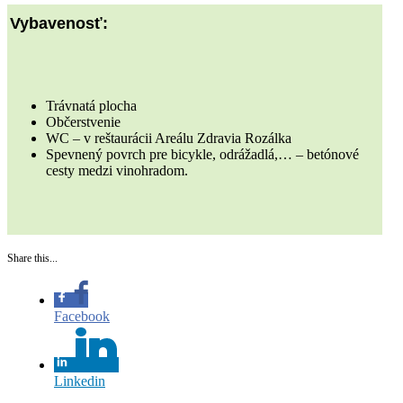
Vybavenosť:
Trávnatá plocha
Občerstvenie
WC – v reštaurácii Areálu Zdravia Rozálka
Spevnený povrch pre bicykle, odrážadlá,… – betónové
cesty medzi vinohradom.
Share this...
Facebook
Linkedin