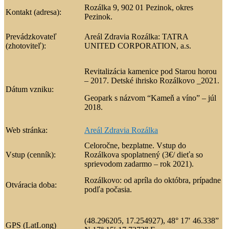
Rozálka 9, 902 01 Pezinok, okres
Kontakt (adresa):
Pezinok.
Prevádzkovateľ
Areál Zdravia Rozálka: TATRA
(zhotoviteľ):
UNITED CORPORATION, a.s.
Revitalizácia kamenice pod Starou horou
– 2017. Detské ihrisko Rozálkovo _2021.
Dátum vzniku:
Geopark s názvom “Kameň a víno” – júl
2018.
Web stránka:
Areál Zdravia Rozálka
Celoročne, bezplatne. Vstup do
Vstup (cenník):
Rozálkova spoplatnený (3€/ dieťa so
sprievodom zadarmo – rok 2021).
Rozálkovo: od apríla do októbra, prípadne
Otváracia doba:
podľa počasia.
(48.296205, 17.254927), 48° 17′ 46.338”
GPS (LatLong)