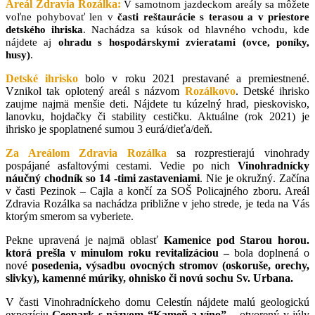
Areál Zdravia Rozálka:
V samotnom jazdeckom areály sa môžete
voľne pohybovať len v
časti reštaurácie s terasou a v priestore
detského ihriska
. Nachádza sa kúsok od hlavného vchodu, kde
nájdete aj
ohradu s hospodárskymi zvieratami (ovce, poníky,
husy)
.
Detské ihrisko
bolo v roku 2021 prestavané a premiestnené.
Vznikol tak oplotený areál s názvom
Rozálkovo
.
Detské ihrisko
zaujme najmä menšie deti. Nájdete tu kúzelný hrad, pieskovisko,
lanovku, hojdačky či stability cestičku. Aktuálne (rok 2021) je
ihrisko je spoplatnené sumou 3 eurá/dieťa/deň.
Za Areálom Zdravia Rozálka
sa rozprestierajú vinohrady
pospájané asfaltovými cestami. Vedie po nich
Vinohradnícky
náučný chodník so 14 -timi zastaveniami
. Nie je okružný. Začína
v časti Pezinok – Cajla a končí za SOŠ Policajného zboru. Areál
Zdravia Rozálka sa nachádza približne v jeho strede, je teda na Vás
ktorým smerom sa vyberiete.
Pekne upravená je najmä oblasť
Kamenice pod Starou horou.
ktorá prešla v minulom roku revitalizáciou –
bola doplnená o
nové
posedenia, výsadbu ovocných stromov (oskoruše, orechy,
slivky), kamenné múriky, ohnisko či novú sochu Sv. Urbana.
V časti Vinohradníckeho domu Celestín nájdete malú geologickú
expozíciu
Geopark s názvom “Kameň a víno”
– otvorený v júly