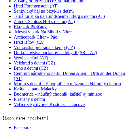
Z Baby do Pezinka cez Miniarborétum
Hrad Forchtenstein (AT)
Šenkvický háj na bicykli s deťmi
Jarná turistika na Hundsheimer Berg s deťmi (AT)
Zámok Schloss Hof s deťmi (AT)
Ekopark Piešťany
Mestský park Na Sihoti v Nitre
Archeopark Cífer – Pác
Hrad Bítov (CZ)
Vranovská přehrada a kemp (CZ)
Do kráľovstva bocianov na bicykli (SR – AT)
Wexl s deťmi (AT)
Velehrad s deťmi (CZ)
Brno s deťmi (CZ)
Centrum národného parku Donau Auen – Orth an der Donau
(AT)
Martin s deťmi – Etnografické múzeum a Národný cintorín
Kaštieľ a park Malacky
Budmerice – náučný chodník, kaštieľ aj minizoo
Piešťany s deťmi
Veľmožský dvorec Kostolec – Ducové
[icon name="rocket"]
Facebook