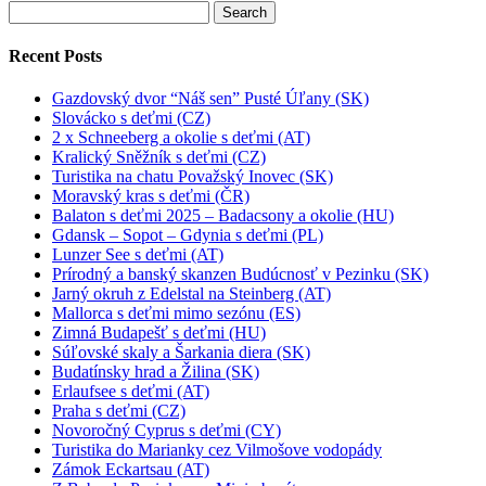
Search
for:
Recent Posts
Gazdovský dvor “Náš sen” Pusté Úľany (SK)
Slovácko s deťmi (CZ)
2 x Schneeberg a okolie s deťmi (AT)
Kralický Sněžník s deťmi (CZ)
Turistika na chatu Považský Inovec (SK)
Moravský kras s deťmi (ČR)
Balaton s deťmi 2025 – Badacsony a okolie (HU)
Gdansk – Sopot – Gdynia s deťmi (PL)
Lunzer See s deťmi (AT)
Prírodný a banský skanzen Budúcnosť v Pezinku (SK)
Jarný okruh z Edelstal na Steinberg (AT)
Mallorca s deťmi mimo sezónu (ES)
Zimná Budapešť s deťmi (HU)
Súľovské skaly a Šarkania diera (SK)
Budatínsky hrad a Žilina (SK)
Erlaufsee s deťmi (AT)
Praha s deťmi (CZ)
Novoročný Cyprus s deťmi (CY)
Turistika do Marianky cez Vilmošove vodopády
Zámok Eckartsau (AT)