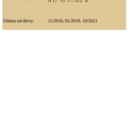
N 17° 15′ 17.7372” E
Dátum návštevy:
11/2018, 01/2019, 10/2021