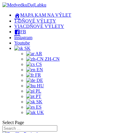
MAPA KAM NA VÝLET
1-DŇOVÉ VÝLETY
VIACDŇOVÉ VÝLETY
FB
instagram
Youtube
SK
AR
ZH-CN
CS
EN
FR
DE
HU
PL
PT
SK
ES
UK
Select Page