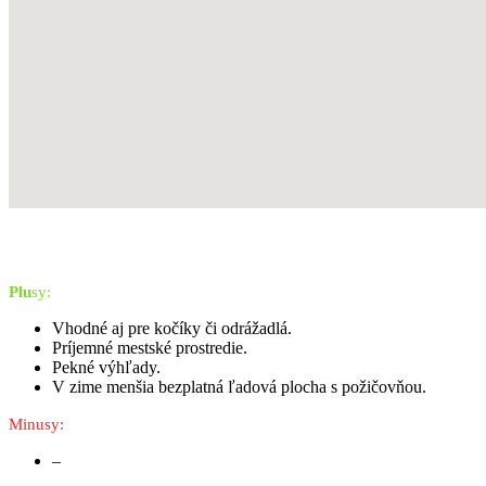
Pl
u
s
y:
Vhodné aj pre kočíky či odrážadlá.
Príjemné mestské prostredie.
Pekné výhľady.
V zime menšia bezplatná ľadová plocha s požičovňou.
Minusy:
–