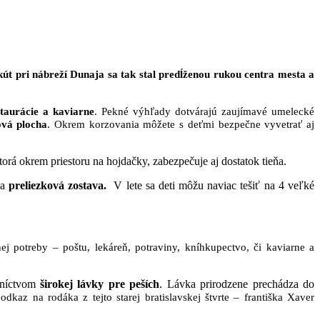
t pri nábreží Dunaja sa tak stal predĺženou rukou centra mesta a
štaurácie a kaviarne
. Pekné výhľady dotvárajú zaujímavé umelecké
ová plocha
. Okrem korzovania môžete s deťmi bezpečne vyvetrať aj
ktorá okrem priestoru na hojdačky, zabezpečuje aj dostatok tieňa.
a
preliezková zostava.
V lete sa deti môžu naviac tešiť na 4 veľké
j potreby – poštu, lekáreň, potraviny, kníhkupectvo, či kaviarne a
dníctvom
širokej lávky pre peších
. Lávka prirodzene prechádza do
odkaz na rodáka z tejto starej bratislavskej štvrte – františka Xaver