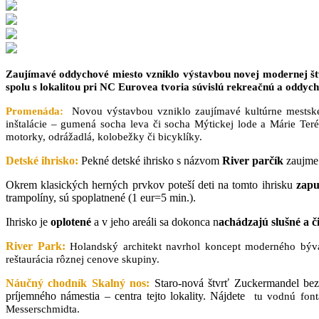
Zaujímavé oddychové miesto vzniklo výstavbou novej modernej štv
spolu s lokalitou pri NC Eurovea tvoria súvislú rekreačnú a oddy
Promenáda:
Novou výstavbou vzniklo zaujímavé kultúrne mestské 
inštalácie – gumená socha leva či socha Mýtickej lode a Márie Ter
motorky, odrážadlá, kolobežky či bicyklíky.
Detské ihrisko:
Pekné detské ihrisko s názvom
River parčík
zaujme 
Okrem klasických herných prvkov poteší deti na tomto ihrisku
zapu
trampolíny, sú spoplatnené (1 eur=5 min.).
Ihrisko je
oplotené
a v jeho areáli sa dokonca n
achádzajú slušné a či
River Park:
Holandský architekt navrhol koncept moderného býv
reštaurácia rôznej cenove skupiny.
Náučný chodník Skalný nos:
Staro-nová štvrť
Zuckermandel bez
príjemného námestia – centra tejto lokality. Nájdete
tu vodnú font
Messerschmidta.