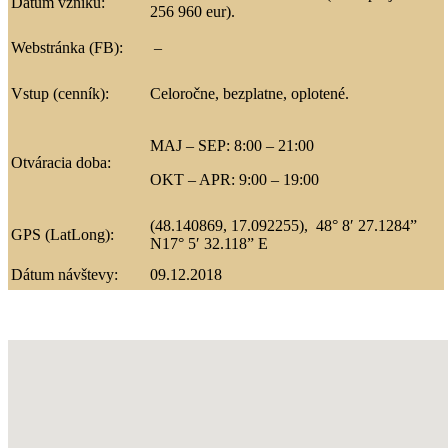
Dátum vzniku:
256 960 eur)
.
Webstránka (FB):
–
Vstup (cenník):
Celoročne, bezplatne, oplotené.
MAJ – SEP: 8:00 – 21:00
Otváracia doba:
OKT – APR: 9:00 – 19:00
(48.140869, 17.092255)
,
48° 8′ 27.1284”
GPS (LatLong):
N
17° 5′ 32.118” E
Dátum návštevy:
09.12.2018