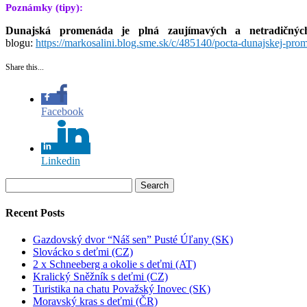
Poznámky (tipy):
Dunajská promenáda je plná zaujímavých a netradičnýc
blogu:
https://markosalini.blog.sme.sk/c/485140/pocta-dunajskej-pro
Share this...
Facebook
Linkedin
Search
for:
Recent Posts
Gazdovský dvor “Náš sen” Pusté Úľany (SK)
Slovácko s deťmi (CZ)
2 x Schneeberg a okolie s deťmi (AT)
Kralický Sněžník s deťmi (CZ)
Turistika na chatu Považský Inovec (SK)
Moravský kras s deťmi (ČR)