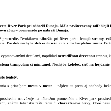
rte River Park pri nábreží Dunaja. Málo navštevovaný odľahlejší kú
chovú zónu – promenádu po nábreží Dunaja.
prostredie. Dvořákovo nábrežie pri River parku lemujú
stromy, re
ézie. Pre deti nechýba
detské ihrisko
či v zime
bezplatná zimná ľad
vypracovanými detailami, napríklad
netradičnou drevenou stenou
, 
stená trampolína či minitunel
. Nechýba
kolotoč, sieť na hojdanie
sté toalety
.
ania s princípom
mesta v meste
– nájdete tu preto aj obchody bežne
prostredne nadv
äzuje na nábrežnú promenádu a River park prostre
ánu, známu taliansku reštauráciu či
charakterové
hlavy
, ktoré nesú 