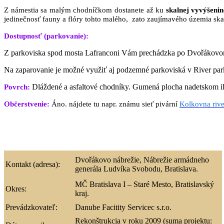
Z námestia sa malým chodníčkom dostanete až ku
skalnej vyvýšeni
jedinečnosť fauny a flóry tohto malého, zato zaujímavého územia ska
Dostupnosť (parkovanie):
Z parkoviska spod mosta Lafranconi Vám prechádzka po Dvořákovom n
Na zaparovanie je možné využiť aj podzemné parkoviská v River par
Dláždené a asfaltové chodníky. Gumená plocha nadetskom ih
Povrch:
Občerstvenie:
Áno. nájdete tu napr. známu sieť pivární
Kolkovna rive
Dvořákovo nábrežie, Nábrežie armádneho
Kontakt (adresa):
generála Ludvíka Svobodu, Bratislava
.
MČ Bratislava I – Staré Mesto, Bratislavský
Okres:
kraj.
Prevádzkovateľ:
Danube Facitity Servicec s.r.o.
Rekonštrukcia v roku 2009 (suma projektu: