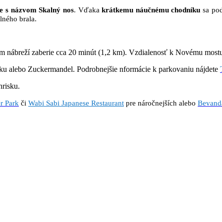
ne s názvom Skalný nos
. Vďaka
krátkemu náučnému chodníku
sa pod
lného brala.
ábreží zaberie cca 20 minút (1,2 km). Vzdialenosť k Novému mostu j
ku alebo Zuckermandel. Podrobnejšie nformácie k parkovaniu nájdete
risku.
r Park
či
Wabi Sabi Japanese Restaurant
pre náročnejších alebo
Bevanda