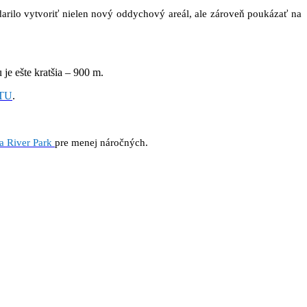
arilo vytvoriť nielen nový oddychový areál, ale zároveň poukázať na
e ešte kratšia – 900 m.
TU
.
 River Park
pre menej náročných.