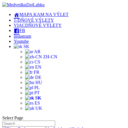
MAPA KAM NA VÝLET
1-DŇOVÉ VÝLETY
VIACDŇOVÉ VÝLETY
FB
instagram
Youtube
SK
AR
ZH-CN
CS
EN
FR
DE
HU
PL
PT
SK
ES
UK
Select Page