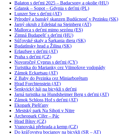
Balaton s deťmi 2025 – Badacsony a okolie (HU)
Gdansk – Sopot – Gdynia s deťmi (PL)
Lunzer See s deťmi (AT)
Prírodný a banský skanzen Budúcnosť v Pezinku (SK)
Jarný okruh z Edelstal na Steinberg (AT)
Mallorca s deťmi mimo sezónu (ES)
Zimná Budapešť s deťmi (HU)
Súľovské skaly a Šarkania diera (SK)
Budatínsky hrad a Žilina (SK)
Erlaufsee s deťmi (AT)
Praha s deťmi (CZ)
Novoročný Cyprus s deťmi (CY)
Turistika do Marianky cez Vilmošove vodopády
Zámok Eckartsau (AT)
Z Baby do Pezinka cez Miniarborétum
Hrad Forchtenstein (AT)
Šenkvický háj na bicykli s deťmi
Jarná turistika na Hundsheimer Berg s deťmi (AT)
Zámok Schloss Hof s deťmi (AT)
Ekopark Piešťany
Mestský park Na Sihoti v Nitre
Archeopark Cífer – Pác
Hrad Bítov (CZ)
Vranovská přehrada a kemp (CZ)
Do kráľovstva bocianov na bicykli (SR – AT)