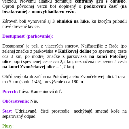
verziou. Novému altánku dominuje
centrálny gril s ohnisko
.
Oproti pôvodnej verzii bol doplnený o
podkrovnú časť (na
bivakovanie)
a
minivyhliadkovú vežu
.
Zároveň boli vynovené aj
3 ohniská na lúke
, ku ktorým pribudli
nové drevené lavice.
Dostupnosť (parkovanie):
Dostupnosť je peši z viacerých smerov. Najčastejšie z Rače (po
zelenej značke z parkoviska
v Knižkovej doline
po spevnenej ceste
cca 3 km, po modrej značke z parkoviska
na konci Potočnej
ulice
popri spevnenej ceste cca 2,2 km, neznačená nespevnená cesta
na konci Zvončekovej ulice
– 1,7 km).
Obľúbený okruh začína na Potočnej alebo Zvončekovej ulici. Trasa
ma 5 km (spolu 1:45), prevýšenie cca 180 m.
Povrch:
Tráva. Kameninová drť.
Občerstvenie:
Nie.
Stav:
Udržiavané, čisté prostredie, nechýbajú smetné koše na
separovaný odpad.
Plusy: