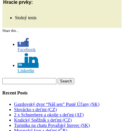
Hracie prvky:
Stolný tenis
Share this...
Facebook
Linkedin
Search
for:
Recent Posts
Gazdovský dvor “Náš sen” Pusté Úľany (SK)
Slovácko s deťmi (CZ)
2 x Schneeberg a okolie s deťmi (AT)
Kralický Sněžník s deťmi (CZ)
Turistika na chatu Považský Inovec (SK)
Moravský kras s deťmi (ČR)