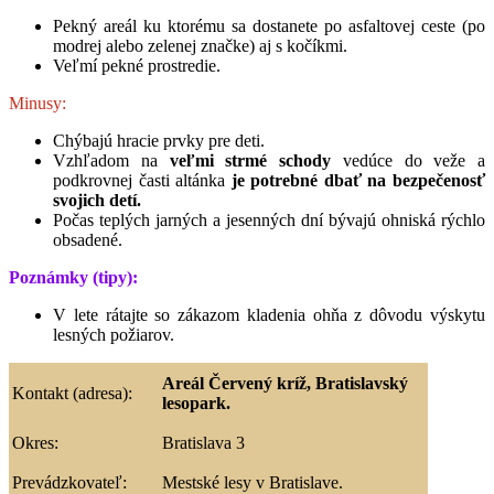
Pekný areál ku ktorému sa dostanete po asfaltovej ceste (po
modrej alebo zelenej značke) aj s kočíkmi.
Veľmí pekné prostredie.
Minusy:
Chýbajú hracie prvky pre deti.
Vzhľadom na
veľmi strmé schody
vedúce do veže a
podkrovnej časti altánka
je potrebné dbať na bezpečenosť
svojich detí.
Počas teplých jarných a jesenných dní bývajú ohniská rýchlo
obsadené.
Poznámky (tipy):
V lete rátajte so zákazom kladenia ohňa z dôvodu výskytu
lesných požiarov.
Areál Červený kríž, Bratislavský
Kontakt (adresa):
lesopark.
Okres:
Bratislava 3
Prevádzkovateľ:
Mestské lesy v Bratislave.