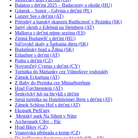
Balaton s deťmi 2025 – Badacsony a okolie (HU)
Gdansk – Sopot – Gdynia s deťmi (PL)
Lunzer See s deťmi (AT)
Prírodný a banský skanzen Budúcnosť v Pezinku (SK)
Jarný okruh z Edelstal na Steinberg (AT)
Mallorca s deťmi mimo sezónu (ES)
Zimná Budapešť s deťmi (HU)
Súľovské skaly a Šarkania diera (SK)
Budatínsky hrad a Žilina (SK)
Erlaufsee s deťmi (AT)
Praha s deťmi (CZ)
Novoročný Cyprus s deťmi (CY)
Turistika do Marianky cez Vilmošove vodopády
Zámok Eckartsau (AT)
Z Baby do Pezinka cez Miniarborétum
Hrad Forchtenstein (AT)
Šenkvický háj na bicykli s deťmi
Jarná turistika na Hundsheimer Berg s deťmi (AT)
Zámok Schloss Hof s deťmi (AT)
Ekopark Piešťany
Mestský park Na Sihoti v Nitre
Archeopark Cífer – Pác
Hrad Bítov (CZ)
Vranovská přehrada a kemp (CZ)