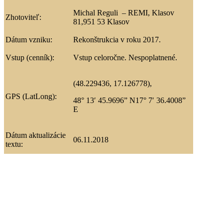
Michal Reguli – REMI, Klasov
Zhotoviteľ:
81,951 53 Klasov
Dátum vzniku:
Rekonštrukcia v roku 2017.
Vstup (cenník):
Vstup celoročne. Nespoplatnené.
(48.229436, 17.126778),
GPS (LatLong):
48° 13′ 45.9696” N
17° 7′ 36.4008”
E
Dátum aktualizácie
06.11.2018
textu: