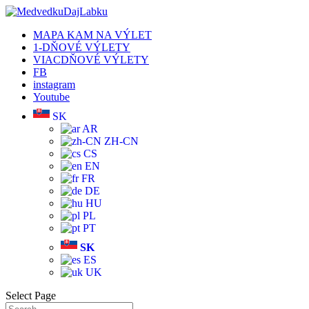
MAPA KAM NA VÝLET
1-DŇOVÉ VÝLETY
VIACDŇOVÉ VÝLETY
FB
instagram
Youtube
SK
AR
ZH-CN
CS
EN
FR
DE
HU
PL
PT
SK
ES
UK
Select Page