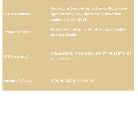
Celoročne, bezplatne. Vstup do Rozálkova
Vstup (cenník):
spoplatnený (3€/ dieťa so sprievodom
zadarmo – rok 2021).
Rozálkovo: od apríla do októbra, prípadne
Otváracia doba:
podľa počasia.
(48.296205, 17.254927), 48° 17′ 46.338” N 17°
GPS (LatLong)
15′ 17.7372” E
Dátum návštevy:
11/2018, 01/2019, 10/2021