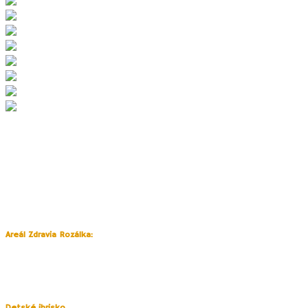
Do tejto časti Pezinka (Areál Zdravia Rozálka a okolie) sa vždy radi
vraciame. Prechádzka vo vinohradoch na úpätí Malých Karpát má svoje
čaro za každého počasia (s výnimkou horúceho leta). Na jeseň tu
môžete púšťať šarkanov, v zime sa sánkovať.
Vďaka mierne zvlnenému terénu a asfaltovým cestičkám sa dá terén
zvládnuť i s kočíkom či s malými deťmi.
V samotnom jazdeckom areály sa môžete
Areál Zdravia Rozálka:
voľne pohybovať len v
časti reštaurácie s terasou a v
priestore detského ihriska
. Nachádza sa kúsok od
hlavného vchodu, kde nájdete aj
ohradu s hospodárskymi
zvieratami (ovce, poníky, husy)
.
Detské ihrisko
bolo v roku 2021 prestavané a premiestnené. Vznikol tak