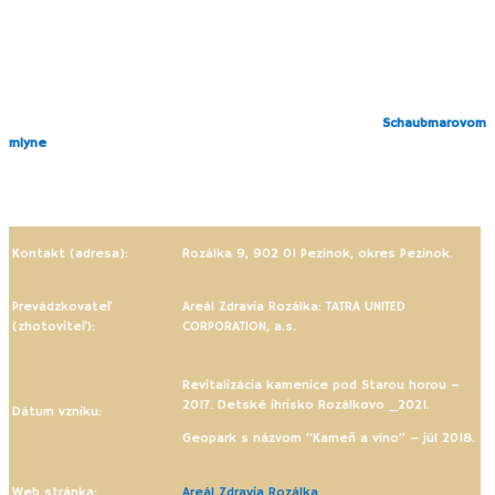
b
ezpečnosť svojich detí!
V lokalite Kamenice vinári počas sezóny organizujú
viaceré degustačné
akcie
. Obľúbená je predovšetkým akcia Víno a levanduľa.
V prípade, že
zvládnete aj dlhší úsek
, zavedie Vás náučný chodník až do
časti Pezinok – Cajla, kde si môžete pozrieť expozíciu v
Schaubmarovom
mlyne
(spravuje ho Slovenská národná galéria). Je to vzácny
historický
mlyn obklopený vidieckym dvorom a starým ovocným a orechovým sadom.
Okrem tradičnej prehliadky sa tu organizujú zaujímavé workshopy a
podujatia.
Kontakt (adresa):
Rozálka 9, 902 01 Pezinok, okres Pezinok.
Prevádzkovateľ
Areál Zdravia Rozálka: TATRA UNITED
(zhotoviteľ):
CORPORATION, a.s.
Revitalizácia kamenice pod Starou horou –
2017. Detské ihrisko Rozálkovo _2021.
Dátum vzniku:
Geopark s názvom “Kameň a víno” – júl 2018.
Web stránka:
Areál Zdravia Rozálka