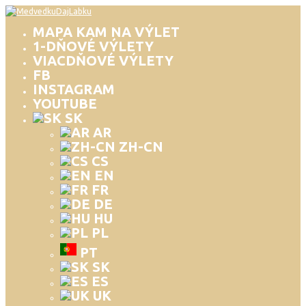
MAPA KAM NA VÝLET
1-DŇOVÉ VÝLETY
VIACDŇOVÉ VÝLETY
FB
INSTAGRAM
YOUTUBE
SK
AR
ZH-CN
CS
EN
FR
DE
HU
PL
PT
SK
ES
UK