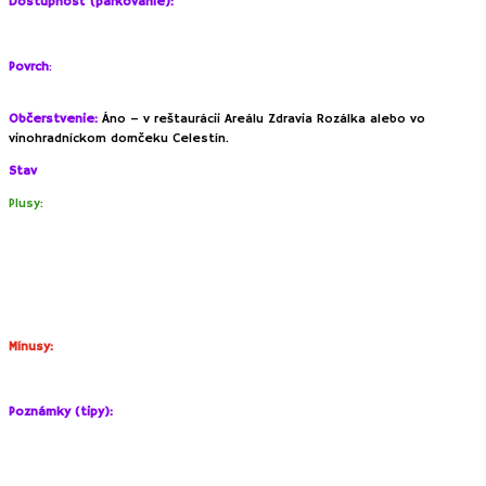
Dostupnosť (parkovanie):
Parkovanie bezplatne pred jazdeckým areálom Rozálka.
Povrch
:
Detské ihrisko – tráva, umelá tráva, hlina. Náučný vinohradnícky
chodník – betónová cesta.
Občerstvenie:
Áno – v reštaurácii Areálu Zdravia Rozálka alebo vo
vinohradníckom domčeku Celestín.
Stav
:
Pekný, upravený areál.
Plusy:
Príjemné miesto na prechádzky s deťmi, bicyklovanie či púšťanie
šarkanov.
Cestičky medzi vinohradmi sú ideálne pre bicyklíky či odrážadlá, nie
sú strmé a vedú krásnym prostredím.
Mínusy:
Nedostatok tieňa na detskom ihrisku.
Poznámky (tipy):
Betónová cesta medzi vinohradmi je
účelová komunikácia
– poľná cesta,
ktorá slúži vinohradníkom na prístup ku vinohradom. Pohyb aút je po nej
sporadický, ale aj napriek tomu treba byť ohľaduplný a myslieť na