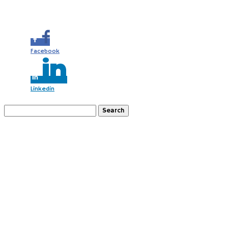
Share this...
Facebook
Linkedin
Search
for:
Recent Posts
Gazdovský dvor “Náš sen” Pusté Úľany (SK)
Slovácko s deťmi (CZ)
2 x Schneeberg a okolie s deťmi (AT)
Kralický Sněžník s deťmi (CZ)
Turistika na chatu Považský Inovec (SK)
Moravský kras s deťmi (ČR)
Balaton s deťmi 2025 – Badacsony a okolie (HU)
Gdansk – Sopot – Gdynia s deťmi (PL)
Lunzer See s deťmi (AT)