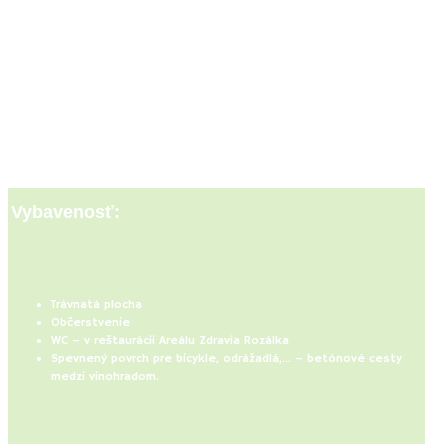
Vybavenosť:
Trávnatá plocha
Občerstvenie
WC – v reštaurácii Areálu Zdravia Rozálka
Spevnený povrch pre bicykle, odrážadlá,… – betónové cesty
medzi vinohradom.