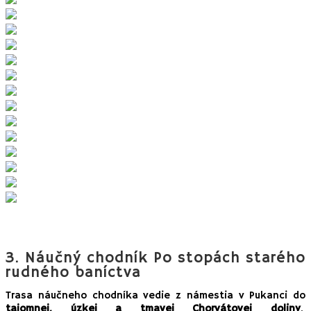
3.
Náučný chodník Po stopách starého
rudného baníctva
Trasa náučneho chodníka vedie z námestia v Pukanci do
tajomnej, úzkej a tmavej Chorvátovej doliny
,