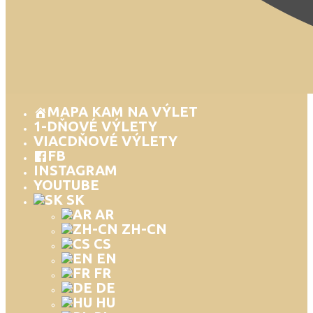
MAPA KAM NA VÝLET
1-DŇOVÉ VÝLETY
VIACDŇOVÉ VÝLETY
FB
INSTAGRAM
YOUTUBE
SK
AR
ZH-CN
CS
EN
FR
DE
HU