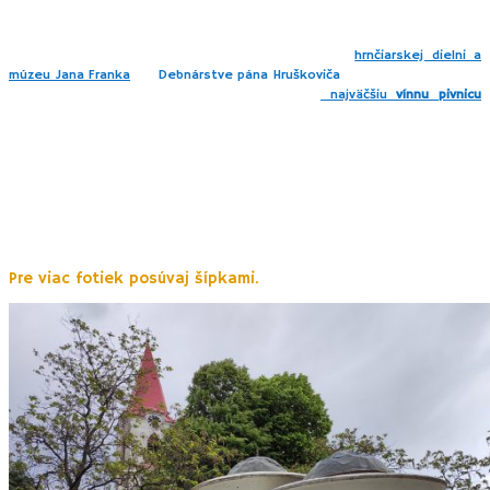
dostáva remeselnícka výroba (čižmári, hrnčiari, debnári, klobučníci, kolári,
kováči), vinohradníctvo a poľnohospodárstvo.
Pôvodnú remeselnú výrobu
dnes v Pukanci uchovávajú po svojich predkoch v
hrnčiarskej dielni a
múzeu Jana Franka
a v
Debnárstve pána Hruškoviča
. V časti Ergi štôlňa v
úvode banského náučného cohdníka nájdete
najväčšiu
vínnu pivnicu
(bývalú banu).
Jej priestormi Vás ochotne prevedie jej majiteľ a prípade
záujmu zabezpečí i ochutnávku svojho vynikajúceho vína.
Dnes má Pukanec charakter ospalej obce s cukrárňou a kaviarňou na
námestí a výbornou pekárňou. Má približne 2000 obyvateľov. Najväčším
zamestnávateľom je
Hammerbacher a.s.,
pôvodne komunálny podnik
Drevoremeslá obce Pukanec. Architektonicky zaujímavý je tiež
evanjelický, funkcionalistický kostol z roku 1935.
Pre viac fotiek posúvaj šípkami.