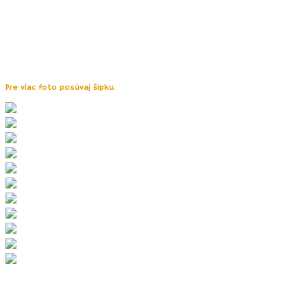
odbočke.
Trasu preto odporúčame absolvovať na bicykli alebo s
kočíkom.
Trasa je
jednosmerná
, rovnakou cestou je potrebné sa vrátiť
späť. Zaparkovať môžete v Horši na malom námestíčku. Na druhom konci
trasy, v obci Krškany, začína trasa v upravenom bývalom kameňolome s
altánkom. Prístup sem odporúčame pre veľké výmole iba terénnym
autom.
Pre viac foto posúvaj šípku.
8. Vrch Vápnik – Šiklóš