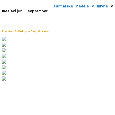
drobných suvení
rov a publikácii. Občerstvenie tu
nehľadajte. Výnimkou sú
Farmárske nedele v mlyne
v
mesiaci jun – september
.
TIP:
Návštevu mlyna je ideálne skombinovať s iným, celodenným výletom,
napr. cestou na náučný chodník Kráľovien v Bátovciach.
Pre viac fotiek posúvaj šípkami.
6. Rudniansky vodopád
Rudniansky vodopád je síce jediný vodopád v Štiavnických vrchoch, ale
ho Rudniansky potok
pomerne málo známy a navštevovaný. Vytvára
na skalnom skoku. Má výšku približne 4 m.