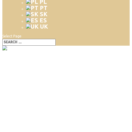
PL
PT
SK
ES
UK
Select Page
Pukanec a okolie s deťmi
Pukanec a okolie s deťmi
Menej navštevovaný hontiansky región ešte neodkryl závoj tajomstva,
ktorý tak mení každý výlet s deťmi na dobrodružnú výpravu. A to máme
radi. Vyberte sa aj vy na malú dobrodružnú výpravu.
Pobyt sa uskutočnil v máji 2020 a absolvovali ho deti vo veku 4, 5 a 6
rokov.