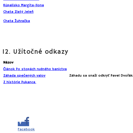
Kúpalisko Margita-Ilona
Camping
Chata Zlatý Jeleň
Uhliská-Pukanec
Poľovnícka chata.
Ubytovanie na chate
Chata Žuhračka
Horné Devičany
Devičany.
12. Užitočné odkazy
Názov
Lokalita
Článok Po stopách rudného baníctva
Pukanec
Záhada spečených valov
Záhadu sa snaží odkryť Pavel Dvořák
Z histórie Pukanca
Hrozná noc Pukanská –
filmové rozp
Share this...
Facebook