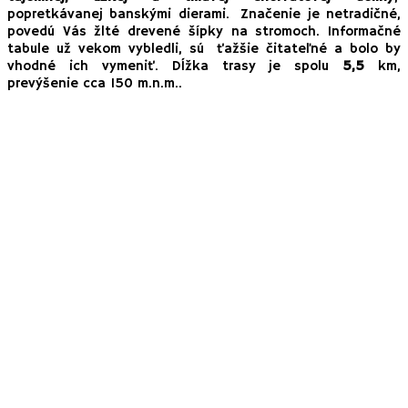
popretkávanej banskými dierami. Značenie je netradičné,
povedú Vás žlté drevené šípky na stromoch. Informačné
tabule už vekom vybledli, sú ťažšie čitateľné a bolo by
vhodné ich vymeniť. Dĺžka trasy je spolu
5,5
km,
prevýšenie cca 150 m.n.m..
Toto miesto má svoju zlatú slávu dávno za sebou, väščina štôlní sa tak
dá len obrazne tušiť podľa informačných tabúľ. Pre deti však bude isto
zaujímavá
baňa Josef
, ktorá sa prezývala aj
Ametystová
. Pri troške
šťastia nájdete aj vy pekné kúsky ligotavých kamienkov. Zberatelia
minerálov si zbierku možno doplnia napríklad o ametyst, záhnedu alebo
kryštály kremeňa.
Vrcholom náučného chodníka a zaslúženou odmenou výstupu do
kopčeka je
baňa Dorothea
. Tu začína to pravé dobrodružstvo. Vyzbrojení
baterkami vstupujeme do tmavej a vlhkej štôlňe vysekanej do skaly. Jej
dĺžka sa číselne nezdá veľká – cca 150 m. V realite je však nekonečná a
otestovala našu odvahu.
Nezabudnite na baterky, budete ich potrebovať!
V záverečnej časti
náučného chodníka (zastávka 10, 11 a 12) dbajte na bezpečnosť detí,
nachádza sa tu viacero hlbinných banských šácht. Zdrevenej lávky je
možné z výšky nahliadnuť do ťažobnej šachty Lievik hlbokej 12 m.
Tip:
S menšími deťmi si odporúčame trasu skrátiť a absolvovať ju z časti
Ergi štôlňa a Betón v úvode do doliny. Opäť, ako som už vyššie