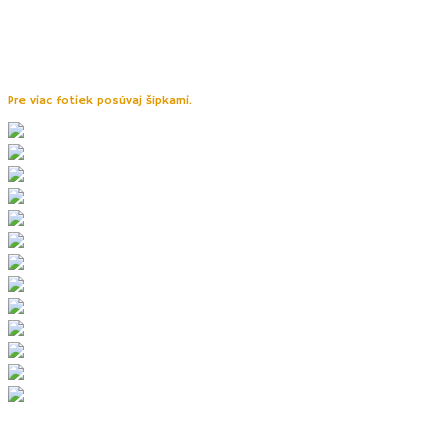
spomínala, ak
sa Vám pošťastí a stretnete tu majiteľa najväčšej vínnej
pivnice (bývalej bane), rzaiste Vás rád a ochotne prevedie priestormi
svojej pivnice (bane). V prípade záujmu zabezpečí i ochutnávku svojho
vynikajúceho vína.
Pre viac fotiek posúvaj šípkami.