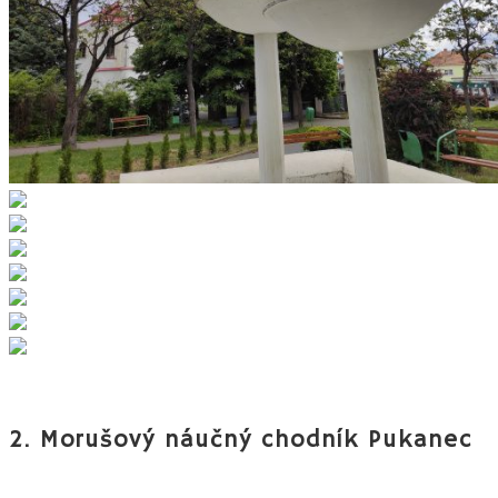
2. Morušový náučný chodník Pukanec
K Pukancu neodmysliteľne patria bane, vinice a moruše. Raj
či kraj moruší je to správne označenie. Veď posúďte sami.