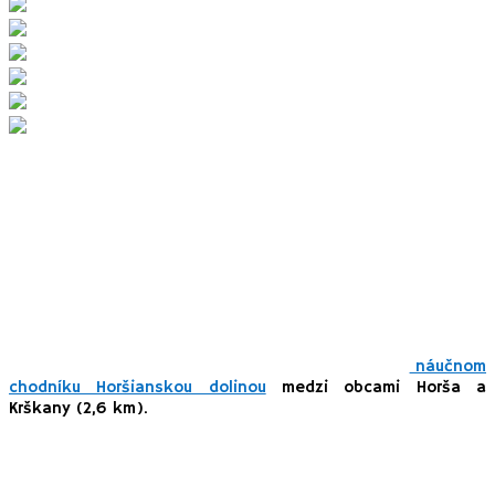
7. Horšianska dolina
Úzku, kaňonovitú dolinu vytvorila riečka Sikenica
postupným zarezávaním do andezitového podložia na
krátkom úseku medzi obcami Krškany, Horša až po
Kmeťovce, neďaleko Levíc. Dnes úzku dolinu tvoria husté
jelšové lesy a teplomilná vegetácia lesostepného
charakteru. Toto jedinečné územie je prírodná rezervácia
so 4. stupňom ochrany, ktoré si môžete prejsť po
náučnom
chodníku Horšianskou dolinou
medzi obcami Horša a
Krškany (2,6 km).
Aj napriek jedinečnosti uzemia, je trasa pozdĺž riečky pre deti
monotónna, rovinatá a málo zaujímavá. Skalné steny nevidno, zakrýva ich
hustá vegetácia. I riečku je možné zahliadnuť iba pri krátkej, strmej