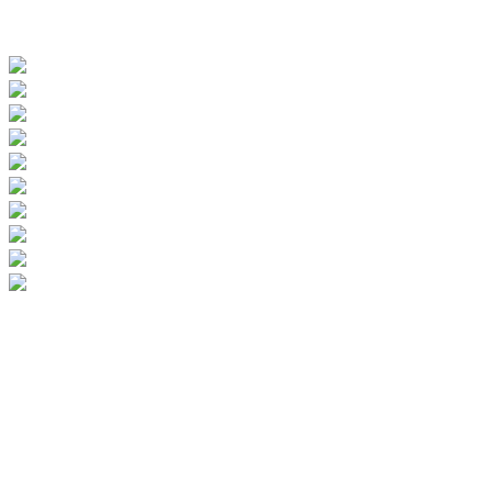
Pre viac foto posúvaj šípkami.
9. Rozhľadňa na Levickej kalvárii a Levický
hrad
Mestečko
Levice je srdcom tekovského regiónu. Pekne z výšky si ho
môžete obzrieť vďaka
netradičnej rozhľadni na Levickej kalvárii
. Je
prístupná za priaznivého počasia od mája do októbra, a to
iba v nedeľu
od 14:00 – 16:00
! Poľahky sa sem dostanete z parkoviska pri cintoríne