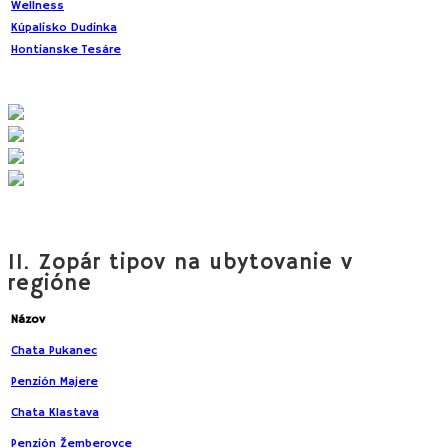
Wellness
Kúpalisko Dudinka
32 km (35 min)
Hontianske Tesáre
35 km (35 min.)
Tekovské Dúpence s Tes
11. Zopár tipov na ubytovanie v
regióne
Názov
Lokalita
Popis
Tradičné ubytovanie 
Chata Pukanec
Pukanec
Výhodou je blízkosť 
Penzión Majere
Pukanec
Ubytovanie na súkro
Chata Klastava
Klastava, Baďan
vlastným soc. zariad
Penzión Žemberovce
Žemberovce
Ubytovanie v 2-lôžk