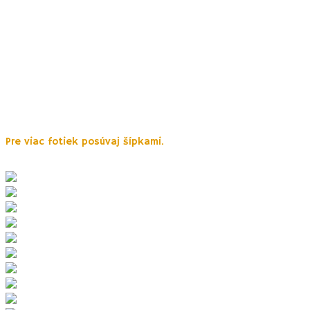
materinou dúškou.
Náučný chodník síce nie je zokružnený, ale neznačených chodníkom sa
kúsok od vyhliadky poľahky vrátite späť k vodnej nádrži.
TIP: Milovníci histórie či záhad si môzu krátkou odbočkou obzrieť zvyšky
záhadného valu, ktorého pôvod, ani účel nebol zatiaľ objasnený. Val sa
nazýva i
Spečený val, Val obrov či Slovenský Čínsky múr
a tiahol sa vraj od
Sitna až k Dunaju. Viac sa dozviete v odkazoch na konci tohto článku. Val
nie je súčasťou náučného chodníka, orientovať sa môžete podľa Google
Maps.
Pre viac fotiek posúvaj šípkami.