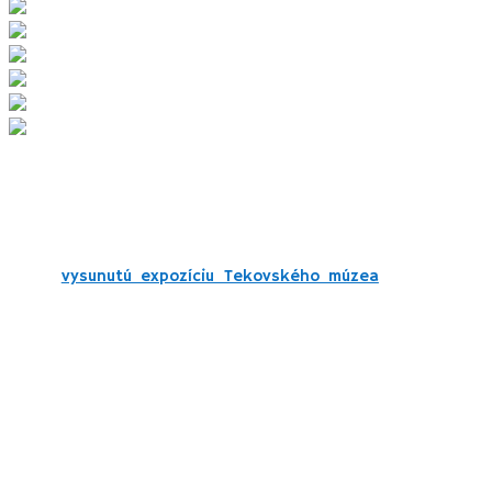
5. Vodný mlyn Bohunice
Z Pukanca je vodný mlyn doslova na skok, niečo cez 5 km.
Ide o
vysunutú expozíciu Tekovského múzea
, za vstup a
výklad zaplatíte symbolické vstupné
1 euro
, deti a mládež
polovicu. Otvorené je
od mája do októbra
(v čase od 8:00
– 16:00, prestávka 12:00 – 12:45).
Prehliadka celého areálu s výkladom aj s mini ihriskom Vám
nezaberie viac ako pol hodinu. Krátky výklad Vám poskytne
zamestnanec v priestore vodného kolesa a technickej
miestnosti mlyna. Obytné priestory pozostávajú z dvoch
dobovo zariadených izieb. V malej komôrke sa našiel
priestor aj na predaj
lokálnych produktov
(vína, byliniek) či