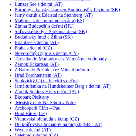
Lunzer See s deťmi (AT)
Prírodný a banský skanzen Budúcnosť v Pezinku (SK)
Jarný okruh z Edelstal na Steinberg (AT)
Mallorca s deťmi mimo sezónu (ES)
Zimná Budapešť s deťmi (HU)
Súľovské skaly a Šarkania diera (SK)
Budatínsky hrad a Žilina (SK)
Erlaufsee s deťmi (AT)
Praha s deťmi (CZ)
Novoročný Cyprus s deťmi (CY)
Turistika do Marianky cez Vilmošove vodopády
Zámok Eckartsau (AT)
Z Baby do Pezinka cez Miniarborétum
Hrad Forchtenstein (AT)
Šenkvický háj na bicykli s deťmi
Jarná turistika na Hundsheimer Berg s deťmi (AT)
Zámok Schloss Hof s deťmi (AT)
Ekopark Piešťany
Mestský park Na Sihoti v Nitre
Archeopark Cífer – Pác
Hrad Bítov (CZ)
Vranovská přehrada a kemp (CZ)
Do kráľovstva bocianov na bicykli (SR – AT)
Wexl s deťmi (AT)
Velehrad s deťmi (CZ)