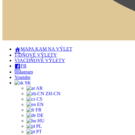
MAPA KAM NA VÝLET
1-DŇOVÉ VÝLETY
VIACDŇOVÉ VÝLETY
FB
instagram
Youtube
SK
AR
ZH-CN
CS
EN
FR
DE
HU
PL
PT