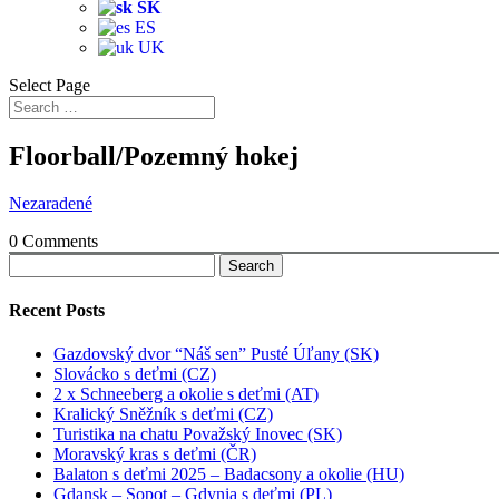
SK
ES
UK
Select Page
Floorball/Pozemný hokej
Nezaradené
0
Comments
Search
for:
Recent Posts
Gazdovský dvor “Náš sen” Pusté Úľany (SK)
Slovácko s deťmi (CZ)
2 x Schneeberg a okolie s deťmi (AT)
Kralický Sněžník s deťmi (CZ)
Turistika na chatu Považský Inovec (SK)
Moravský kras s deťmi (ČR)
Balaton s deťmi 2025 – Badacsony a okolie (HU)
Gdansk – Sopot – Gdynia s deťmi (PL)