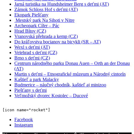
Jarná turistika na Hundsheimer Berg s deťmi (AT)
Zámok Schloss Hof s deťmi (AT)
Ekopark Piešťany
Mestský park Na Sihoti v Nitre
Archeopark Cífer – Pác
Hrad Bítov (CZ)
Vranovská přehrada a kemp (CZ)
Do kráľovstva bocianov na bicykli (SR – AT)
Wexl s deťmi (AT)
Velehrad s deťmi (CZ)
Brno s deťmi (CZ)
Centrum národného parku Donau Auen – Orth an der Donau
(AT)
Martin s deťmi – Etnografické múzeum a Národný cintorín
Kaštieľ a park Malacky
Budmerice – náučný chodník, kaštieľ aj minizoo
Piešťany s deťmi
Veľmožský dvorec Kostolec – Ducové
[icon name="rocket"]
Facebook
Instagram