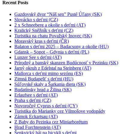
Recent Posts
Gazdovský dvor “Náš sen” Pusté Úľany (SK)
Slovácko s deťmi (CZ)
2 x Schneeberg a okolie s deťmi (AT)
Kralický Sněžník s deťmi (CZ)
Turistika na chatu Považský Inovec (SK)
Moravský kras s deťmi (ČR)
Balaton s deťmi 2025 – Badacsony a okolie (HU)
Gdansk – Sopot – Gdynia s deťmi (PL)
Lunzer See s deťmi (AT)
Prírodný a banský skanzen Budúcnosť v Pezinku (SK)
Jarný okruh z Edelstal na Steinberg (AT)
Mallorca s deťmi mimo sezónu (ES)
Zimná Budapešť s deťmi (HU)
Súľovské skaly a Šarkania diera (SK)
Budatínsky hrad a Žilina (SK)
Erlaufsee s deťmi (AT)
Praha s deťmi (CZ)
Novoročný Cyprus s deťmi (CY)
Turistika do Marianky cez Vilmošove vodopády
Zámok Eckartsau (AT)
Z Baby do Pezinka cez Miniarborétum
Hrad Forchtenstein (AT)
Šenkvický háj na bicykli s deťmi