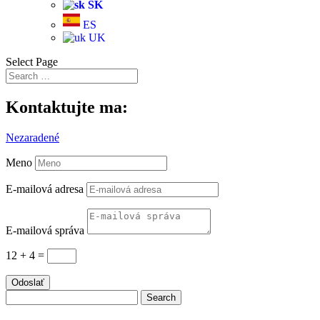
SK
ES
UK
Select Page
Kontaktujte ma:
Nezaradené
Meno
E-mailová adresa
E-mailová správa
12 + 4
=
Odoslať
Search
for: