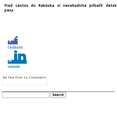
Pred cestou do Rakúska si nezabudnite pribaliť detsk
pasy.
e this...
Facebook
Linkedin
0
Comments
Search
for:
Recent Posts
Gazdovský dvor “Náš sen” Pusté Úľany (SK)