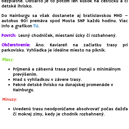
bezplatné. Odtiaľto je to potom len kúsok na cestičku a či
detské ihrisko.
Do Hainburgu sa však dostanete aj bratislavskou MHD –
autobus 901 premáva spod Mosta SNP každú hodinu. Viac
info a grafikon
TU
.
Povrch:
Lesný chodníček, miestami úzky či rozbahnený.
Občerstvenie:
Áno. Kaviareň na začiatku trasy pri
parkovisku. Vyhliadka je ideálne miesto na piknik.
Pl
u
s
y:
Príjmená a zábavná trasa popri Dunaji s minimálnym
prevýšením.
Hrad s vyhliadkou v závere trasy.
Pekné detské ihrisko na dunajskej promenáde v
Hainburgu.
Minusy:
Uvedenú trasu neodporúčame absolvovať počas dažďa
či mokrej zimy, kedy je chodník rozbahnený.