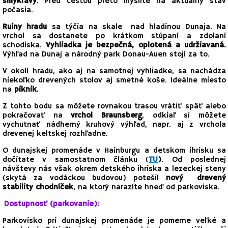
šmykľavý
. Pred cestou preto myslite na aktuálny stav
počasia.
Ruiny hradu
sa týčia na skale nad hladinou Dunaja. Na
vrchol sa dostanete po krátkom stúpaní a zdolaní
schodiska.
Vyhliadka je bezpečná, oplotená a udržiavaná.
Výhľad na Dunaj a národný park Donau-Auen stojí za to.
V okolí hradu, ako aj na samotnej vyhliadke, sa nachádza
niekoľko drevených stolov aj smetné koše. Ideálne miesto
na
piknik
.
Z tohto bodu sa môžete rovnakou trasou vrátiť späť alebo
pokračovať na
vrchol Braunsberg
, odkiaľ si môžete
vychutnať nádherný kruhový výhľad, napr. aj z vrchola
drevenej keltskej rozhľadne.
O dunajskej promenáde v Hainburgu a detskom ihrisku sa
dočítate v samostatnom článku (
TU
)
. Od poslednej
návštevy nás však okrem detského ihriska a lezeckej steny
(skytá za vodáckou budovou) potešil
nový drevený
stability chodníček
, na ktorý narazíte hneď od parkoviska.
Dostupnosť (parkovanie):
Parkovisko pri dunajskej promenáde je pomerne veľké a