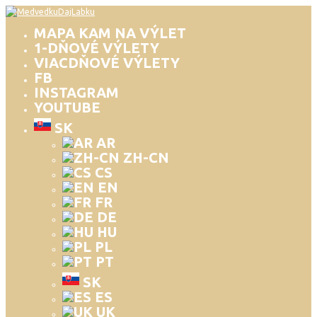
MAPA KAM NA VÝLET
1-DŇOVÉ VÝLETY
VIACDŇOVÉ VÝLETY
FB
INSTAGRAM
YOUTUBE
SK
AR
ZH-CN
CS
EN
FR
DE
HU
PL
PT
SK
ES
UK