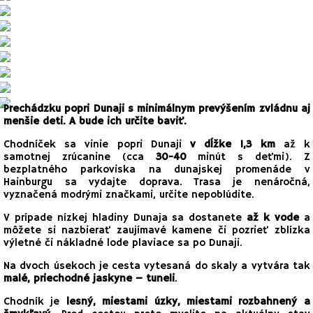
Prechádzku popri Dunaji s minimálnym prevýšením zvládnu aj
menšie deti. A bude ich určite baviť.
Chodníček sa vinie popri Dunaji
v dĺžke 1,3 km
až k
samotnej zrúcanine (cca
30-40
minút s deťmi).
Z
bezplatného parkoviska na dunajskej promenáde v
Hainburgu sa vydajte doprava. Trasa je nenáročná,
vyznačená modrými značkami, určite nepoblúdite.
V prípade nízkej hladiny Dunaja sa dostanete
až k vode
a
môžete si nazbierať zaujímavé kamene či pozrieť zblízka
výletné či nákladné lode plaviace sa po Dunaji.
Na dvoch úsekoch je cesta vytesaná do skaly a vytvára tak
malé, priechodné jaskyne – tuneli
.
Chodník je
lesný, miestami úzky, miestami rozbahnený a