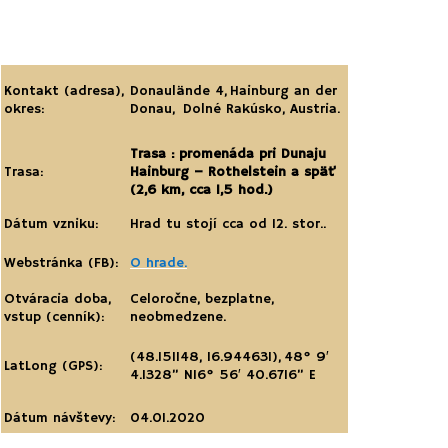
Kontakt (adresa),
Donaulände 4, Hainburg an der
okres:
Donau, Dolné Rakúsko, Austria.
Trasa : promenáda pri Dunaju
Trasa:
Hainburg – Rothelstein a späť
(2,6 km, cca 1,5 hod.)
Dátum vzniku:
Hrad tu stojí cca od 12. stor..
Webstránka (FB):
O hrade.
Otváracia doba,
Celoročne, bezplatne,
vstup (cenník):
neobmedzene.
(48.151148, 16.944631),
48° 9′
LatLong (GPS):
4.1328” N
16° 56′ 40.6716” E
Dátum návštevy:
04.01.2020