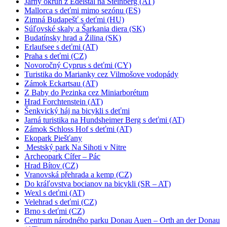
Jarný okruh z Edelstal na Steinberg (AT)
Mallorca s deťmi mimo sezónu (ES)
Zimná Budapešť s deťmi (HU)
Súľovské skaly a Šarkania diera (SK)
Budatínsky hrad a Žilina (SK)
Erlaufsee s deťmi (AT)
Praha s deťmi (CZ)
Novoročný Cyprus s deťmi (CY)
Turistika do Marianky cez Vilmošove vodopády
Zámok Eckartsau (AT)
Z Baby do Pezinka cez Miniarborétum
Hrad Forchtenstein (AT)
Šenkvický háj na bicykli s deťmi
Jarná turistika na Hundsheimer Berg s deťmi (AT)
Zámok Schloss Hof s deťmi (AT)
Ekopark Piešťany
Mestský park Na Sihoti v Nitre
Archeopark Cífer – Pác
Hrad Bítov (CZ)
Vranovská přehrada a kemp (CZ)
Do kráľovstva bocianov na bicykli (SR – AT)
Wexl s deťmi (AT)
Velehrad s deťmi (CZ)
Brno s deťmi (CZ)
Centrum národného parku Donau Auen – Orth an der Donau