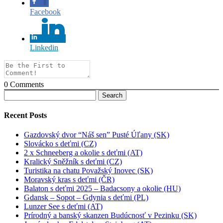
Facebook
Linkedin
0
Comments
Search
for:
Recent Posts
Gazdovský dvor “Náš sen” Pusté Úľany (SK)
Slovácko s deťmi (CZ)
2 x Schneeberg a okolie s deťmi (AT)
Kralický Sněžník s deťmi (CZ)
Turistika na chatu Považský Inovec (SK)
Moravský kras s deťmi (ČR)
Balaton s deťmi 2025 – Badacsony a okolie (HU)
Gdansk – Sopot – Gdynia s deťmi (PL)
Lunzer See s deťmi (AT)
Prírodný a banský skanzen Budúcnosť v Pezinku (SK)