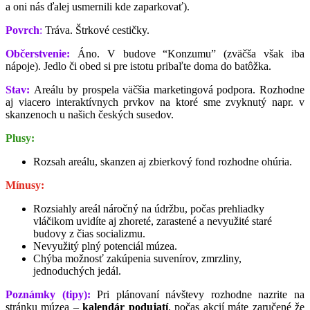
a oni nás ďalej usmernili kde zaparkovať).
Povrch
:
Tráva. Štrkové cestičky.
Občerstvenie:
Áno. V budove “Konzumu” (zväčša však iba
nápoje). Jedlo či obed si pre istotu pribaľte doma do batôžka.
Stav:
Areálu by prospela väčšia marketingová podpora. Rozhodne
aj viacero interaktívnych prvkov na ktoré sme zvyknutý napr. v
skanzenoch u našich českých susedov.
Plusy:
Rozsah areálu, skanzen aj zbierkový fond rozhodne ohúria.
Mínusy:
Rozsiahly areál náročný na údržbu, počas prehliadky
vláčikom uvidíte aj zhoreté, zarastené a nevyužité staré
budovy z čias socializmu.
Nevyužitý plný potenciál múzea.
Chýba možnosť zakúpenia suvenírov, zmrzliny,
jednoduchých jedál.
Poznámky (tipy):
Pri plánovaní návštevy rozhodne nazrite na
stránku múzea –
kalendár podujatí
, počas akcií máte zaručené že