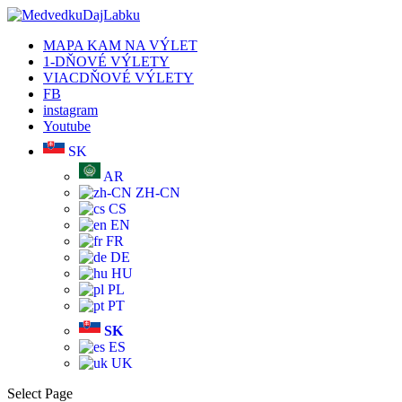
MAPA KAM NA VÝLET
1-DŇOVÉ VÝLETY
VIACDŇOVÉ VÝLETY
FB
instagram
Youtube
SK
AR
ZH-CN
CS
EN
FR
DE
HU
PL
PT
SK
ES
UK
Select Page