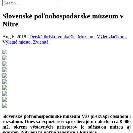
Slovenské poľnohospodárske múzeum v
Nitre
Aug 6, 2018
|
Detské ihrisko vonkajšie
,
Múzeum
,
Výlet vláčikom
,
Výletné miesto
,
Zvieratá
Slovenské poľnohospodárske múzeum Vás prekvapí obsahom i
rozsahom. Dnes sa expozície rozprestierajú na ploche cca 8 900
m2, okrem výstavných priestorov je súčasťou múzea aj
skanzen, Nitrianska poľná železnica a knižnica.