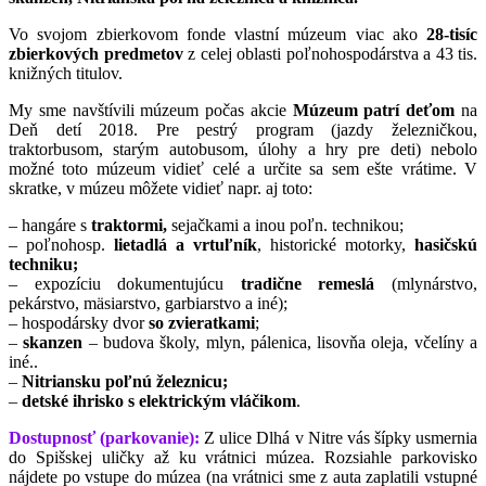
Vo svojom zbierkovom fonde vlastní múzeum viac ako
28-tisíc
zbierkových predmetov
z celej oblasti poľnohospodárstva a 43 tis.
knižných titulov.
My sme navštívili múzeum počas akcie
Múzeum patrí deťom
na
Deň detí 2018. Pre pestrý program (jazdy železničkou,
traktorbusom, starým autobusom, úlohy a hry pre deti) nebolo
možné toto múzeum vidieť celé a určite sa sem ešte vrátime. V
skratke, v múzeu môžete vidieť napr. aj toto:
– hangáre s
traktormi,
sejačkami a inou poľn. technikou;
– poľnohosp.
lietadlá a vrtuľník
, historické motorky,
hasičskú
techniku;
– expozíciu dokumentujúcu
tradične remeslá
(mlynárstvo,
pekárstvo, mäsiarstvo, garbiarstvo a iné);
– hospodársky dvor
so zvieratkami
;
–
skanzen
– budova školy, mlyn, pálenica, lisovňa oleja, včelíny a
iné..
–
Nitriansku poľnú železnicu;
–
detské ihrisko s elektrickým vláčikom
.
Dostupnosť (parkovanie):
Z ulice Dlhá v Nitre vás šípky usmernia
do Spišskej uličky až ku vrátnici múzea. Rozsiahle parkovisko
nájdete po vstupe do múzea (na vrátnici sme z auta zaplatili vstupné