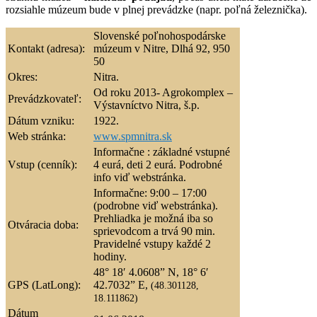
rozsiahle múzeum bude v plnej prevádzke (napr. poľná železnička).
Slovenské poľnohospodárske
Kontakt (adresa):
múzeum v Nitre, Dlhá 92, 950
50
Okres:
Nitra.
Od roku 2013- Agrokomplex –
Prevádzkovateľ:
Výstavníctvo Nitra, š.p.
Dátum vzniku:
1922.
Web stránka:
www.spmnitra.sk
Informačne : základné vstupné
Vstup (cenník):
4 eurá, deti 2 eurá. Podrobné
info viď webstránka.
Informačne: 9:00 – 17:00
(podrobne viď webstránka).
Prehliadka je možná iba so
Otváracia doba:
sprievodcom a trvá 90 min.
Pravidelné vstupy každé 2
hodiny.
48° 18′ 4.0608” N, 18° 6′
GPS (LatLong):
42.7032” E,
(48.301128,
18.111862)
Dátum