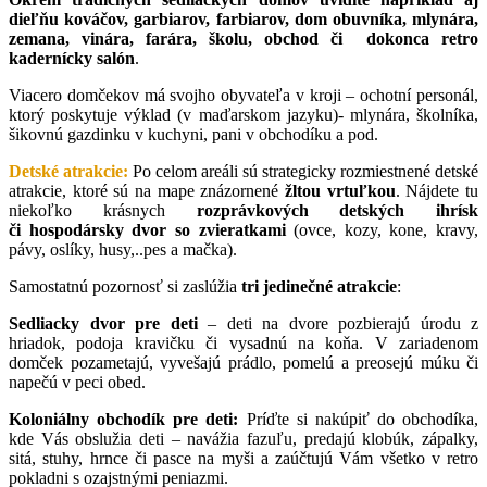
dieľňu kováčov, garbiarov, farbiarov, dom obuvníka, mlynára,
zemana, vinára, farára, školu, obchod či dokonca retro
kadernícky salón
.
Viacero domčekov má svojho obyvateľa v kroji – ochotní personál,
ktorý poskytuje výklad (v maďarskom jazyku)- mlynára, školníka,
šikovnú gazdinku v kuchyni, pani v obchodíku a pod.
Detské atrakcie:
Po celom areáli sú strategicky rozmiestnené detské
atrakcie, ktoré sú na mape znázornené
žltou vrtuľkou
. Nájdete tu
niekoľko krásnych
rozprávkových detských ihrísk
či
hospodársky dvor so zvieratkami
(ovce, kozy, kone, kravy,
pávy, oslíky, husy,..pes a mačka).
Samostatnú pozornosť si zaslúžia
tri jedinečné atrakcie
:
Sedliacky dvor pre deti
– deti na dvore pozbierajú úrodu z
hriadok, podoja kravičku či vysadnú na koňa. V zariadenom
domček pozametajú, vyvešajú prádlo, pomelú a preosejú múku či
napečú v peci obed.
Koloniálny obchodík pre deti:
Príďte si nakúpiť do obchodíka,
kde Vás obslužia deti – navážia fazuľu, predajú klobúk, zápalky,
sitá, stuhy, hrnce či pasce na myši a zaúčtujú Vám všetko v retro
pokladni s ozajstnými peniazmi.