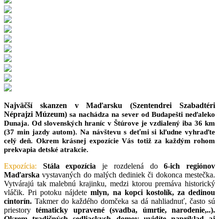
Najväčší skanzen v Maďarsku (Szentendrei Szabadtéri
Néprajzi Múzeum)
sa nachádza na sever od Budapešti neďaleko
Dunaja. Od slovenských hraníc v Štúrove je vzdialený iba 36 km
(37 min jazdy autom). Na návštevu s deťmi si kľudne vyhraďte
celý deň. Okrem krásnej expozície Vás totiž za každým rohom
prekvapia detské atrakcie.
Expozícia:
Stála expozícia
je rozdelená do
6-ich regiónov
Maďarska
vystavaných do malých dediniek či dokonca mestečka.
Vytvárajú tak malebnú krajinku, medzi ktorou premáva historický
vláčik. Pri potoku nájdete
mlyn, na kopci kostolík, za dedinou
cintorín.
Takmer do každého domčeka sa dá nahliadnuť, často sú
priestory
tématicky upravené (svadba, úmrtie, narodenie,..).
Okrem tradičných sedliackych domov uvidíte napríklad aj