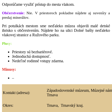
Odporúčame využiť prístup do mesta vlakom.
Občerstvenie:
Nie. V priestoroch pokladne nájdete aj suveníry a
predaj minerálov.
Pri potulkách mestom sme neďaleko múzea objavili malé detské
ihrisko s občerstvením. Nájdete ho na ulici Dolné bašty neďaleko
vlakovej stranice a Ružového parku.
Pl
u
s
y:
Priestory sú bezbariérové.
Jednoduchá dostupnosť.
Nedeľné rodinné vstupy zdarma.
Minusy:
–
Západoslovenské múzeum, Múzejné nám.
Kontakt (adresa):
Trnava
Okres:
Trnava, Trnavský kraj.