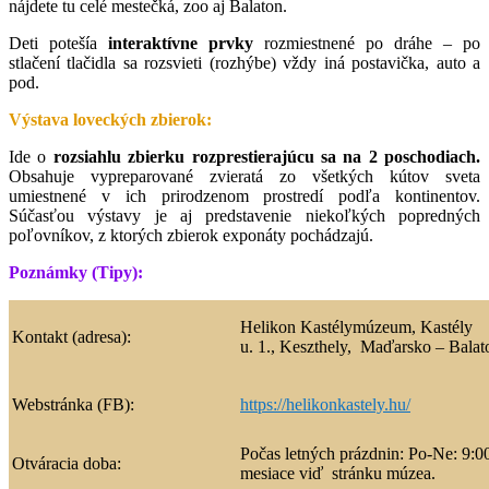
nájdete tu celé mestečká, zoo aj Balaton.
Deti potešía
interaktívne prvky
rozmiestnené po dráhe – po
stlačení tlačidla sa rozsvieti (rozhýbe) vždy iná postavička, auto a
pod.
Výstava loveckých zbierok
:
Ide o
rozsiahlu zbierku rozprestierajúcu sa na 2 poschodiach.
Obsahuje vypreparované zvieratá zo všetkých kútov sveta
umiestnené v ich prirodzenom prostredí podľa kontinentov.
Súčasťou výstavy je aj predstavenie niekoľkých popredných
poľovníkov, z ktorých zbierok exponáty pochádzajú.
Poznámky (Tipy):
Helikon Kastélymúzeum, Kastély
Kontakt (adresa):
u. 1.,
Keszthely,
Maďarsko – Balat
Webstránka (FB):
https://helikonkastely.hu/
Počas letných prázdnin: Po-Ne: 9:0
Otváracia doba:
mesiace viď stránku múzea.