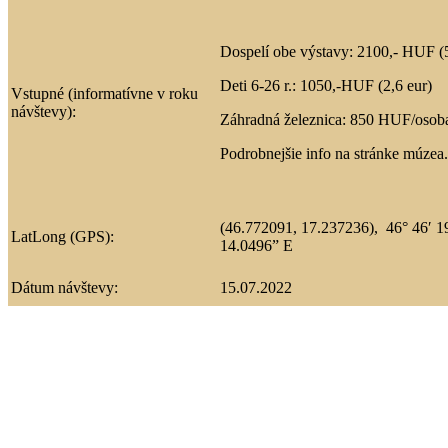
Dospelí obe výstavy: 2100,- HUF (
Deti 6-26 r.: 1050,-HUF (2,6 eur)
Vstupné (informatívne v roku
návštevy):
Záhradná železnica: 850 HUF/osoba
Podrobnejšie info na stránke múzea.
(46.772091, 17.237236),
46° 46′ 
LatLong (GPS):
14.0496” E
Dátum návštevy:
15.07.2022