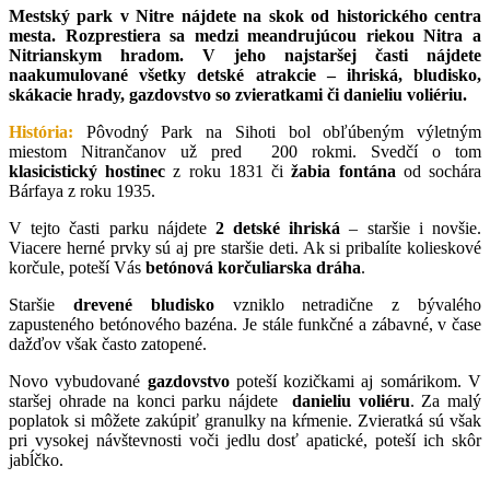
Mestský park v Nitre nájdete na skok od historického centra
mesta. Rozprestiera sa medzi meandrujúcou riekou Nitra a
Nitrianskym hradom. V jeho najstaršej časti nájdete
naakumulované všetky detské atrakcie – ihriská, bludisko,
skákacie hrady, gazdovstvo so zvieratkami či danieliu voliériu.
História:
Pôvodný Park na Sihoti bol obľúbeným výletným
miestom Nitrančanov už pred 200 rokmi. Svedčí o tom
klasicistický hostinec
z roku 1831 či
žabia fontána
od sochára
Bárfaya z roku 1935.
V tejto časti parku nájdete
2 detské ihriská
– staršie i novšie.
Viacere herné prvky sú aj pre staršie deti. Ak si pribalíte kolieskové
korčule, poteší Vás
betónová korčuliarska dráha
.
Staršie
drevené bludisko
vzniklo netradične z bývalého
zapusteného betónového bazéna. Je stále funkčné a zábavné, v čase
dažďov však často zatopené.
Novo vybudované
gazdovstvo
poteší kozičkami aj somárikom. V
staršej ohrade na konci parku nájdete
danieliu voliéru
. Za malý
poplatok si môžete zakúpiť granulky na kŕmenie. Zvieratká sú však
pri vysokej návštevnosti voči jedlu dosť apatické, poteší ich skôr
jabĺčko.