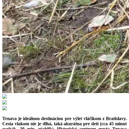
Trnava je ideálnou destináciou pre výlet vláčikom z Bratislavy.
Cesta vlakom nie je dlhá, taká akurátna pre deti (cca 45 minut
osobák, 30 min. rýchlik)
. Historické centrum mesta Trnava