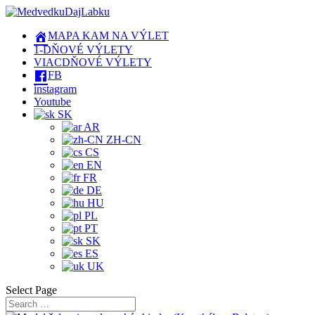
MAPA KAM NA VÝLET
1-DŇOVÉ VÝLETY
VIACDŇOVÉ VÝLETY
FB
instagram
Youtube
SK
AR
ZH-CN
CS
EN
FR
DE
HU
PL
PT
SK
ES
UK
Select Page