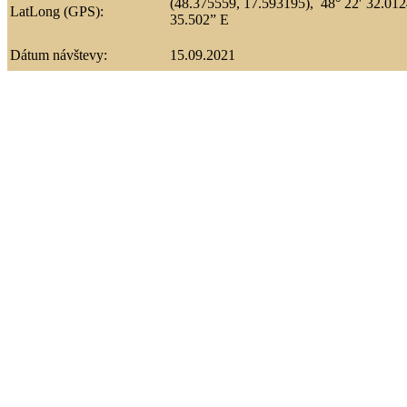
(48.375559, 17.593195),
48° 22′ 32.01
LatLong (GPS):
35.502” E
Dátum návštevy:
15.09.2021