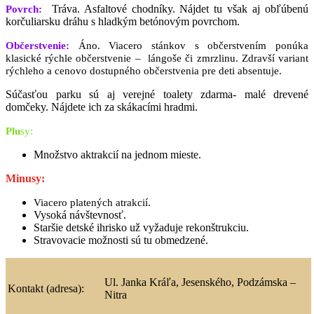
Tráva. Asfaltové chodníky. Nájdet tu však aj obľúbenú
Povrch:
korčuliarsku dráhu s hladkým betónovým povrchom.
Občerstvenie:
Áno. Viacero stánkov s občerstvením ponúka
klasické rýchle občerstvenie – lángoše či zmrzlinu. Zdravší variant
rýchleho a cenovo dostupného občerstvenia pre deti absentuje.
Súčasťou parku sú aj verejné toalety zdarma- malé drevené
domčeky. Nájdete ich za skákacími hradmi.
Pl
u
s
y:
Množstvo aktrakcií na jednom mieste.
Minusy:
Viacero platených atrakcií.
Vysoká návštevnosť.
Staršie detské ihrisko už vyžaduje rekonštrukciu.
Stravovacie možnosti sú tu obmedzené.
Ul. Janka Kráľa, Jesenského, Podzámska –
Kontakt (adresa):
Nitra