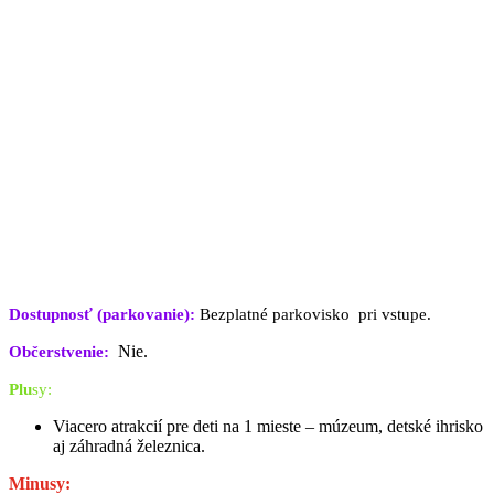
Dostupnosť (parkovanie):
Bezplatné parkovisko pri vstupe.
Nie.
Občerstvenie:
Pl
u
s
y:
Viacero atrakcií pre deti na 1 mieste – múzeum, detské ihrisko
aj záhradná železnica.
Minusy: