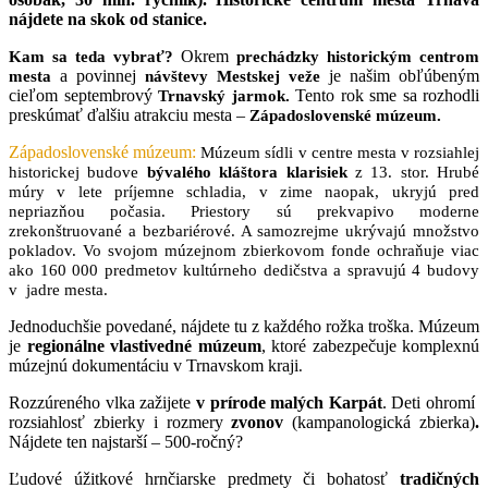
nájdete na skok od stanice.
Okrem
Kam sa teda vybrať?
prechádzky historickým centrom
a povinnej
je našim obľúbeným
mesta
návštevy Mestskej veže
cieľom septembrový
Tento rok sme sa rozhodli
Trnavský jarmok.
preskúmať ďalšiu atrakciu mesta –
Západoslovenské múzeum.
Západoslovenské múzeum:
Múzeum sídli v centre mesta v rozsiahlej
historickej budove
bývalého kláštora klarisiek
z 13. stor. Hrubé
múry v lete príjemne schladia, v zime naopak, ukryjú pred
nepriazňou počasia. Priestory sú prekvapivo moderne
zrekonštruované a bezbariérové. A samozrejme ukrývajú množstvo
pokladov.
Vo svojom múzejnom zbierkovom fonde ochraňuje viac
ako 160 000 predmetov kultúrneho dedičstva a spravujú 4 budovy
v jadre mesta.
Jednoduchšie povedané, nájdete tu z každého rožka troška. Múzeum
je
regionálne vlastivedné múzeum
, ktoré zabezpečuje komplexnú
múzejnú dokumentáciu v Trnavskom kraji
.
Rozzúreného vlka zažijete
v prírode malých Karpát
. Deti ohromí
rozsiahlosť zbierky i rozmery
zvonov
(kampanologická zbierka)
.
Nájdete ten najstarší – 500-ročný?
Ľudové úžitkové hrnčiarske predmety či bohatosť
tradičných