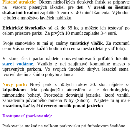
Platené atrakcie:
Okrem niekoľkých detských ihrísk sa pripravte
na viacero platených lákadiel pre deti. V
areáli so šiestimi
skákacími hradmi
zaplatíte 5 euro za 40 minút šantenia. Výhodou
je bufet a množstvo lavičiek nablízku.
Elektrické štvorkolky
sú až do 55 kg a môžete ich testovať po
celom priestore parku. Za prvých 10 munút zaplatíte 3-4 eurá.
Svoje stanovisko tu má aj známy
turistický vláčik
. Za rozumnú
cenu Vás odvezie každú hodinu do centra mesta (detaily viď foto).
V starej časti parku nájdete noovvybudovanú priľahlú lokalitu
starej vodárne
. Vzniklo z nej zaujímavé komunitné miesto s
upravených parkom. Vo svojich útrobách skrýva lezeckú stena,
tvorivú dielňu a štúdio pohybu a tanca.
Nový park:
Nový park z 50-tych rokov 20. stor. nájdete za
kúpaliskom
. Má pokojnejšiu atmosféru a je dendrologicky
mimoriadne bohatý. Prostredie dotvárajú jazierka, ktoré vznikli
zahradením pôvodného ramena Nitry (Sihoti). Nájdete tu aj malé
rozárium, kačky či drevený mostík ponad jazierko
.
Dostupnosť (parkovanie):
Parkovať je možné na veľkom parkovisku pri futbalovom štadióne.