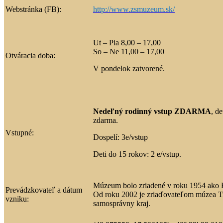
Webstránka (FB):
http://www.zsmuzeum.sk/
Ut – Pia 8,00 – 17,00
So – Ne 11,00 – 17,00
Otváracia doba:
V pondelok zatvorené.
Nedeľný rodinný vstup ZDARMA
, d
zdarma.
Vstupné:
Dospelí: 3e/vstup
Deti do 15 rokov: 2 e/vstup.
Múzeum bolo zriadené v roku 1954 ako
Prevádzkovateľ a dátum
Od roku 2002 je zriaďovateľom múzea T
vzniku:
samosprávny kraj.