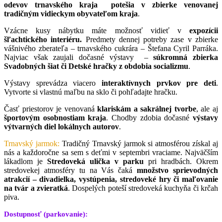
odevov trnavského kraja potešia v zbierke venovanej
tradičným vidieckym obyvateľom kraja
.
Vzácne kusy nábytku máte možnosť vidieť v
expozícii
šľachtického interiéru.
Predmety dennej potreby zase v zbierke
vášnivého zberateľa – trnavského cukrára – Štefana Cyril Parráka.
Najviac však zaujali dočasné výstavy –
súkromná zbierka
Svadobných šiat či Detské hračky z obdobia socializmu
.
Výstavy sprevádza viacero
interaktívnych prvkov pre deti
.
Vytvorte si vlastnú maľbu na sklo či pohľadajte hračku.
Časť priestorov je venovaná
klariskám a sakrálnej tvorbe
, ale aj
športovým osobnostiam kraja
. Chodby zdobia dočasné
výstavy
výtvarných diel lokálnych autorov
.
Trnavský jarmok:
Tradičný Trnavský jarmok si atmosférou získal aj
nás a každoročne sa sem s deťmi v septembri vraciame. Najväčším
lákadlom je
Stredoveká ulička v parku
pri hradbách. Okrem
stredovekej atmosféry tu na Vás čaká
množstvo sprievodných
atrakcií – divadielka, vystúpenia, stredoveké hry či maľovanie
na tvár a zvieratká
. Dospelých poteší stredoveká kuchyňa či krčah
piva.
Dostupnosť (parkovanie):