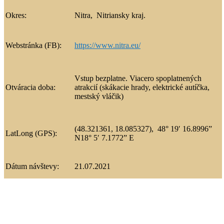
Okres:
Nitra, Nitriansky kraj.
Webstránka (FB):
https://www.nitra.eu/
Vstup bezplatne. Viacero spoplatnených
Otváracia doba:
atrakcií (skákacie hrady, elektrické autíčka,
mestský vláčik)
(48.321361, 18.085327),
48° 19′ 16.8996”
LatLong (GPS):
N
18° 5′ 7.1772” E
Dátum návštevy:
21.07.2021