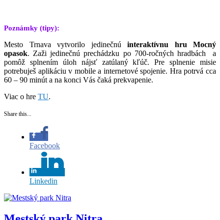
Poznámky (tipy):
Mesto Trnava vytvorilo jedinečnú
interaktívnu hru Mocný
opasok
. Zaži jedinečnú prechádzku po 700-ročných hradbách a
pomôž splnením úloh nájsť zatúlaný kľúč. Pre splnenie misie
potrebuješ aplikáciu v mobile a internetové spojenie. Hra potrvá cca
60 – 90 minút a na konci Vás čaká prekvapenie.
Viac o hre
TU
.
Share this...
Facebook
Linkedin
Mestský park Nitra