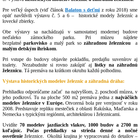
Pre veľký úspech (viď článok
Balaton s deťmi
z roku 2018) sme
opäť navštívili výstavu č. 5 a 6 – historické modely železníc a
lovecké zbierky.
Obe výstavy sa nachádzajú v samostatnej modernej budove
neďaleko zámockého parku. Pri múzeu nájdete
bezplatné
parkovisko
a malý park so
záhradnou železnicou
a
malým detským ihriskom
.
Pri vstupe do budovy objavíte pokladňu, predajňu suvenírov aj
toalety. Nezabudnite si rovno zakúpiť aj
lístky na záhradnú
železnicu
. Tá premáva na krátkom okruhu každú polhodinu.
Výstava historických modelov železnic a záhradná dráha:
Prehliadku odporúčame začať na najvyššom, 2. poschodí múzea, v
jeho podkroví. Tu na ploche 500 m2 premáva jedna z
najväčších
modelov železnice v Európe.
Otvorená bola pre verejnosť v roku
2008. Predstavuje repliku mestečiek z oblasti Rakúska, Maďarska a
Nemecka s typickými regiónmi, architektúrou i železnicami.
Uvidíte
70 modelov jazdiacich vlakov, 1000 budov a 2700 m
koľajníc. Počas prehliadky sa strieda denné a nočné
osvetlenie
železnice. Okolitá krajina je vypracovaná do detailov –