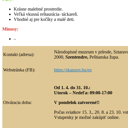
Krásne malebné prostredie.
Veľká vkusná reštaurácia- táckareň.
Vhodné aj pre kočíky a malé deti.
Minusy:
–
Národopisné muzeum v prírode, Sztaravo
Kontakt (adresa):
2000,
Szentendre,
Peštianska župa.
Webstránka (FB):
https://skanzen.hu/en
Od 1. 4. do 31. 10.:
Utorok – Nedeľa: 09:00-17:00
Otváracia doba:
V pondelok zatvorené!!
Počas sviatkov 15. 3., 20. 8. a 23. 10. v
Vstupenky je možné zakúpiť online.