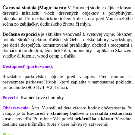
Čarovná stodola (Magic barn):
V čarovnej stodole nájdete krásnu
drevenú inštaláciu 4-och drevených objektov s pohyblivými
okienkami. Pri mechanickom točení kolieska sa pred Vami rozhýbe
scéna zo zabíjačky, dedinského života či mlyn.
Dočasná expozícia
je aktuálne venovaná I. svetovej vojne. Skanzen
ponúka široké spektum ďalších služieb – detské tábory, workshopy
pre deti i dospelých, komentované prehliadky, obchod s receptami a
domácimi produktmi, tématické dni, online hry – aplikácia Skanzen,
svadby či fotenie, wood camp a ďalšie.
Dostupnosť (parkovanie):
Rozsiahle parkovisko nájdete pred vstupov. Pred rampou si
prevezmete parkovací lístok, ktorý zaplatíte v samostatnej pokladni
pri odchode (900 HUF = 2,4 eura).
Kamienkové chodníky.
Povrch:
Občerstvenie:
Áno. V areáli nájdete viacero bodov občerstvenia. Pri
vstupe je to
kaviareň v staničnej budove
a
rozsiahla reštaurácia
kúsok povedľa. Pri mlyne Vás poteší
pekárnička s kávou
. V zadnej
dedinke zase krčmička (bola v čase návštevy zatvorená).
Pl
u
s
y: