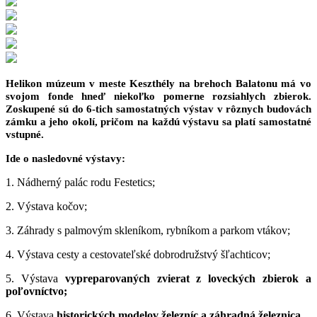
Helikon múzeum v meste Keszthély na brehoch Balatonu má vo
svojom fonde hneď niekoľko pomerne rozsiahlych zbierok.
Zoskupené sú do 6-tich samostatných výstav v rôznych budovách
zámku a jeho okolí, pričom na každú výstavu sa platí samostatné
vstupné.
Ide o nasledovné výstavy:
1. Nádherný palác rodu Festetics;
2. Výstava kočov;
3. Záhrady s palmovým skleníkom, rybníkom a parkom vtákov;
4. Výstava cesty a cestovateľské dobrodružstvý šľachticov;
5. Výstava
vypreparovaných zvierat z loveckých zbierok a
poľovníctvo;
6. Výstava
historických modelov železníc a záhradná železnica
.