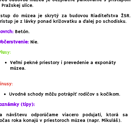
 Pražskej ulice.
Vstup do múzea je skrytý za budovou Riaditeľstva ŽSR.
rístup je z lávky ponad križovatku a ďalej po schodisku.
ovrch:
Betón.
Občerstvenie:
Nie.
Pl
u
s
y:
Veľmi pekné priestory i prevedenie a exponáty
múzea.
inusy:
Uvodné schody môžu potrápiť rodičov s kočíkom.
oznámky (tipy):
a návštevu odporúčame viacero podujatí, ktorá sa
očas roka konajú v priestoroch múzea (napr. Mikuláš).