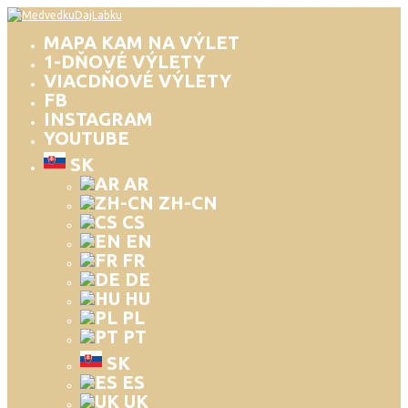
MAPA KAM NA VÝLET
1-DŇOVÉ VÝLETY
VIACDŇOVÉ VÝLETY
FB
INSTAGRAM
YOUTUBE
SK
AR
ZH-CN
CS
EN
FR
DE
HU
PL
PT
SK
ES
UK