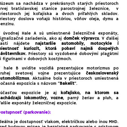
Múzeum sa nachádza v prekrásnych starých priestoroch
prvej bratislavskej stanice parostrojnej železnice, v
priestoroch jej koľajiska a dvoch priľahlých skladov.
riestory doslova voňajú históriou, vôňov oleja, dymu a
enzínu.
V úvodnej Hale A
sú umiestnené železničné exponáty,
ignalizačné zariadenia, ako aj
domček výpravcu
. V ďalšej
časti nájdete
najstaršie automobily, motocykle i
miestnosť kuriozít, ktorá pobaví najmä dospelých
ávštevníkov.
Priestory sú vyzdobené dobovými plagátmi
i figurínami v dobových kostýmoch.
V hale B uvidíte vozidlá prezentujúce motorizmus po
druhej svetovej vojne prezentujúce
československý
utomobilizmus
. Aktuálne bola v priestoroch umiestnená
očasná expozícia s názvom “
Bakelit
“.
Súčasťou expozície je aj
koľajisko, na ktorom sa
nachádzajú lokomotívy, vozne
, parný žeriav a pluh, a
alšie exponáty železničnej expozície.
ostupnosť (parkovanie):
deálna je dostupnosť vlakom, električkou alebo inou MHD.
red budovou múzea je bezplatné parkovanie s prístupom