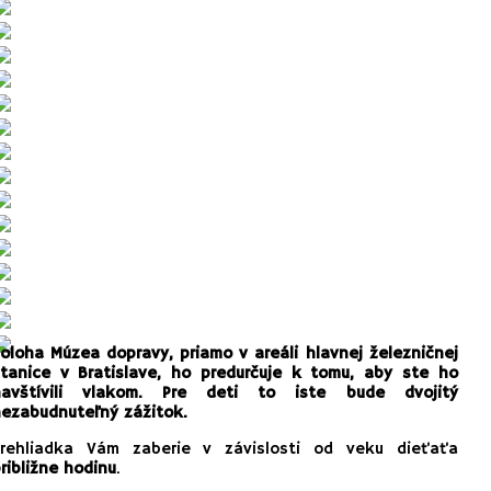
oloha Múzea dopravy, priamo v areáli hlavnej železničnej
tanice v Bratislave, ho predurčuje k tomu, aby ste ho
navštívili vlakom. Pre deti to iste bude dvojitý
ezabudnuteľný zážitok.
Prehliadka Vám zaberie v závislosti od veku dieťaťa
ribližne hodinu
.