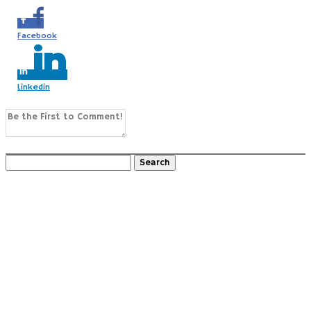
Facebook
Linkedin
0
Comments
Search
for:
Recent Posts
Gazdovský dvor “Náš sen” Pusté Úľany (SK)
Slovácko s deťmi (CZ)
2 x Schneeberg a okolie s deťmi (AT)
Kralický Sněžník s deťmi (CZ)
Turistika na chatu Považský Inovec (SK)
Moravský kras s deťmi (ČR)
Balaton s deťmi 2025 – Badacsony a okolie (HU)
Gdansk – Sopot – Gdynia s deťmi (PL)