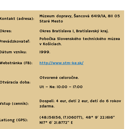
Múzeum dopravy, Šancová 6419/1A, 811 05
Kontakt (adresa):
Staré Mesto
Okres:
Okres Bratislava 1, Bratislavský kraj.
Pobočka Slovenského technického múzea
Prevádzkovateľ:
v Košiciach.
Dátum vzniku:
1999.
Webstránka (FB):
http://www.stm-ke.sk/
Otvorené celoročne.
Otváracia doba:
Ut – Ne: 10:00 – 17:00
Dospelí: 4 eur, deti 2 eur, deti do 6 rokov
Vstup (cenník):
zdarma.
(48.156156, 17.106077)
,
48° 9′ 22.1616”
LatLong (GPS):
N
17° 6′ 21.8772” E