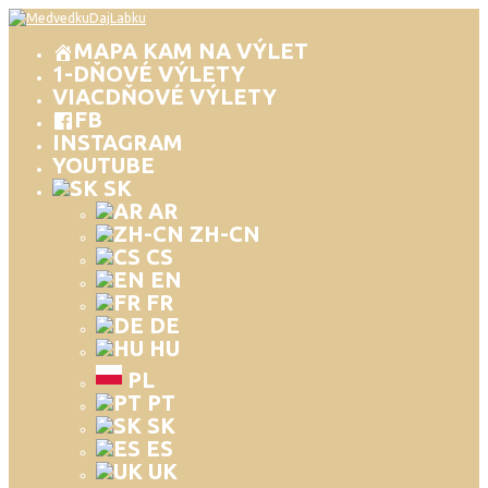
MAPA KAM NA VÝLET
1-DŇOVÉ VÝLETY
VIACDŇOVÉ VÝLETY
FB
INSTAGRAM
YOUTUBE
SK
AR
ZH-CN
CS
EN
FR
DE
HU
PL
PT
SK
ES
UK