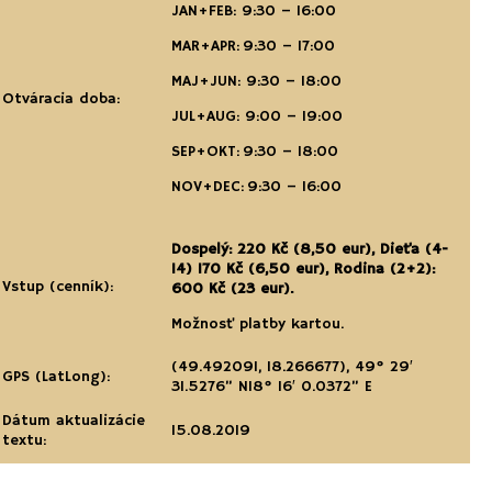
JAN+FEB: 9:30 – 16:00
MAR+APR: 9:30 – 17:00
MAJ+JUN: 9:30 – 18:00
Otváracia doba:
JUL+AUG: 9:00 – 19:00
SEP+OKT: 9:30 – 18:00
NOV+DEC: 9:30 – 16:00
Dospelý: 220 Kč (8,50 eur), Dieťa (4-
14) 170 Kč (6,50 eur), Rodina (2+2):
Vstup (cenník):
600 Kč (23 eur).
Možnosť platby kartou.
(49.492091, 18.266677),
49° 29′
GPS (LatLong):
31.5276” N
18° 16′ 0.0372” E
Dátum aktualizácie
15.08.2019
textu: