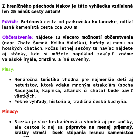
Z hraničného priechodu Makov je táto vyhliadka vzdialená
len 25 minút cesty autom!
Povrch:
Betónová cesta od parkoviska ku lanovke, odtiaľ
lesná kamenistá cesta cca 200 m.
Občerstvenie:
N
ájdete tu
viacero možností občerstvenia
(napr. Chata Šumná, Koliba Valaška), bufety aj menu na
horských chatách. Počas letnej sezóny tu naviac nájdete
aj stánky, kde si môžete napríklad zakúpiť známe
valašské frgále, zmrzlinu a iné suveníry.
Pl
u
s
y:
Nenáročná turistika vhodná pre najmenšie deti aj
neturistov, ktorá vďaka mnohým atrakciám (socha
Radegasta, kaplnka, altánok či chata) bude baviť
všetkých.
Pekné výhľady, história aj tradičná česká kuchyňa.
Mínusy:
Stezka je síce bezbariérová a vhodná aj pre kočíky,
ale cestou k nej sa
pripravte na menej príjemný,
krátky strmší úsek stúpania lesnou kamenistou