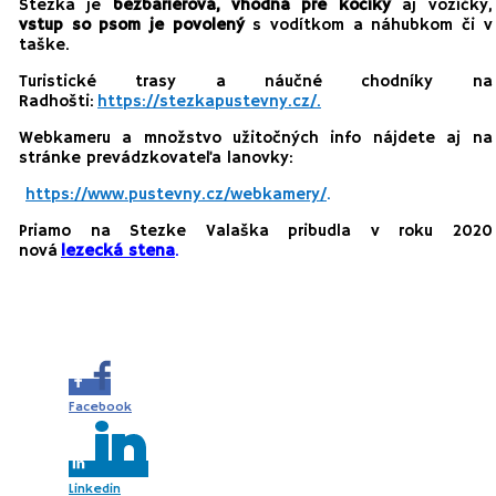
Stezka je
bezbariérová, vhodná pre kočíky
aj vozíčky,
vstup so psom je povolený
s vodítkom a náhubkom či v
taške.
Turistické trasy a náučné chodníky na
Radhošti:
https://stezkapustevny.cz/.
Webkameru a množstvo užitočných info nájdete aj na
stránke prevádzkovateľa lanovky:
https://www.pustevny.cz/webkamery/
.
Priamo na Stezke Valaška pribudla v roku 2020
nová
lezecká stena
.
Share this...
Facebook
Linkedin