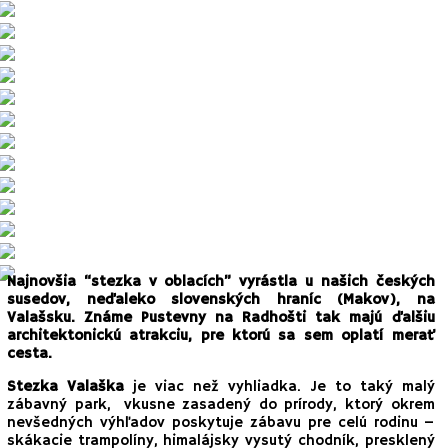
Najnovšia “stezka v oblacích” vyrástla u našich českých
susedov, neďaleko slovenských hraníc (Makov), na
Valašsku. Známe Pustevny na Radhošti tak majú ďalšiu
architektonickú atrakciu, pre ktorú sa sem oplatí merať
cesta.
Stezka Valaška
je viac než vyhliadka. Je to taký malý
zábavný park, vkusne zasadený do prírody, ktorý okrem
nevšedných výhľadov poskytuje zábavu pre celú rodinu –
skákacie trampolíny, himalájsky vysutý chodník, presklený