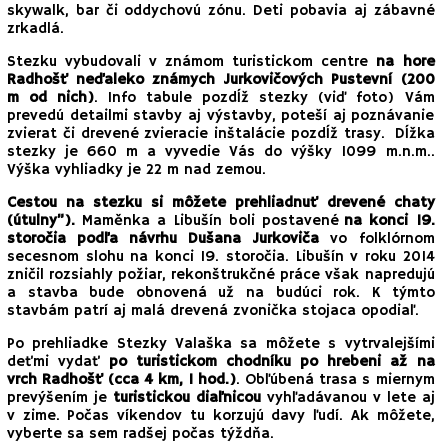
skywalk, bar či oddychovú zónu. Deti pobavia aj zábavné
zrkadlá.
Stezku vybudovali v známom turistickom centre
na hore
Radhošť neďaleko známych Jurkovičových Pustevní (200
m od nich)
. Info tabule pozdĺž stezky (viď foto) Vám
prevedú detailmi stavby aj výstavby, poteší aj poznávanie
zvierat či drevené zvieracie inštalácie pozdĺž trasy. Dĺžka
stezky je 660 m a vyvedie Vás do výšky 1099 m.n.m..
Výška vyhliadky je 22 m nad zemou.
Cestou na stezku si môžete prehliadnuť drevené chaty
(útulny”).
Maměnka a Libušín boli postavené
na konci 19.
storočia podľa návrhu Dušana Jurkoviča
vo folklórnom
secesnom slohu na konci 19. storočia. Libušín v roku 2014
zničil rozsiahly požiar, rekonštrukčné práce však napredujú
a stavba bude obnovená už na budúci rok. K týmto
stavbám patrí aj malá drevená zvonička stojaca opodiaľ.
Po prehliadke Stezky Valaška sa môžete s vytrvalejšími
deťmi vydať
po turistickom chodníku po hrebeni až na
vrch Radhošť (cca 4 km, 1 hod.)
. Obľúbená trasa s miernym
prevýšením je
turistickou diaľnicou
vyhľadávanou v lete aj
v zime. Počas víkendov tu korzujú davy ľudí. Ak môžete,
vyberte sa sem radšej počas týždňa.