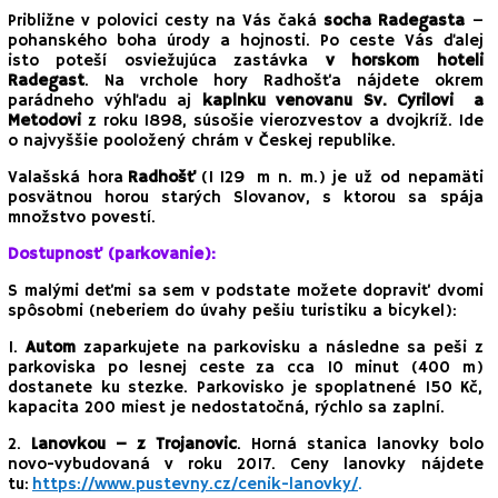
Približne v polovici cesty na Vás čaká
socha Radegasta
–
pohanského boha úrody a hojnosti. Po ceste Vás ďalej
isto poteší osviežujúca zastávka
v horskom hoteli
Radegast
. Na vrchole hory Radhošťa nájdete okrem
parádneho výhľadu aj
kaplnku venovanu Sv. Cyrilovi a
Metodovi
z roku 1898, súsošie vierozvestov a dvojkríž. Ide
o najvyššie pooložený chrám v Českej republike.
Valašská hora
Radhošť
(1 129 m n. m.) je už od nepamäti
posvätnou horou starých Slovanov, s ktorou sa spája
množstvo povestí.
Dostupnosť (parkovanie):
S malými deťmi sa sem v podstate možete dopraviť dvomi
spôsobmi (neberiem do úvahy pešiu turistiku a bicykel):
1.
Autom
zaparkujete na parkovisku a následne sa peši z
parkoviska po lesnej ceste za cca 10 minut (400 m)
dostanete ku stezke. Parkovisko je spoplatnené 150 Kč,
kapacita 200 miest je nedostatočná, rýchlo sa zaplní.
2.
Lanovkou – z Trojanovic
. Horná stanica lanovky bolo
novo-vybudovaná v roku 2017. Ceny lanovky nájdete
tu:
https://www.pustevny.cz/cenik-lanovky/
.