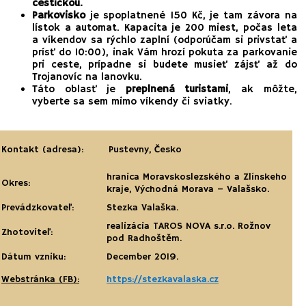
cestičkou.
Parkovisko
je spoplatnené 150 Kč, je tam závora na
lístok a automat. Kapacita je 200 miest, počas leta
a víkendov sa rýchlo zaplní (odporúčam si privstať a
prísť do 10:00), inak Vám hrozí pokuta za parkovanie
pri ceste, prípadne si budete musieť zájsť až do
Trojanovíc na lanovku.
Táto oblasť je
preplnená turistami
, ak môžte,
vyberte sa sem mimo víkendy či sviatky.
Kontakt (adresa):
Pustevny, Česko
hranica Moravskoslezského a Zlínskeho
Okres:
kraje, Východná Morava – Valašsko.
Prevádzkovateľ:
Stezka Valaška.
realizácia TAROS NOVA s.r.o. Rožnov
Zhotoviteľ:
pod Radhoštěm.
Dátum vzniku:
December 2019.
Webstránka (FB):
https://stezkavalaska.cz