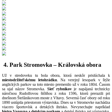
4. Park Stromovka – Královská obora
Už v stredoveku tu bola obora, ktorá neskôr prislúchala k
miestodržiteľskému letohrádku
. Na verejný lesopark v štýle
anglických parkov sa toto miesto premenilo už v roku 1804. Časom
sa ujal názov Stromovka.
Sieť rybníkov
je napájaná technicky
náročnou Rudolfovou štôlňou z roku 1596, ktorú prerazili pri
dnešnom Štefánikovom moste z Vltavy. Severná časť obory od roku
1890 ustúpila priestorom výstaviska. Dnes sa v Stromovke nachádza
viacero športovísk a detských ihrisko. Nevynechajte napríklad
bistro Vozovna s detským parkom
a detské ihrisko pri výstavisku.