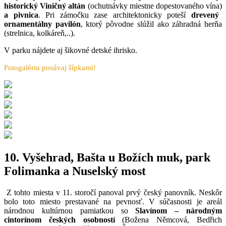
historický Viničný altán
(ochutnávky miestne dopestovaného vína)
a pivnica
. Pri zámočku zase architektonicky poteší
drevený
ornamentálny pavilón
, ktorý pôvodne slúžil ako záhradná herňa
(strelnica, kolkáreň,..).
V parku nájdete aj šikovné detské ihrisko.
Fotogalériu posúvaj šípkami!
10. Vyšehrad, Bašta u Božích muk, park
Folimanka a Nuselský most
Z tohto miesta v 11. storočí panoval prvý český panovník. Neskôr
bolo toto miesto prestavané na pevnosť. V súčasnosti je areál
národnou kultúrnou pamiatkou so
Slavínom – národným
cintorínom českých osobností
(Božena Němcová, Bedřich