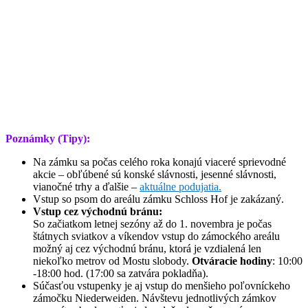
Poznámky (Tipy):
Na zámku sa počas celého roka konajú viaceré sprievodné
akcie – obľúbené sú konské slávnosti, jesenné slávnosti,
vianočné trhy a ďalšie –
aktuálne podujatia.
Vstup so psom do areálu zámku Schloss Hof je zakázaný.
Vstup cez východnú bránu:
So začiatkom letnej sezóny až do 1. novembra je počas
štátnych sviatkov a víkendov vstup do zámockého areálu
možný aj cez východnú bránu, ktorá je vzdialená len
niekoľko metrov od Mostu slobody.
Otváracie hodiny
: 10:00
-18:00 hod. (17:00 sa zatvára pokladňa).
Súčasťou vstupenky je aj vstup do menšieho poľovníckeho
zámočku Niederweiden.
Návštevu jednotlivých zámkov