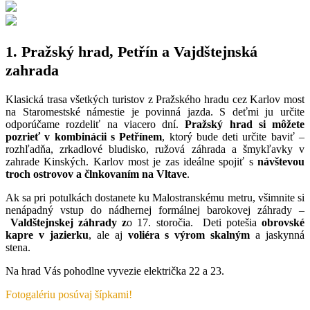
1. Pražský hrad, Petřín a Vajdštejnská
zahrada
Klasická trasa všetkých turistov z Pražského hradu cez Karlov most
na Staromestské námestie je povinná jazda. S deťmi ju určite
odporúčame rozdeliť na viacero dní.
Pražský hrad si môžete
pozrieť v kombinácii s Petřínem
, ktorý bude deti určite baviť –
rozhľadňa, zrkadlové bludisko, ružová záhrada a šmykľavky v
zahrade Kinských. Karlov most je zas ideálne spojiť s
návštevou
troch ostrovov a člnkovaním na Vltave
.
Ak sa pri potulkách dostanete ku Malostranskému metru, všimnite si
nenápadný vstup do nádhernej formálnej barokovej záhrady –
Valdštejnskej záhrady z
o 17. storočia. Deti potešia
obrovské
kapre v jazierku
, ale aj
voliéra s výrom skalným
a jaskynná
stena.
Na hrad Vás pohodlne vyvezie električka 22 a 23.
Fotogalériu posúvaj šípkami!