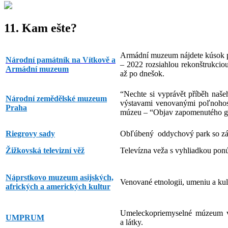
11. Kam ešte?
Armádní muzeum nájdete kúsok 
Národní památník na Vítkově a
– 2022 rozsiahlou rekonštrukci
Armádní muzeum
až po dnešok.
“Nechte si vyprávět příběh naše
Národní zemědělské muzeum
výstavami venovanými poľnohospo
Praha
múzeu – “Objav zapomenutého g
Riegrovy sady
Obľúbený oddychový park so zá
Žižkovská televizní věž
Televízna veža s vyhliadkou pon
Náprstkovo muzeum asijských,
Venované etnologii, umeniu a ku
afrických a amerických kultur
Umeleckopriemyselné múzeum v 
UMPRUM
a látky.