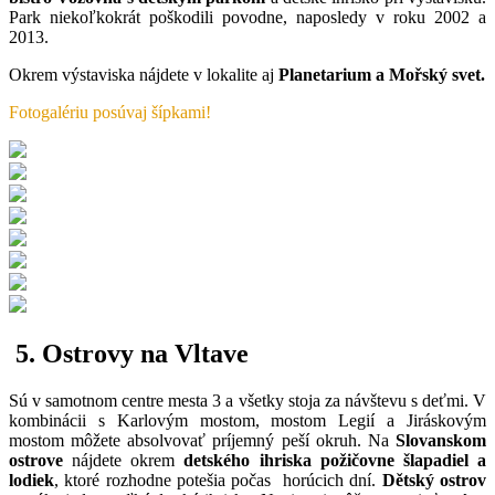
Park niekoľkokrát poškodili povodne, naposledy v roku 2002 a
2013.
Okrem výstaviska nájdete v lokalite aj
Planetarium a Mořský svet.
Fotogalériu posúvaj šípkami!
5. Ostrovy na Vltave
Sú v samotnom centre mesta 3 a všetky stoja za návštevu s deťmi. V
kombinácii s Karlovým mostom, mostom Legií a Jiráskovým
mostom môžete absolvovať príjemný peší okruh. Na
Slovanskom
ostrove
nájdete okrem
detského ihriska požičovne šlapadiel a
lodiek
, ktoré rozhodne potešia počas horúcich dní.
Dětský ostrov