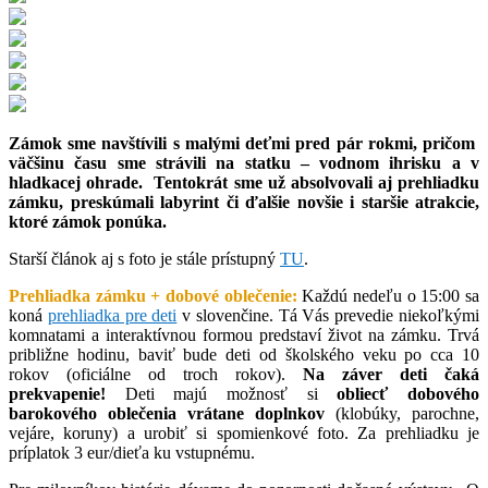
Zámok sme navštívili s malými deťmi pred pár rokmi, pričom
väčšinu času sme strávili na statku – vodnom ihrisku a v
hladkacej ohrade. Tentokrát sme už absolvovali aj prehliadku
zámku, preskúmali labyrint či ďalšie novšie i staršie atrakcie,
ktoré zámok ponúka.
Starší článok aj s foto je stále prístupný
TU
.
Prehliadka zámku + dobové oblečenie:
Každú nedeľu o 15:00 sa
koná
prehliadka pre deti
v slovenčine. Tá Vás prevedie niekoľkými
komnatami a interaktívnou formou predstaví život na zámku. Trvá
približne hodinu, baviť bude deti od školského veku po cca 10
rokov (oficiálne od troch rokov).
Na záver deti čaká
prekvapenie!
Deti majú možnosť si
obliecť dobového
barokového oblečenia vrátane doplnkov
(klobúky, parochne,
vejáre, koruny) a urobiť si spomienkové foto. Za prehliadku je
príplatok 3 eur/dieťa ku vstupnému.