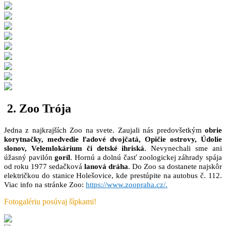
2. Zoo Trója
Jedna z najkrajších Zoo na svete. Zaujali nás predovšetkým
obrie
korytnačky, medvedie ľadové dvojčatá, Opičie ostrovy, Údolie
slonov, Velemlokárium či detské ihriská
. Nevynechali sme ani
úžasný pavilón
goríl
. Hornú a dolnú časť zoologickej záhrady spája
od roku 1977 sedačková
lanová dráha
. Do Zoo sa dostanete najskôr
električkou do stanice Holešovice, kde prestúpite na autobus č. 112.
Viac info na stránke Zoo:
https://www.zoopraha.cz/.
Fotogalériu posúvaj šípkami!