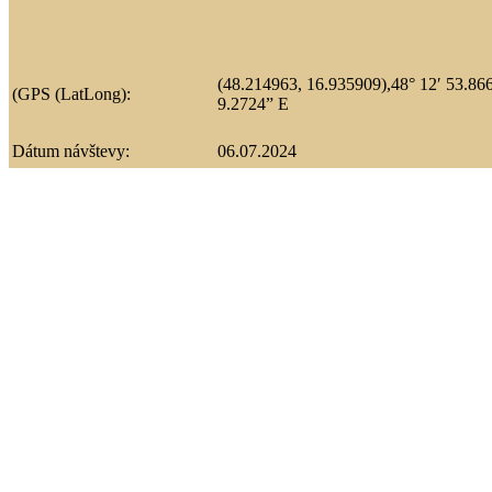
(48.214963, 16.935909),48° 12′ 53.866
(GPS (LatLong):
9.2724” E
Dátum návštevy:
06.07.2024