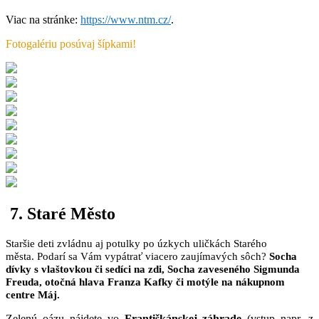
Viac na stránke:
https://www.ntm.cz/
.
Fotogalériu posúvaj šípkami!
7. Staré Město
Staršie deti zvládnu aj potulky po úzkych uličkách Starého
města. Podarí sa Vám vypátrať viacero zaujímavých sôch?
Socha
dívky s vlaštovkou či sedíci na zdi, Socha zaveseného Sigmunda
Freuda, otočná hlava Franza Kafky či motýle na nákupnom
centre Máj.
Zelenú oázu nájdete vo
Františkánskej záhrade
(vstup napr. z