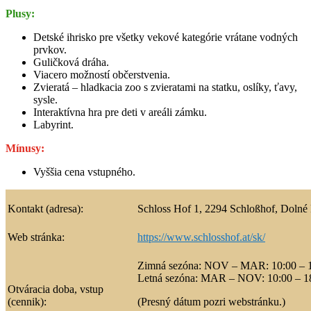
Plusy:
Detské ihrisko pre všetky vekové kategórie vrátane vodných
prvkov.
Guličková dráha.
Viacero možností občerstvenia.
Zvieratá – hladkacia zoo s zvieratami na statku, oslíky, ťavy,
sysle.
Interaktívna hra pre deti v areáli zámku.
Labyrint.
Mínusy:
Vyššia cena vstupného.
Kontakt (adresa):
Schloss Hof 1, 2294 Schloßhof, Dolné
Web stránka:
https://www.schlosshof.at/sk/
Zimná sezóna: NOV – MAR: 10:00 – 
Letná sezóna: MAR – NOV: 10:00 – 1
Otváracia doba, vstup
(cennik):
(Presný dátum pozri webstránku.)