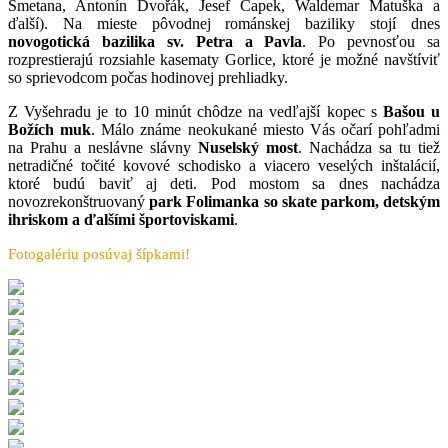
Smetana, Antonín Dvořák, Jesef Čapek, Waldemar Matuška a
ďalší). Na mieste pôvodnej románskej baziliky stojí dnes
novogotická bazilika sv. Petra a Pavla
. Po pevnosťou sa
rozprestierajú rozsiahle kasematy Gorlice, ktoré je možné navštíviť
so sprievodcom počas hodinovej prehliadky.
Z Vyšehradu je to 10 minút chôdze na vedľajší kopec s
Bašou u
Božích muk
. Málo známe neokukané miesto Vás očarí pohľadmi
na Prahu a neslávne slávny
Nuselský most
. Nachádza sa tu tiež
netradičné točité kovové schodisko a viacero veselých inštalácií,
ktoré budú baviť aj deti. Pod mostom sa dnes nachádza
novozrekonštruovaný
park Folimanka so skate parkom, detským
ihriskom a ďalšími športoviskami
.
Fotogalériu posúvaj šípkami!