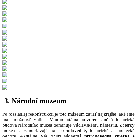
3. Národní muzeum
Po rozsiahlej rekonštrukcii je toto múzeum zatiaľ najkrajšie, aké sme
mali možnosť vidieť. Monumentálna novorenesančná historická
budova Národního muzea dominuje Václavskému námestiu. Zbierky
muzea sa zameriavajú na prírodovedné, historické a umelecké
odbory. Aktuálne Vás ohúri nádherná
prírodovedná zbierka s