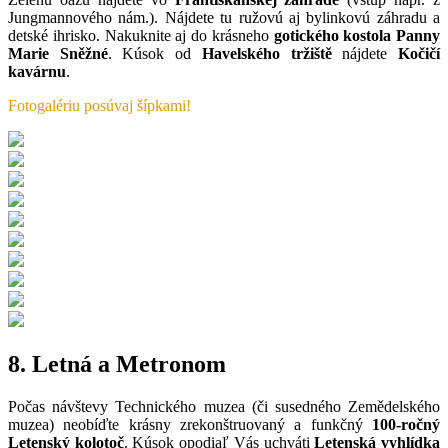
Jungmannového nám.). Nájdete tu ružovú aj bylinkovú záhradu a
detské ihrisko. Nakuknite aj do krásneho
gotického kostola Panny
Marie Sněžné
. Kúsok od
Havelského tržiště
nájdete
Kočičí
kavárnu
.
Fotogalériu posúvaj šípkami!
8. Letná a Metronom
Počas návštevy Technického muzea (či susedného Zemědelského
muzea) neobíďte krásny zrekonštruovaný a funkčný
100-ročný
Letenský kolotoč
. Kúsok opodiaľ Vás uchváti
Letenská vyhlídka