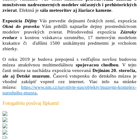
množstvom nadrozmerných modelov súčasných i prehistorických
zvierat
. Efektná je
sála meteoritov aj žiariace kamene
.
Expozícia
Dějiny
Vás prevedie dejinami českých zemí, expozícia
Okná do praveku
Vám priblíži najstaršie dejiny prostredníctvom
modelov pravekých zvierat. Prírodovedná expozícia
Zázraky
evoluce
s kostrou vráskavca ozrutného, 17 metrovým modelom
krakatice či ďalšími 1500 unikátnymi predmetmi je vrcholom
zbierky.
O roku 2019 je budova prepojená s vedľajšou novšou budovou
múzea atraktívnou multimediálnou
spojovacou chodbou
. V tejto
časti múzea sa nachádza expozícia venovaná
Dejinám 20. storočia,
ale aj Detské muzeum
. Časovú vstupenku do detského múzea je
vhodné zakúpiť vopred cez internet. Viac info na stránke
múzea:
https://www.nm.cz/navstivte-nas/objekty/muzejni-komplex-
narodniho-muzea.
Fotogalériu posúvaj šípkami!