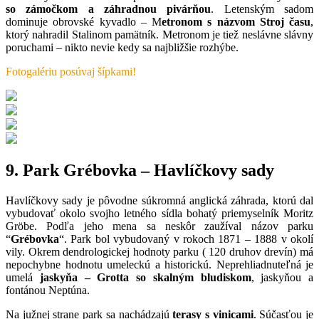
so zámočkom a záhradnou pivárňou
. Letenským sadom
dominuje obrovské kyvadlo – M
etronom s názvom Stroj času
,
ktorý nahradil Stalinom pamätník. Metronom je tiež neslávne slávny
poruchami – nikto nevie kedy sa najbližšie rozhýbe.
Fotogalériu posúvaj šípkami!
9. Park Grébovka – Havlíčkovy sady
Havlíčkovy sady je pôvodne súkromná anglická záhrada, ktorú dal
vybudovať okolo svojho letného sídla bohatý priemyselník Moritz
Gröbe. Podľa jeho mena sa neskôr zaužíval názov parku
“
Grébovka
“. Park bol vybudovaný v rokoch 1871 – 1888 v okolí
vily. Okrem dendrologickej hodnoty parku ( 120 druhov drevín) má
nepochybne hodnotu umeleckú a historickú. Neprehliadnuteľná je
umelá
jaskyňa – Grotta so skalným bludiskom
, jaskyňou a
fontánou Neptúna.
Na južnej strane park sa nachádzajú
terasy s vinicami
. Súčasťou je