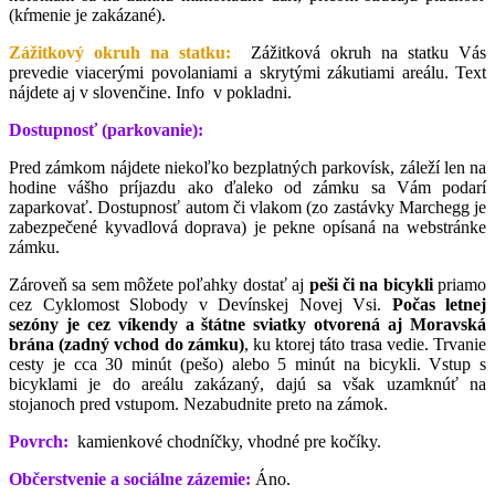
(kŕmenie je zakázané).
Zážitkový okruh na statku:
Zážitková okruh na statku Vás
prevedie viacerými povolaniami a skrytými zákutiami areálu. Text
nájdete aj v slovenčine. Info v pokladni.
Dostupnosť (parkovanie):
Pred zámkom nájdete niekoľko bezplatných parkovísk, záleží len na
hodine vášho príjazdu ako ďaleko od zámku sa Vám podarí
zaparkovať. Dostupnosť autom či vlakom (zo zastávky Marchegg je
zabezpečené kyvadlová doprava) je pekne opísaná na webstránke
zámku.
Zároveň sa sem môžete poľahky dostať aj
peši či na bicykli
priamo
cez Cyklomost Slobody v Devínskej Novej Vsi.
Počas letnej
sezóny je cez víkendy a štátne sviatky otvorená aj Moravská
brána (zadný vchod do zámku)
, ku ktorej táto trasa vedie. Trvanie
cesty je cca 30 minút (pešo) alebo 5 minút na bicykli. Vstup s
bicyklami je do areálu zakázaný, dajú sa však uzamknúť na
stojanoch pred vstupom. Nezabudnite preto na zámok.
Povrch:
kamienkové chodníčky, vhodné pre kočíky.
Občerstvenie a sociálne zázemie:
Áno.