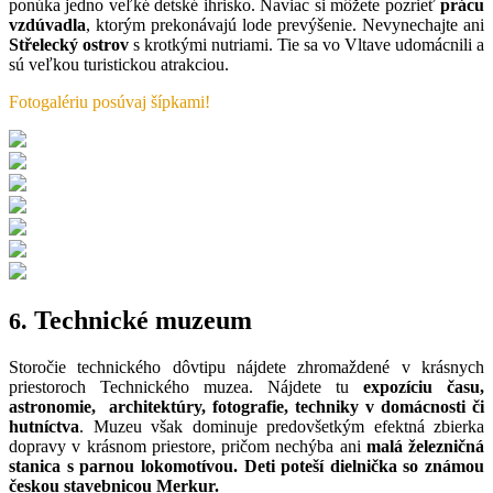
ponúka jedno veľké detské ihrisko. Naviac si môžete pozrieť
prácu
vzdúvadla
, ktorým prekonávajú lode prevýšenie. Nevynechajte ani
Střelecký ostrov
s krotkými nutriami. Tie sa vo Vltave udomácnili a
sú veľkou turistickou atrakciou.
Fotogalériu posúvaj šípkami!
Technické muzeum
6.
Storočie technického dôvtipu nájdete zhromaždené v krásnych
priestoroch Technického muzea. Nájdete tu
expozíciu času,
astronomie, architektúry, fotografie, techniky v domácnosti či
hutníctva
. Muzeu však dominuje predovšetkým efektná zbierka
dopravy v krásnom priestore, pričom nechýba ani
malá železničná
stanica s parnou lokomotívou. Deti poteší dielnička so známou
českou stavebnicou Merkur.