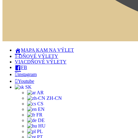
MAPA KAM NA VÝLET
1-DŇOVÉ VÝLETY
VIACDŇOVÉ VÝLETY
FB
instagram
Youtube
SK
AR
ZH-CN
CS
EN
FR
DE
HU
PL
PT