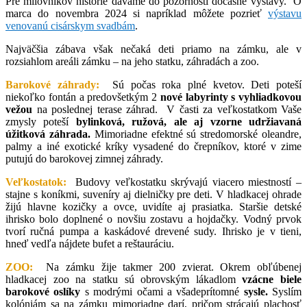
Pre milovníkov histórie dávame do pozornosti dočasné výstavy. O
marca do novembra 2024 si napríklad môžete pozrieť
výstavu
venovanú cisárskym svadbám
.
Najväčšia zábava však nečaká deti priamo na zámku, ale v
rozsiahlom areáli zámku – na jeho statku, záhradách a zoo.
Barokové záhrady:
Sú počas roka plné kvetov. Deti poteší
niekoľko fontán a predovšetkým 2
nové labyrinty s vyhliadkovou
vežou
na poslednej terase záhrad.
V časti za veľkostatkom Vaše
zmysly poteší
bylinková, ružová, ale aj vzorne udržiavaná
úžitková záhrada.
Mimoriadne efektné sú stredomorské oleandre,
palmy a iné exotické kríky vysadené do črepníkov, ktoré v zime
putujú do barokovej zimnej záhrady.
Veľkostatok:
Budovy veľkostatku skrývajú viacero miestností –
stajne s koníkmi, suveníry aj dielničky pre deti. V hladkacej ohrade
žijú hlavne kozičky a ovce, uvidíte aj prasiatka. Staršie detské
ihrisko bolo doplnené o novšiu zostavu a hojdačky. Vodný prvok
tvorí ručná pumpa a kaskádové drevené sudy. Ihrisko je v tieni,
hneď vedľa nájdete bufet a reštauráciu.
ZOO:
Na zámku žije takmer 200 zvierat. Okrem obľúbenej
hladkacej zoo na statku sú obrovským lákadlom
vzácne biele
barokové oslíky
s modrými očami a všadeprítomné
sysle.
Syslím
kolóniám sa na zámku mimoriadne darí, pričom strácajú plachosť