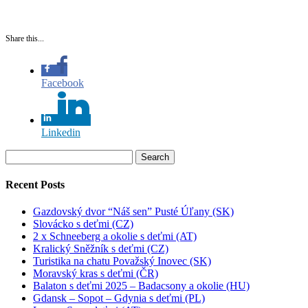
Share this...
Facebook
Linkedin
Search
for:
Recent Posts
Gazdovský dvor “Náš sen” Pusté Úľany (SK)
Slovácko s deťmi (CZ)
2 x Schneeberg a okolie s deťmi (AT)
Kralický Sněžník s deťmi (CZ)
Turistika na chatu Považský Inovec (SK)
Moravský kras s deťmi (ČR)
Balaton s deťmi 2025 – Badacsony a okolie (HU)
Gdansk – Sopot – Gdynia s deťmi (PL)