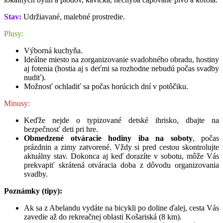
Stav:
Udržiavané, malebné prostredie.
Plusy:
Výborná kuchyňa.
Ideálne miesto na zorganizovanie svadobného obradu, hostiny
aj fotenia (hostia aj s deťmi sa rozhodne nebudú počas svadby
nudiť).
Možnosť ochladiť sa počas horúcich dní v potôčiku.
Minusy:
Keďže nejde o typizované detské ihrisko, dbajte na
bezpečnosť deti pri hre.
Obmedzené otváracie hodiny iba na soboty
, počas
prázdnin a zimy zatvorené. Vždy si pred cestou skontrolujte
aktuálny stav. Dokonca aj keď dorazíte v sobotu, môže Vás
prekvapiť skrátená otváracia doba z dôvodu organizovania
svadby.
Poznámky (tipy):
Ak sa z Abelandu vydáte na bicykli po doline ďalej, cesta Vás
zavedie až do rekreačnej oblasti Košariská (8 km).