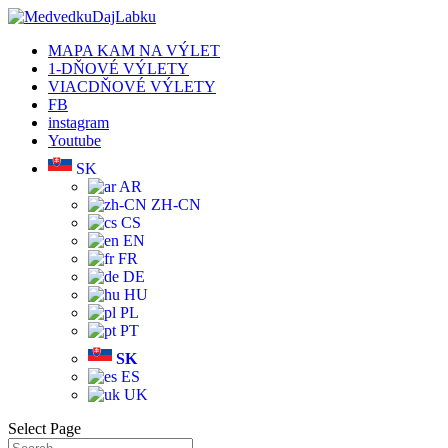
MAPA KAM NA VÝLET
1-DŇOVÉ VÝLETY
VIACDŇOVÉ VÝLETY
FB
instagram
Youtube
SK
AR
ZH-CN
CS
EN
FR
DE
HU
PL
PT
SK
ES
UK
Select Page