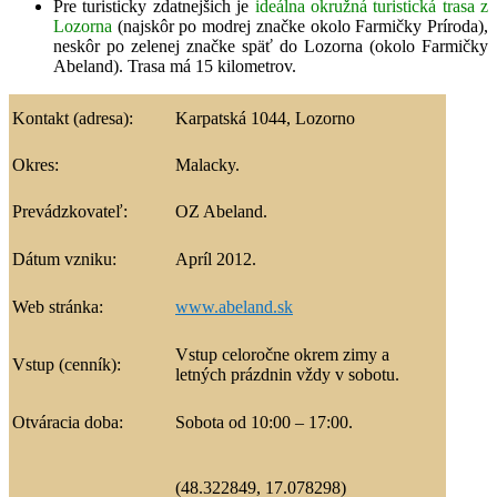
Pre turisticky zdatnejšich je
ideálna okružná turistická trasa z
Lozorna
(najskôr po modrej značke okolo Farmičky Príroda),
neskôr po zelenej značke späť do Lozorna (okolo Farmičky
Abeland). Trasa má 15 kilometrov.
Kontakt (adresa):
Karpatská 1044, Lozorno
Okres:
Malacky.
Prevádzkovateľ:
OZ Abeland.
Dátum vzniku:
Apríl 2012.
Web stránka:
www.abeland.sk
Vstup celoročne okrem zimy a
Vstup (cenník):
letných prázdnin vždy v sobotu.
Otváracia doba:
Sobota od 10:00 – 17:00.
(48.322849, 17.078298)