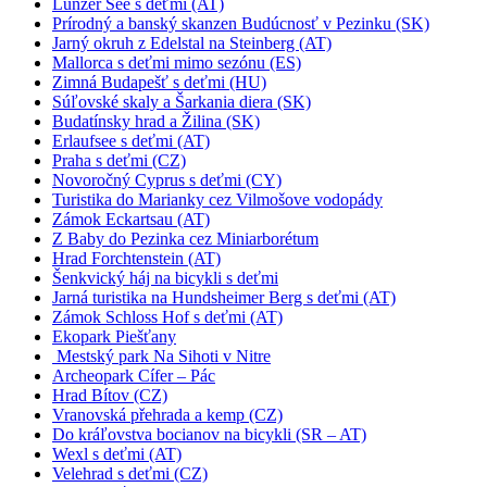
Lunzer See s deťmi (AT)
Prírodný a banský skanzen Budúcnosť v Pezinku (SK)
Jarný okruh z Edelstal na Steinberg (AT)
Mallorca s deťmi mimo sezónu (ES)
Zimná Budapešť s deťmi (HU)
Súľovské skaly a Šarkania diera (SK)
Budatínsky hrad a Žilina (SK)
Erlaufsee s deťmi (AT)
Praha s deťmi (CZ)
Novoročný Cyprus s deťmi (CY)
Turistika do Marianky cez Vilmošove vodopády
Zámok Eckartsau (AT)
Z Baby do Pezinka cez Miniarborétum
Hrad Forchtenstein (AT)
Šenkvický háj na bicykli s deťmi
Jarná turistika na Hundsheimer Berg s deťmi (AT)
Zámok Schloss Hof s deťmi (AT)
Ekopark Piešťany
Mestský park Na Sihoti v Nitre
Archeopark Cífer – Pác
Hrad Bítov (CZ)
Vranovská přehrada a kemp (CZ)
Do kráľovstva bocianov na bicykli (SR – AT)
Wexl s deťmi (AT)
Velehrad s deťmi (CZ)