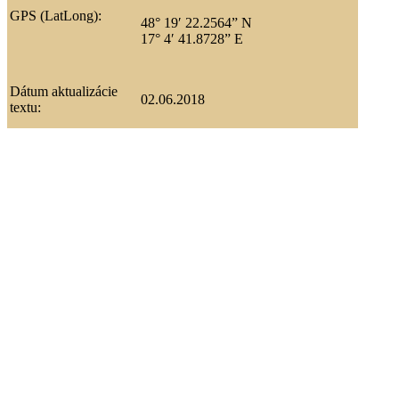
GPS (LatLong):
48° 19′ 22.2564” N
17° 4′ 41.8728” E
Dátum aktualizácie
02.06.2018
textu: