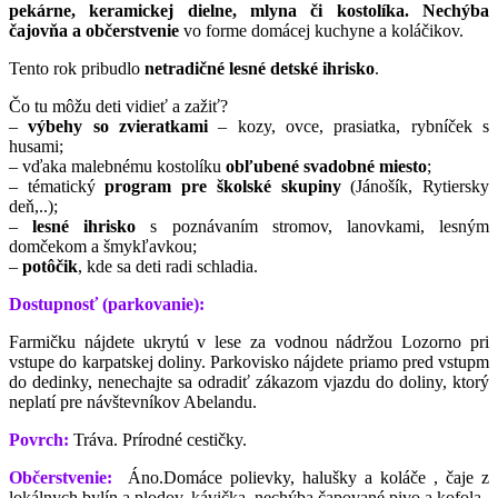
pekárne, keramickej dielne, mlyna či kostolíka. Nechýba
čajovňa a občerstvenie
vo forme domácej kuchyne a koláčikov.
Tento rok pribudlo
netradičné lesné detské ihrisko
.
Čo tu môžu deti vidieť a zažiť?
–
výbehy so zvieratkami
– kozy, ovce, prasiatka, rybníček s
husami;
– vďaka malebnému kostolíku
obľubené svadobné miesto
;
– tématický
program pre školské skupiny
(Jánošík, Rytiersky
deň,..);
–
lesné ihrisko
s poznávaním stromov, lanovkami, lesným
domčekom a šmykľavkou;
–
potôčik
, kde sa deti radi schladia.
Dostupnosť (parkovanie):
Farmičku nájdete ukrytú v lese za vodnou nádržou Lozorno pri
vstupe do karpatskej doliny. Parkovisko nájdete priamo pred vstupm
do dedinky, nenechajte sa odradiť zákazom vjazdu do doliny, ktorý
neplatí pre návštevníkov Abelandu.
Povrch:
Tráva. Prírodné cestičky.
Občerstvenie:
Áno.Domáce polievky, halušky a koláče , čaje z
lokálnych bylín a plodov, kávička, nechýba čapované pivo a kofola.