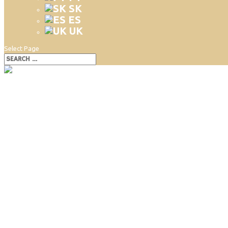
SK
ES
UK
Select Page
Moravský kras s deťmi (ČR)
Moravský kras s deťmi (ČR)
Jedovnice sú malé mestečko (městys) v srdci Moravského k
Jedinečná krasová príroda Moravského krasu.
Bikepark vhodný aj pre deti a začiatočníkov či cyklotr
Rozsiahly rybník a kemp.
Jedovnice sme navštívili už v roku 2018 s najmenšími deťmi, následn