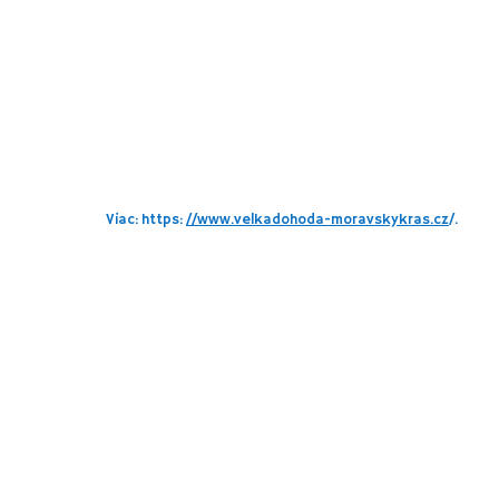
hoda
ameňolomu! Okrem centrálneho lanového parku sú súčasťou ar
novej lanovke naprieč celým kameňolomom. Nechýba aj malé ob
razíte na
komín vápennej pece
. Pec postavila v roku 1928 spoločnosť s
e.
d i na bicykli.
Viac: https:
//www.velkadohoda-moravskykras.cz
/.