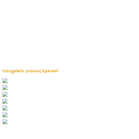
4. Lezecký a lanový park Velká Do
Aký úžasný a jedinečný nápad na revitalizáciu bývalého k
jaskyňa. Najodvážnejší si môžu prevetrať hlavu na adrenalí
Čaká Vás tu prekvapivo i kus histórie. Pri vstupe do kameňolomu na
tej dobe išlo o najväčšiu a najmodernejšiu vápenku v Moravskom kras
Areál nájdete len 8 km od Jedovnice a dostať sa sem môžete napríkla
Fotogalériu posúvaj šípkami!
5. Hrad Holštejn