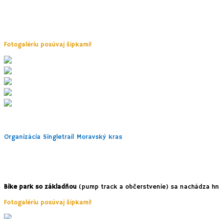
Nenáročný cyklookruh okolo Jedovnických rybníkov má
5 kilometrov
.
jazdu. Nevynechajte hrabovú alej, aj efektnú trasu medzi dvomi menší
časti Riviéra odbočte do pešej zóny ku brehom rybníka. Tu nájdete ď
Fotogalériu posúvaj šípkami!
2. Bike park – Singletrail Moravský kras
Organizácia Singletrail Moravský kras
okrem Jedovnice spravuje aj 
začiatočníkov sú vhodné modré trasy. Červené trasy zahŕňajú nároč
bezpečnosť – ochranu kolien, chrbta a samozrejme prilbu.
Za využívanie trás nezabudnite zaplatiť “trailovné” v základni či onli
Bike park so základňou
(pump track a občerstvenie) sa nachádza hn
Fotogalériu posúvaj šípkami!