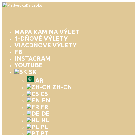
MAPA KAM NA VÝLET
1-DŇOVÉ VÝLETY
VIACDŇOVÉ VÝLETY
FB
INSTAGRAM
YOUTUBE
SK
AR
ZH-CN
CS
EN
FR
DE
HU
PL
PT