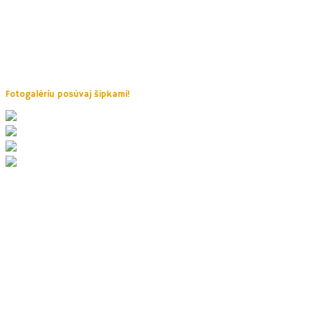
Návštevu lanového parku Velká Dohoda je ideálne spojiť s
prechádzkou za cca 10 minút z centra obce.
Na mohutnej skale sa nachádzajú zbytky hradu. Pod hradom
Fotogalériu posúvaj šípkami!
6. Jeskyně Výpustek
Jedinečnosť tejto jaskyne spočíva v jej nevšednej histórií. Návštevu
aj kočík.
Časť expozície je venovaná obdobiu praveku, kedy ju obývali medv
jaskynného medveďa a kompletnú kostru jaskynného leva dnes nájde
Počas obdobia 2. sv. vojny tu mali Nemci zriadenú
podzemnú továreň 