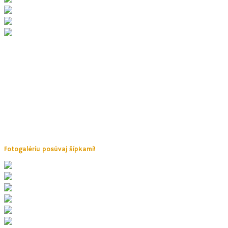
3. Rudické propadáni, skalné jask
Vody Jedovnického potoka sa na tomto mieste prepadajú 
území ČR. Neďaleko stoja za preskúmanie s deťmi
skalné ja
praveku, pred 17 tis. rokmi, tu žili lovci sobov.
K Rudickému propadání vedie priamo od rybníka Olšovec (pri reštaur
trasu od obce Rudice, kde si zároveň môžete prizrieť
veterný mlyn
. 
Fotogalériu posúvaj šípkami!