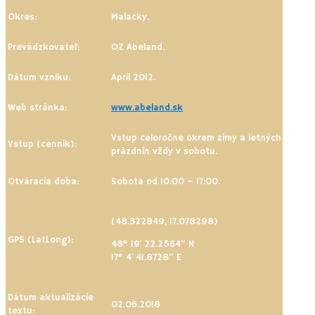
Okres:
Malacky.
Prevádzkovateľ:
OZ Abeland.
Dátum vzniku:
Apríl 2012.
Web stránka:
www.abeland.sk
Vstup celoročne okrem zimy a letných
Vstup (cenník):
prázdnin vždy v sobotu.
Otváracia doba:
Sobota od 10:00 – 17:00.
(48.322849, 17.078298)
GPS (LatLong):
48° 19′ 22.2564” N
17° 4′ 41.8728” E
Dátum aktualizácie
02.06.2018
textu: