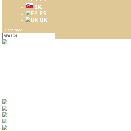
SK
ES
UK
Select Page
Abeland – Gazdovská dedinka
Abeland – Gazdovská dedinka