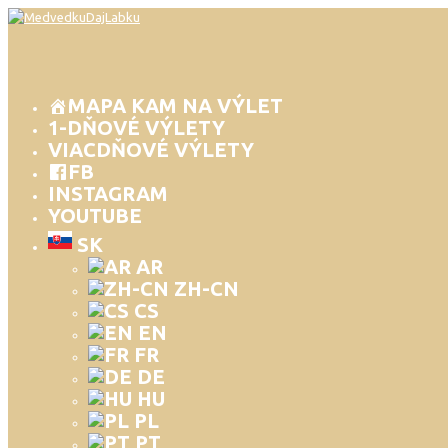
MAPA KAM NA VÝLET
1-DŇOVÉ VÝLETY
VIACDŇOVÉ VÝLETY
FB
INSTAGRAM
YOUTUBE
SK
AR
ZH-CN
CS
EN
FR
DE
HU
PL
PT