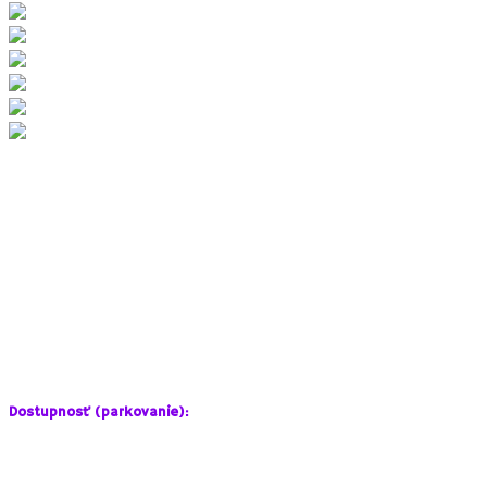
Abeland je gazdovstvo mnohopočetnej rodiny Abelovcov, ktorá si tu u
Dnes tu už nájdete neveľkú osadu pozostávajúcu napr. z
funkčnej pe
Tento rok pribudlo
netradičné lesné detské ihrisko
.
Čo tu môžu deti vidieť a zažiť?
–
výbehy so zvieratkami
– kozy, ovce, prasiatka, rybníček s husami;
– vďaka malebnému kostolíku
obľubené svadobné miesto
;
– tématický
program pre školské skupiny
(Jánošík, Rytiersky deň,..);
–
lesné ihrisko
s poznávaním stromov, lanovkami, lesným domčekom 
–
potôčik
, kde sa deti radi schladia.
Dostupnosť (parkovanie):
Farmičku nájdete ukrytú v lese za vodnou nádržou Lozorno pri vstup
pre návštevníkov Abelandu.