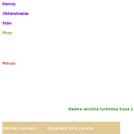
Povrch:
Tráva. Prírodné cestičky.
Občerstvenie:
Áno.Domáce polievky, halušky a koláče , čaje z lokálny
Stav:
Udržiavané, malebné prostredie.
Plusy:
Výborná kuchyňa.
Ideálne miesto na zorganizovanie svadobného obradu, hostiny 
Možnosť ochladiť sa počas horúcich dní v potôčiku.
Minusy:
Keďže nejde o typizované detské ihrisko, dbajte na bezpečnosť 
Obmedzené otváracie hodiny iba na soboty
, počas prázdnin a
doba z dôvodu organizovania svadby.
Poznámky (tipy):
Ak sa z Abelandu vydáte na bicykli po doline ďalej, cesta Vás 
Pre turisticky zdatnejšich je
ideálna okružná turistická trasa z
15 kilometrov.
Kontakt (adresa):
Karpatská 1044, Lozorno