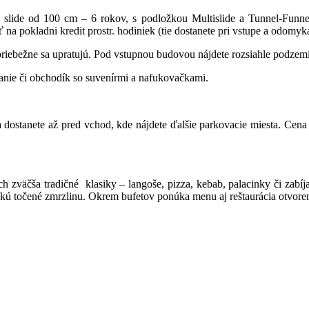
slide od 100 cm – 6 rokov, s podložkou Multislide a Tunnel-Funn
na pokladni kredit prostr. hodiniek (tie dostanete pri vstupe a odomyk
riebežne sa upratujú. Pod vstupnou budovou nájdete rozsiahle podzemi
ovanie či obchodík so suvenírmi a nafukovačkami.
 dostanete až pred vchod, kde nájdete ďalšie parkovacie miesta. Cen
h zväčša tradičné klasiky – langoše, pizza, kebab, palacinky či zabíja
eskú točené zmrzlinu. Okrem bufetov ponúka menu aj reštaurácia otvore