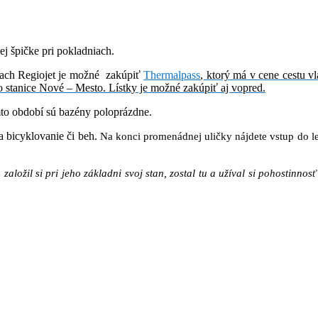
ej špičke pri pokladniach.
iach Regiojet je možné zakúpiť
Thermalpass
, ktorý má v cene cestu v
zo stanice Nové – Mesto. Lístky je možné zakúpiť aj vopred.
to období sú bazény poloprázdne.
 bicyklovanie či beh.
Na konci promenádnej uličky nájdete vstup do l
založil si pri jeho základni svoj stan, zostal tu a užíval si pohostinno