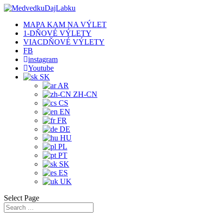
MAPA KAM NA VÝLET
1-DŇOVÉ VÝLETY
VIACDŇOVÉ VÝLETY
FB
instagram
Youtube
SK
AR
ZH-CN
CS
EN
FR
DE
HU
PL
PT
SK
ES
UK
Select Page