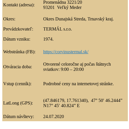
Promenádna 3221/20
Kontakt (adresa):
93201 Veľký Meder
Okres:
Okres Dunajská Streda, Trnavský kraj.
Prevádzkovateľ:
TERMÁL s.r.o.
Dátum vzniku:
1974.
Webstránka (FB):
https://corvinustermal.sk/
Otvorené celoročne aj počas štátnych
Otváracia doba:
sviatkov: 9:00 – 20:00
Vstup (cenník):
Podrobné ceny na internetovej stránke.
(47.846179, 17.761340),
47° 50′ 46.2444”
LatLong (GPS):
N
17° 45′ 40.824” E
Dátum návštevy:
24.07.2020