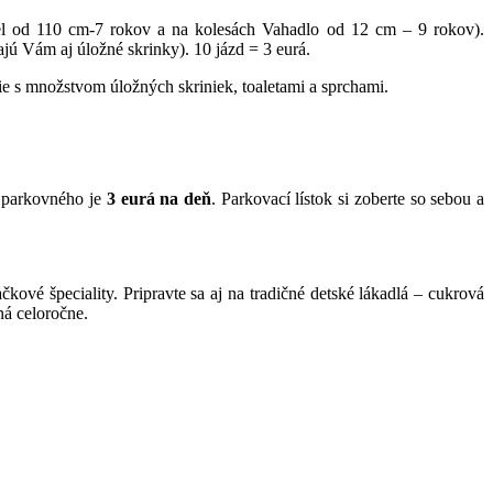
el od 110 cm-7 rokov a na kolesách Vahadlo od 12 cm – 9 rokov).
ajú Vám aj úložné skrinky). 10 jázd = 3 eurá.
e s množstvom úložných skriniek, toaletami a sprchami.
a parkovného je
3 eurá na deň
. Parkovací lístok si zoberte so sebou a
čkové špeciality. Pripravte sa aj na tradičné detské lákadlá – cukrová
ná celoročne.