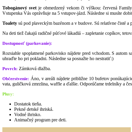
Tobogánový svet
je obmedzený vekom či výškou: červená Family 
Vstupenka Vás oprávňuje na 5 vstupov-jázd. Následne si musíte dobiť 
Toalety
sú pod plaveckým bazénom a v budove. Sú relatívne čisté a p
Na deti tiež čakajú radičné púťové lákadlá – zapletanie copíkov, tet
Dostupnosť (parkovanie):
Rozsiahle spoplatnené parkovisko nájdete pred vchodom. S autom sa
uhraďte ho pri pokladni. Následne sa posnažte ho nestratiť:)
Zámková dlažba.
Povrch:
Áno, v areáli nájdete približne 10 bufetov ponúkajúcic
Občerstvenie:
vata, guličková zmrzlina, waffle a ďalšie. Odporúčame trdelníky a č
Pl
u
s
y:
Dostatok tieňa.
Pekné detské ihriská.
Vodné ihrisko.
Animačný program pre deti.