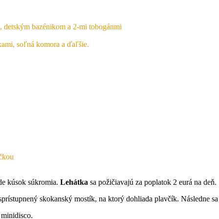
, detským bazénikom a 2-mi tobogánmi
kami, soľná komora a ďaľšie.
ičkou
jde kúsok súkromia.
Lehátka
sa požičiavajú za poplatok 2 eurá na deň.
 sprístupnený skokanský mostík, na ktorý dohliada plavčík. Následne sa
 minidisco.