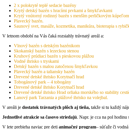
2 x polokryté teplé sedacie bazény
Krytý detský bazén s hracími prvkami a šmykľavkami
Krytý vnútorný rodinný bazén s menším perličkovým kúpeľom
Plavecký bazén.
Saunový svet, masáže, kozmetika, manikúra, bioterapia s rybič
V letnom období na Vás čaká rozsiahly trávnatý areál a:
Vlnový bazén s detským bazénikom
Skokanský bazén s lezeckou stenou
Kruhový prúdiaci bazén s pieskovou plážou
Vodné ihrisko s tryskami
Detský bazén s malou zatočenou šmykľavkou
Plavecký bazén a taliansky bazén
Drevené detské ihrisko Korytnačí hrad
Tobogánový park – 4 tobogány
Drevené detské ihrisko Korytnačí hrad
Drevené detské ihrisko Hrad orliaka morského so stability cest
Lanový park Tarzania a plážové ihrisko na volejbal.
V areáli je
dostatok trávnatých plôch aj tieňa,
takže si tu každý ná
Jednotlivé atrakcie sa časovo striedajú
. Napr. je cca na pol hodinu
V lete prebieha naviac pre deti
animačný program
– súťaže či vodná