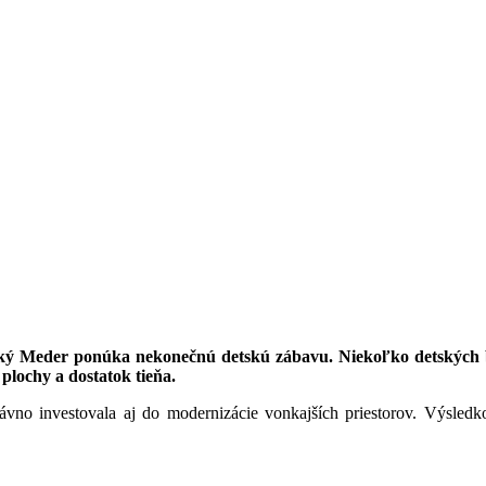
ký Meder ponúka nekonečnú detskú zábavu. Niekoľko detských baz
 plochy a dostatok tieňa.
vno investovala aj do modernizácie vonkajších priestorov. Výsledko