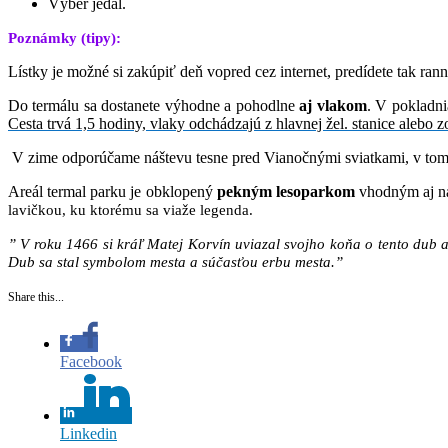
Výber jedál.
Poznámky (tipy):
Lístky je možné si zakúpiť deň vopred cez internet, predídete tak rann
Do termálu sa dostanete výhodne a pohodlne
aj vlakom
. V pokladn
Cesta trvá 1,5 hodiny, vlaky odchádzajú z hlavnej žel. stanice alebo 
V zime odporúčame náštevu tesne pred Vianočnými sviatkami, v tom
Areál termal parku je obklopený
pekným lesoparkom
vhodným aj na
lavičkou, ku ktorému sa viaže legenda.
” V roku 1466 si kráľ Matej Korvín uviazal svojho koňa o tento dub a 
Dub sa stal symbolom mesta a súčasťou erbu mesta.”
Share this...
Facebook
Linkedin