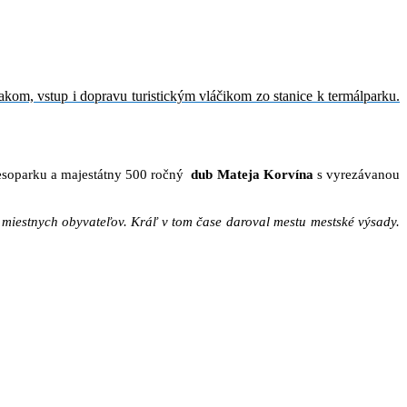
lakom, vstup i dopravu turistickým vláčikom zo stanice k termálparku.
esoparku a majestátny 500 ročný
dub Mateja Korvína
s vyrezávanou
sť miestnych obyvateľov. Kráľ v tom čase daroval mestu mestské výsady.