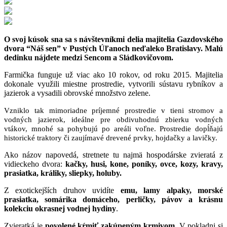
O svoj kúsok sna sa s návštevníkmi delia majitelia Gazdovského
dvora “Náš sen” v Pustých Úľanoch neďaleko Bratislavy. Malú
dedinku nájdete medzi Sencom a Sládkovičovom.
Farmička funguje už viac ako 10 rokov, od roku 2015. Majitelia
dokonale využili miestne prostredie, vytvorili sústavu rybníkov a
jazierok a vysadili obrovské množstvo zelene.
Vzniklo tak mimoriadne príjemné prostredie v tieni stromov a
vodných jazierok, ideálne pre obdivuhodnú zbierku vodných
vtákov, mnohé sa pohybujú po areáli voľne. Prostredie dopĺňajú
historické traktory či zaujímavé drevené prvky, hojdačky a lavičky.
Ako názov napovedá, stretnete tu najmä hospodárske zvieratá z
vidieckeho dvora
:
kačky, husi, kone, poníky, ovce, kozy, kravy,
prasiatka, králiky, sliepky, holuby.
Z exotickejších druhov uvidíte
emu, lamy alpaky, morské
prasiatka, somárika domáceho, perličky, pávov a krásnu
kolekciu okrasnej vodnej hydiny
.
Zvieratká je
povolené kŕmiť zakúpeným krmivom.
V pokladni si