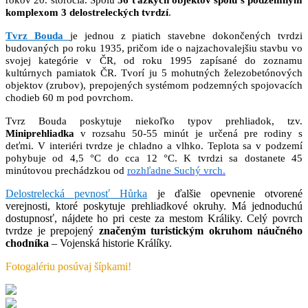
rokov 20. storočia. Spolu
56 ťažkých objektov spolu s podzemným
komplexom 3 delostreleckých tvrdzí
.
Tvrz Bouda
je jednou z piatich stavebne dokončených tvrdzi
budovaných po roku 1935, pričom ide o najzachovalejšiu stavbu vo
svojej kategórie v ČR, od roku 1995 zapísané do zoznamu
kultúrnych pamiatok ČR. Tvorí ju 5 mohutných železobetónových
objektov (zrubov), prepojených systémom podzemných spojovacích
chodieb 60 m pod povrchom.
Tvrz Bouda poskytuje niekoľko typov prehliadok, tzv.
Miniprehliadka
v rozsahu 50-55 minút je určená pre rodiny s
deťmi. V interiéri tvrdze je chladno a vlhko. Teplota sa v podzemí
pohybuje od 4,5 °C do cca 12 °C. K tvrdzi sa dostanete 45
minútovou prechádzkou od
rozhľadne Suchý vrch.
Delostrelecká pevnosť Hůrka
je ďalšie opevnenie otvorené
verejnosti, ktoré poskytuje prehliadkové okruhy. Má jednoduchú
dostupnosť, nájdete ho pri ceste za mestom Králiky. Celý povrch
tvrdze je prepojený
značeným turistickým okruhom náučného
chodníka
– Vojenská historie Králíky.
Fotogalériu posúvaj šípkami!