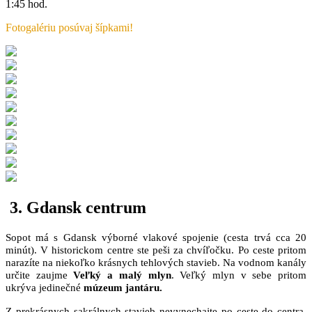
1:45 hod.
Fotogalériu posúvaj šípkami!
3. Gdansk centrum
Sopot má s Gdansk výborné vlakové spojenie (cesta trvá cca 20
minút). V historickom centre ste peši za chvíľočku. Po ceste pritom
narazíte na niekoľko krásnych tehlových stavieb. Na vodnom kanály
určite zaujme
Veľký a malý mlyn
. Veľký mlyn v sebe pritom
ukrýva jedinečné
múzeum jantáru.
Z prekrásnych sakrálnych stavieb nevynechajte po ceste do centra