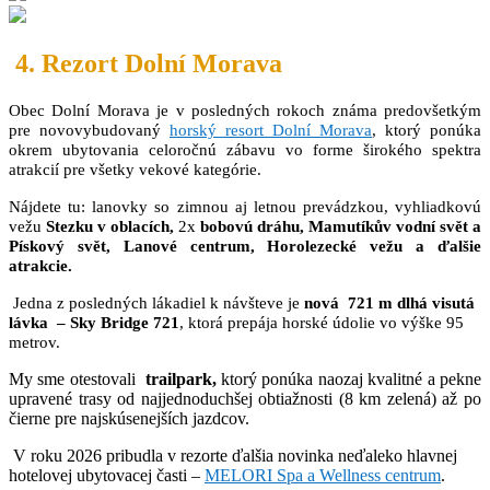
4. Rezort Dolní Morava
Obec Dolní Morava je v posledných rokoch známa predovšetkým
pre novovybudovaný
horský resort Dolní Morava
, ktorý ponúka
okrem ubytovania celoročnú zábavu vo forme širokého spektra
atrakcií pre všetky vekové kategórie.
Nájdete tu: lanovky so zimnou aj letnou prevádzkou, vyhliadkovú
vežu
Stezku v oblacích,
2x
bobovú dráhu,
Mamutíkův vodní svět a
Pískový svět, Lanové centrum, Horolezecké vežu a ďalšie
atrakcie.
Jedna z posledných lákadiel k návšteve je
nová 721 m dlhá visutá
lávka – Sky Bridge 721
, ktorá prepája horské údolie vo výške 95
metrov.
My sme otestovali
trailpark,
ktorý ponúka naozaj kvalitné a pekne
upravené trasy od najjednoduchšej obtiažnosti (8 km zelená) až po
čierne pre najskúsenejších jazdcov.
V roku 2026 pribudla v rezorte ďalšia novinka neďaleko hlavnej
hotelovej ubytovacej časti –
MELORI Spa a Wellness centrum
.