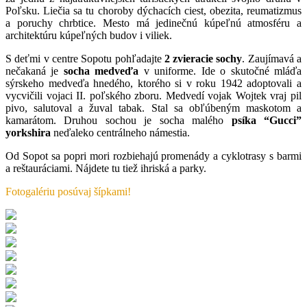
Poľsku. Liečia sa tu choroby dýchacích ciest, obezita, reumatizmus
a poruchy chrbtice. Mesto má jedinečnú kúpeľnú atmosféru a
architektúru kúpeľných budov i viliek.
S deťmi v centre Sopotu pohľadajte
2 zvieracie sochy
. Zaujímavá a
nečakaná je
socha medveďa
v uniforme. Ide o skutočné mláďa
sýrskeho medveďa hnedého, ktorého si v roku 1942 adoptovali a
vycvičili vojaci II. poľského zboru. Medvedí vojak Wojtek vraj pil
pivo, salutoval a žuval tabak. Stal sa obľúbeným maskotom a
kamarátom. Druhou sochou je socha malého
psíka “Gucci”
yorkshira
neďaleko centrálneho námestia.
Od Sopot sa popri mori rozbiehajú promenády a cyklotrasy s barmi
a reštauráciami. Nájdete tu tiež ihriská a parky.
Fotogalériu posúvaj šípkami!