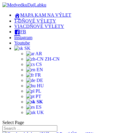
MAPA KAM NA VÝLET
1-DŇOVÉ VÝLETY
VIACDŇOVÉ VÝLETY
FB
instagram
Youtube
SK
AR
ZH-CN
CS
EN
FR
DE
HU
PL
PT
SK
ES
UK
Select Page