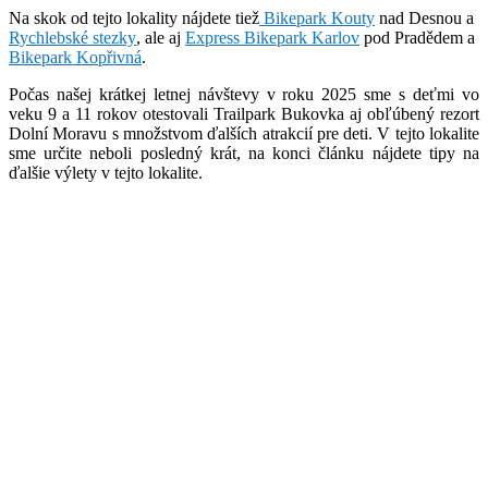
Na skok od tejto lokality nájdete tiež
Bikepark Kouty
nad Desnou a
Rychlebské stezky
, ale aj
Express Bikepark Karlov
pod Pradědem a
Bikepark Kopřivná
.
Počas našej krátkej letnej návštevy v roku 2025 sme s deťmi vo
veku 9 a 11 rokov otestovali Trailpark Bukovka aj obľúbený rezort
Dolní Moravu s množstvom ďalších atrakcií pre deti. V tejto lokalite
sme určite neboli posledný krát, na konci článku nájdete tipy na
ďalšie výlety v tejto lokalite.