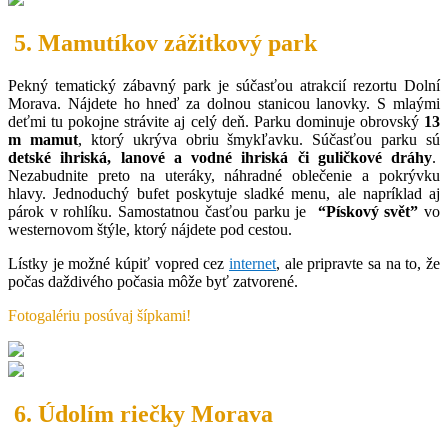
5. Mamutíkov zážitkový park
Pekný tematický zábavný park je súčasťou atrakcií rezortu Dolní
Morava. Nájdete ho hneď za dolnou stanicou lanovky. S mlaými
deťmi tu pokojne strávite aj celý deň. Parku dominuje obrovský
13
m mamut
, ktorý ukrýva obriu šmykľavku. Súčasťou parku sú
detské ihriská, lanové a vodné ihriská či guličkové dráhy
.
Nezabudnite preto na uteráky, náhradné oblečenie a pokrývku
hlavy. Jednoduchý bufet poskytuje sladké menu, ale napríklad aj
párok v rohlíku. Samostatnou časťou parku je
“Pískový svět”
vo
westernovom štýle, ktorý nájdete pod cestou.
Lístky je možné kúpiť vopred cez
internet
, ale pripravte sa na to, že
počas daždivého počasia môže byť zatvorené.
Fotogalériu posúvaj šípkami!
6. Údolím riečky Morava