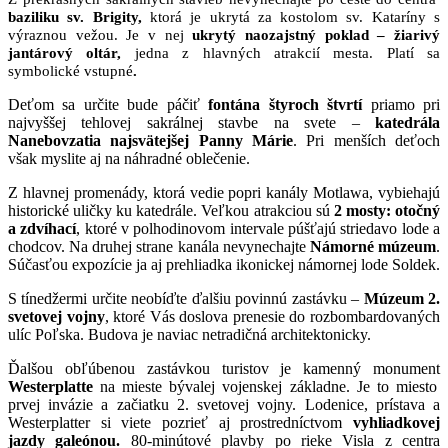
baziliku sv. Brigity,
ktorá je ukrytá za kostolom sv. Kataríny s
výraznou vežou. Je v nej
ukrytý naozajstný poklad – žiarivý
jantárový oltár,
jedna z hlavných atrakcií mesta. Platí sa
symbolické vstupné
.
Deťom sa určite bude páčiť
fontána štyroch štvrtí
priamo pri
najvyššej tehlovej sakrálnej stavbe na svete –
katedrála
Nanebovzatia najsvätejšej Panny Márie
. Pri menších deťoch
však myslite aj na náhradné oblečenie.
Z hlavnej promenády, ktorá vedie popri kanály Motlawa, vybiehajú
historické uličky ku katedrále. Veľkou atrakciou sú
2 mosty: otočný
a zdvíhací
, ktoré v polhodinovom intervale púšťajú striedavo lode a
chodcov. Na druhej strane kanála nevynechajte
Námorné múzeum
.
Súčasťou expozície ja aj prehliadka ikonickej námornej lode Soldek.
S tínedžermi určite neobíďte ďalšiu povinnú zastávku –
Múzeum 2.
svetovej vojny
, ktoré Vás doslova prenesie do rozbombardovaných
ulíc Poľska. Budova je naviac netradičná architektonicky.
Ďalšou obľúbenou zastávkou turistov je kamenný monument
Westerplatte
na mieste bývalej vojenskej základne. Je to miesto
prvej invázie a začiatku 2. svetovej vojny. Lodenice, prístava a
Westerplatter si viete pozrieť aj prostredníctvom
vyhliadkovej
jazdy galeónou.
80-minútové plavby po rieke Visla z centra