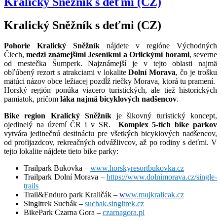
Kralický Sněžník s deťmi (CZ)
Kralický Sněžník s deťmi (CZ)
Pohorie Kralický Sněžník
nájdete v regióne Východných
Čiech,
medzi známejšími Jeseníkmi a Orlickými horami
, severne
od mestečka Šumperk. Najznámejší je v tejto oblasti najmä
obľúbený rezort s atrakciami v lokalite
Dolní Morava
, čo je trošku
mätúci názov obce ležiacej
pozdĺž riečky Morava, ktorá tu pramení.
Horský región ponúka viacero turistických, ale tiež historických
pamiatok, pričom
láka najmä
bicyklových nadšencov
.
Bike region Kralický Sněžník
je šikovný turistický koncept,
ojedinelý na území ČR i v SR.
K
omplex 5-tich bike parkov
vytvára jedinečnú destináciu pre všetkých bicyklových nadšencov,
od profijazdcov, rekreačných odvážlivcov, až po rodiny s deťmi. V
tejto lokalite nájdete tieto bike parky:
Trailpark Bukovka –
www.horskyresortbukovka.cz
Trailpark Dolní Morava –
https://www.dolnimorava.cz/single-
trails
Trail&Enduro park Kraličák –
w
ww.mujkralicak.cz
Singltrek Suchák –
suchak.singltrek.cz
BikePark Czarna Gora –
czarnagora.pl