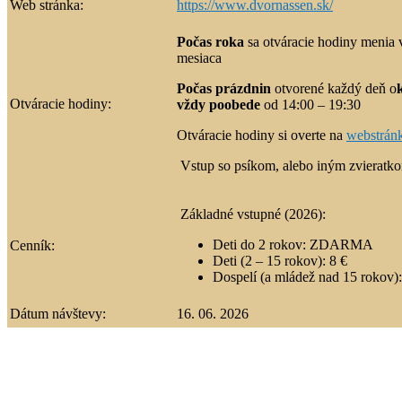
Web stránka:
https://www.dvornassen.sk/
Počas roka
sa otváracie hodiny menia v
mesiaca
Počas prázdnin
otvorené každý deň o
Otváracie hodiny:
vždy poobede
od 14:00 – 19:30
Otváracie hodiny si overte na
webstrán
Vstup so psíkom, alebo iným zvieratko
Základné vstupné (2026):
Deti do 2 rokov: ZDARMA
Cenník:
Deti (2 – 15 rokov): 8 €
Dospelí (a mládež nad 15 rokov):
Dátum návštevy:
16. 06. 2026