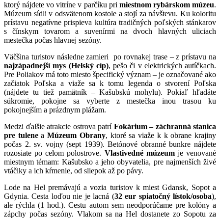
ktorý nájdete vo vitríne v parčíku pri
miestnom rybárskom múzeu
.
Múzeum sídli v odsvätenom kostole a stojí za návštevu. Ku koloritu
prístavu negatívne prispieva kultúra tradičných poľských stánkarov
s čínskym tovarom a suvenírmi na dvoch hlavných uliciach
mestečka počas hlavnej sezóny.
Väčšina turistov následne zamieri po rovnakej trase – z prístavu na
najzápadnejší mys (Helský cíp)
, pešo či v elektrických autíčkach.
Pre Poliakov má toto miesto špecifický význam – je označované ako
začiatok Poľska a viaže sa k tomu legenda o stvorení Poľska
(nájdete tu tiež pamätník – Kašubskú mohylu). Pokiaľ hľadáte
súkromie, pokojne sa vyberte z mestečka inou trasou ku
pokojnejším a prázdnym plážam.
Medzi ďalšie atrakcie ostrova patrí
Fokárium – záchranná stanica
pre tulene
a
Múzeum Obrany
, ktoré sa viaže k k obrane krajiny
počas 2. sv. vojny (sept 1939). Betónové obranné bunkre nájdete
rozosiate po celom polostrove.
Vlastivedné
múzeum
je venované
miestnym témam: Kašubsko a jeho obyvatelia, pre najmenších živé
vtáčiky a ich kŕmenie, od sliepok až po pávy.
Lode na Hel premávajú a vozia turistov k miest Gdansk, Sopot a
Gdynia. Cesta loďou nie je lacná (
32 eur spiatočný lístok/osoba
),
ale rýchla (1 hod.). Cestu autom sem neodporúčame pre kolóny a
zápchy počas sezóny. Vlakom sa na Hel dostanete zo Sopotu za