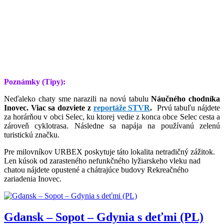
Poznámky (Tipy):
Neďaleko chaty sme narazili na novú tabulu
Náučného chodníka
Inovec. Viac sa dozviete z
reportáže STVR
.
Prvú tabuľu nájdete
za horárňou v obci Selec,
ku ktorej vedie z konca obce Selec cesta a
zároveň cyklotrasa. Následne sa napája na používanú zelenú
turistickú značku.
Pre milovníkov URBEX poskytuje táto lokalita netradičný zážitok.
Len kúsok od zarasteného nefunkčného lyžiarskeho vleku nad
chatou nájdete opustené a chátrajúce budovy Rekreačného
zariadenia Inovec.
Gdansk – Sopot – Gdynia s deťmi (PL)