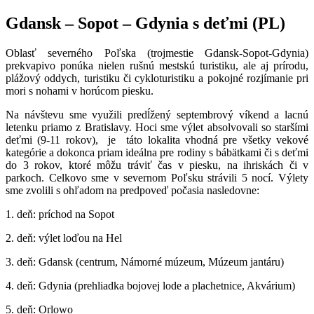
Gdansk – Sopot – Gdynia s deťmi (PL)
Oblasť severného Poľska (trojmestie Gdansk-Sopot-Gdynia)
prekvapivo ponúka nielen rušnú mestskú turistiku, ale aj prírodu,
plážový oddych, turistiku či cykloturistiku a pokojné rozjímanie pri
mori s nohami v horúcom piesku.
Na návštevu sme využili predĺžený septembrový víkend a lacnú
letenku priamo z Bratislavy. Hoci sme výlet absolvovali so staršími
deťmi (9-11 rokov), je táto lokalita vhodná pre všetky vekové
kategórie a dokonca priam ideálna pre rodiny s bábätkami či s deťmi
do 3 rokov, ktoré môžu tráviť čas v piesku, na ihriskách či v
parkoch. Celkovo sme v severnom Poľsku strávili 5 nocí. Výlety
sme zvolili s ohľadom na predpoveď počasia nasledovne:
1. deň: príchod na Sopot
2. deň: výlet loďou na Hel
3. deň: Gdansk (centrum, Námorné múzeum, Múzeum jantáru)
4. deň: Gdynia (prehliadka bojovej lode a plachetnice, Akvárium)
5. deň: Orlowo