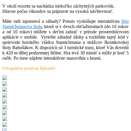
V okolí rezortu sa nachádza niekoľko záchytných parkovísk.
Hlavne počas víkendov sa pripravte na vysokú návštevnosť.
Máte radi tajomstvá a záhady? Potom vyskúšajte interaktívnu
Hru
Stamichmanova štola
, ktorú si v dvoch obťiažnostiach (do 10 rokov
a od 10 rokov) môžete s deťmi zahrať v prírode prostredníctvom
aplikácie v mobile. Vyriešte záludné úlohy a rozlúštite tajný kód v
sprievode horského vládcu Stamichmana a strážcov škriatkovskej
štoly Babušákov. K dispozícii sú 3 turistické trasy, ktoré Vás dovedú
k 420 m dlhej podzemnej štôlne. Hra trvá 30 minúť a môže je hrať 5
osôb. Po trase nájdete interaktívne stanovištia s hrami.
Fotogalériu posúvaj šípkami!