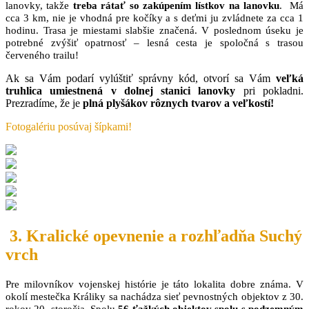
lanovky, takže
treba rátať so zakúpením lístkov na lanovku
. Má
cca 3 km, nie je vhodná pre kočíky a s deťmi ju zvládnete za cca 1
hodinu. Trasa je miestami slabšie značená. V poslednom úseku je
potrebné zvýšiť opatrnosť – lesná cesta je spoločná s trasou
červeného trailu!
Ak sa Vám podarí vylúštiť správny kód, otvorí sa Vám
veľká
truhlica umiestnená v dolnej stanici lanovky
pri pokladni.
Prezradíme, že je
plná plyšákov rôznych tvarov a veľkostí!
Fotogalériu posúvaj šípkami!
3. Kralické opevnenie a rozhľadňa Suchý
vrch
Pre milovníkov vojenskej histórie je táto lokalita dobre známa. V
okolí mestečka Králiky sa nachádza sieť pevnostných objektov z 30.