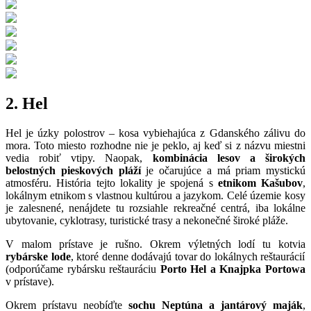
2. Hel
Hel je úzky polostrov – kosa vybiehajúca z Gdanského zálivu do
mora. Toto miesto rozhodne nie je peklo, aj keď si z názvu miestni
vedia robiť vtipy. Naopak,
kombinácia lesov a širokých
belostných pieskových pláží
je očarujúce a má priam mystickú
atmosféru. História tejto lokality je spojená s
etnikom Kašubov
,
lokálnym etnikom s vlastnou kultúrou a jazykom. Celé územie kosy
je zalesnené, nenájdete tu rozsiahle rekreačné centrá, iba lokálne
ubytovanie, cyklotrasy, turistické trasy a nekonečné široké pláže.
V malom prístave je rušno. Okrem výletných lodí tu kotvia
rybárske lode
, ktoré denne dodávajú tovar do lokálnych reštaurácií
(odporúčame rybársku reštauráciu
Porto Hel a Knajpka Portowa
v prístave).
Okrem prístavu neobíďte
sochu Neptúna a jantárový maják
,