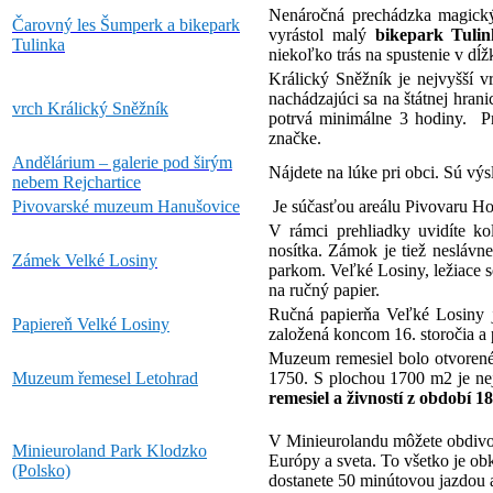
Nenáročná prechádzka magickým 
Čarovný les Šumperk a bikepark
vyrástol malý
bikepark Tuli
Tulinka
niekoľko trás na spustenie v dĺ
Králický Sněžník je nejvyšší 
nachádzajúci sa na štátnej hran
vrch Králický Sněžník
potrvá minimálne 3 hodiny. P
značke.
Andělárium – galerie pod širým
Nájdete na lúke pri obci. Sú v
nebem Rejchartice
Pivovarské muzeum Hanušovice
Je súčasťou areálu Pivovaru Ho
V rámci prehliadky uvidíte ko
nosítka. Zámok je tiež neslávn
Zámek Velké Losiny
parkom. Veľké Losiny, ležiace 
na ručný papier.
Ručná papierňa Veľké Losiny je
Papiereň Velké Losiny
založená koncom 16. storočia a 
Muzeum remesiel bolo otvorené
Muzeum řemesel Letohrad
1750. S plochou 1700 m2 je n
remesiel a živností z období 1
V Minieurolandu môžete obdivov
Minieuroland Park Klodzko
Európy a sveta. To všetko je ob
(Polsko)
dostanete 50 minútovou jazdou 