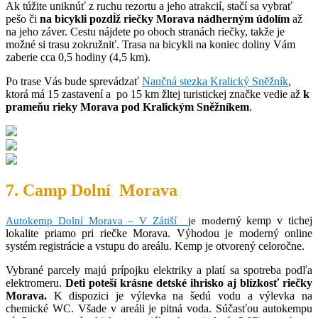
Ak túžite uniknúť z ruchu rezortu a jeho atrakcií, stačí sa vybrať
pešo či
na bicykli pozdĺž riečky Morava nádherným údolím
až
na jeho záver. Cestu nájdete po oboch stranách riečky, takže je
možné si trasu zokružniť. Trasa na bicykli na koniec doliny Vám
zaberie cca 0,5 hodiny (4,5 km).
Po trase Vás bude sprevádzať
Naučná stezka Kralický Sněžník
,
ktorá má 15 zastavení a po 15 km žltej turistickej značke vedie až
k
prameňu rieky Morava pod Kralickým Sněžníkem
.
7. Camp Dolní Morava
rný kemp v tichej
Autokemp Dolní Morava – V Zátiší
je mode
lokalite priamo pri riečke Morava. Výhodou je moderný online
systém registrácie a vstupu do areálu. Kemp je otvorený celoročne.
Vybrané parcely majú prípojku elektriky a platí sa spotreba podľa
elektromeru.
Deti poteší krásne detské ihrisko aj blízkosť riečky
Morava.
K dispozici je výlevka na šedú vodu a výlevka na
chemické WC. Všade v areáli je pitná voda. Súčasťou autokempu