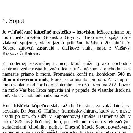
1. Sopot
Je vyhľadávané
kúpeľné mestečko – letovisko,
ležiace priamo pri
mori medzi mestom Gdansk a Gdynia. Tieto mestá spája rušné
vlakové spojenie, vlaky jazdia približne každých 20 minút. V
Sopote zároveň zastavujú i diaľkové vlaky, napr. z Varšavy,
Krakova či Katovíc.
Z modernej železničnej stanice, ktorá slúži aj ako obchodné
centrum, vedie rušná hlavná ulica s reštauráciami a obchodmi cez
námestie priamo k moru. Promenáda konči na ikonickom
500 m
dlhom drevenom móle
, ktoré je dominantou Sopotu. Za vstup na
mólo zaplatíte
od apríla do septembra cca 5 eur/rodina 2+2
. Pozor,
na mólo Vás bez lístka nepustia ani v prípade, že vlastníte lístok na
loď, ktorá z móla odchádza na Hel.
Hoci
história kúpeľov
siaha až do 16. stor., za zakladateľa sa
považuje Dr. Jean G. Haffner, francúzsky chirurg, ktorý sa v meste
usadil po tom, čo slúžil v Napoleonovej armáde. Haffner založil v
roku 1826 prvý liečebný dom, postavil mólo spolu s rekreačnými
zariadeniami (chodníky, parky). Dnes sú kúpele Sopot považované
za jednu z najatraktívnejších turistických atrakcií svojho druhu v