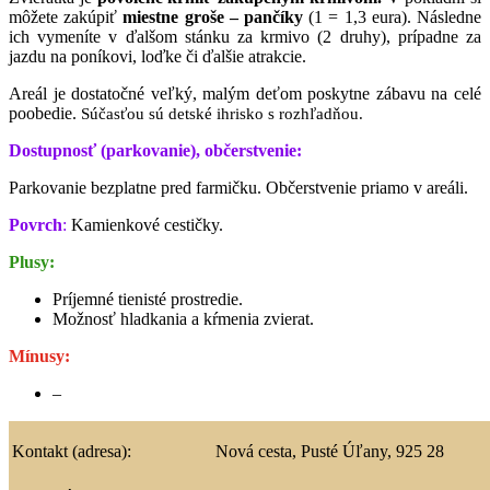
môžete zakúpiť
miestne groše – pančíky
(1 = 1,3 eura). Následne
ich vymeníte v ďalšom stánku za krmivo (2 druhy), prípadne za
jazdu na poníkovi, loďke či ďalšie atrakcie.
Areál je dostatočné veľký, malým deťom poskytne zábavu na celé
poobedie.
Súčasťou sú detské ihrisko s rozhľadňou.
Dostupnosť (parkovanie), občerstvenie:
Parkovanie bezplatne pred farmičku. Občerstvenie priamo v areáli.
Povrch
:
K
amienkové cestičky.
Plusy:
Príjemné tienisté prostredie.
Možnosť hladkania a kŕmenia zvierat.
Mínusy:
–
Kontakt (adresa):
Nová cesta,
Pusté Úľany,
925 28