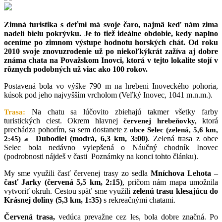
Zimná turistika s deťmi má svoje čaro, najmä keď nám zima
nadelí bielu pokrývku. Je to tiež ideálne obdobie, kedy naplno
oceníme po zimnom výstupe hodnotu horských chát. Od roku
2010 svoje znovuzrodenie už po niekoľkýkrát zažíva aj dobre
známa chata na Považskom Inovci, ktorá v tejto lokalite stojí v
rôznych podobných už viac ako 100 rokov.
Postavená bola vo výške 790 m na hrebeni Inoveckého pohoria,
kúsok pod jeho najvyšším vrcholom (Veľký Inovec, 1041 m.n.m.).
Na chatu sa lúčovito zbiehajú takmer všetky farby
Trasa:
turistických ciest. Okrem hlavnej
ktorá
červenej hrebeňovky,
prechádza pohorím, sa sem dostanete z
obce Selec (zelená, 5,6 km,
Dubodiel (modrá, 6,3 km, 3:00)
. Zelená trasa z obce
2:45) a
Selec bola nedávno vylepšená o Náučný chodník Inovec
(podrobnosti nájdeš v časti Poznámky na konci tohto článku).
My sme využili časť červenej trasy zo sedla
Mníchova Lehota –
časť Jarky (červená 5,5 km, 2:15)
, pričom nám mapa umožnila
vytvoriť okruh. Cestou späť sme využili
zelenú trasu klesajúcu do
Krásnej doliny (5,3 km, 1:35)
s rekreačnými chatami.
Červená trasa,
vedúca prevažne cez les, bola dobre značná. Po