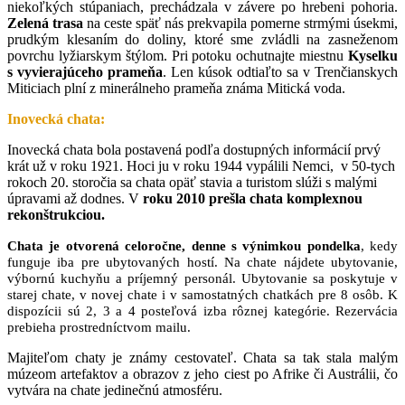
niekoľkých stúpaniach, prechádzala v závere po hrebeni pohoria.
Zelená trasa
na ceste späť nás prekvapila pomerne strmými úsekmi,
prudkým klesaním do doliny, ktoré sme zvládli na zasneženom
povrchu lyžiarskym štýlom. Pri potoku ochutnajte miestnu
Kyselku
s vyvierajúceho prameňa
. Len kúsok odtiaľto sa v Trenčianskych
Miticiach plní z minerálneho prameňa známa Mitická voda.
Inovecká chata:
Inovecká chata bola postavená podľa dostupných informácií prvý
krát už v roku 1921. Hoci ju v roku 1944 vypálili Nemci, v 50-tych
rokoch 20. storočia sa chata opäť stavia a turistom slúži s malými
úpravami až dodnes. V
roku 2010 prešla chata komplexnou
rekonštrukciou.
Chata je otvorená celoročne, denne s výnimkou pondelka
, kedy
funguje iba pre ubytovaných hostí. Na chate nájdete ubytovanie,
výbornú kuchyňu a príjemný personál. Ubytovanie sa poskytuje v
starej chate, v novej chate i v samostatných chatkách pre 8 osôb. K
dispozícii sú 2, 3 a 4 posteľová izba rôznej kategórie. Rezervácia
prebieha prostredníctvom mailu.
Majiteľom chaty je známy cestovateľ. Chata sa tak stala malým
múzeom artefaktov a obrazov z jeho ciest po Afrike či Austrálii, čo
vytvára na chate jedinečnú atmosféru.