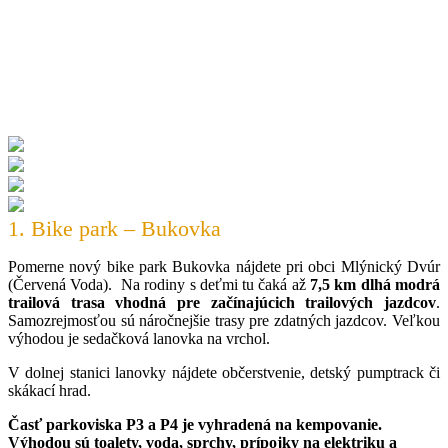
1. Bike park – Bukovka
Pomerne nový bike park Bukovka nájdete pri obci Mlýnický Dvúr
(Červená Voda). Na rodiny s deťmi tu čaká až
7,5 km dlhá modrá
trailová trasa vhodná pre začínajúcich trailových jazdcov
.
Samozrejmosťou sú náročnejšie trasy pre zdatných jazdcov. Veľkou
výhodou je sedačková lanovka na vrchol.
V dolnej stanici lanovky nájdete občerstvenie, detský pumptrack či
skákací hrad.
Časť parkoviska P3 a P4 je vyhradená na kempovanie.
Výhodou sú toalety, voda, sprchy, prípojky na elektriku a