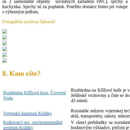
sú 2 samostatné objekty sociálnych zariadení (WC), sprchy a
kuchynka. Sprchy sú za poplatok. Potešilo domáce bistro pri vstupe
s výborným jedlom.
Fotogalériu posúvaj šípkami!
8. Kam ešte?
Rozhledna na Křížové hoře je vl
Rozhledna Křížová hora, Červená
Jeřábské vrchoviny a čnie se d
Voda
45 minút.
Rozsiahle múzem vojenskej tech
Vojenské muzeum Králiky
delá, transportéry, rakety, míno
Království sov -environmentální
V rámci prehliadky sa zoznámit
centrum Králiky
hodinovým výkladov, pričom je p