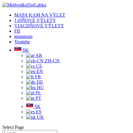
MAPA KAM NA VÝLET
1-DŇOVÉ VÝLETY
VIACDŇOVÉ VÝLETY
FB
instagram
Youtube
SK
AR
ZH-CN
CS
EN
FR
DE
HU
PL
PT
SK
ES
UK
Select Page