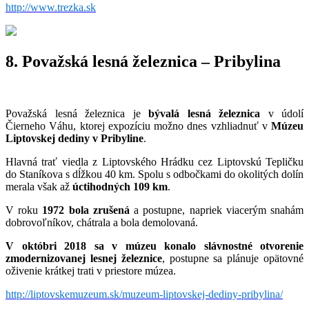
http://www.trezka.sk
8. Považská lesná železnica – Pribylina
Považská lesná železnica je
bývalá lesná železnica
v údolí
Čierneho Váhu, ktorej expozíciu možno dnes vzhliadnuť v
Múzeu
Liptovskej dediny v Pribyline
.
Hlavná trať viedla z Liptovského Hrádku cez Liptovskú Tepličku
do Staníkova s dĺžkou 40 km. Spolu s odbočkami do okolitých dolín
merala však až
úctihodných 109 km
.
V roku
1972 bola zrušená
a postupne, napriek viacerým snahám
dobrovoľníkov, chátrala a bola demolovaná.
V októbri 2018 sa v múzeu konalo slávnostné otvorenie
zmodernizovanej lesnej železnice
, postupne sa plánuje opätovné
oživenie krátkej trati v priestore múzea.
http://liptovskemuzeum.sk/muzeum-liptovskej-dediny-pribylina/