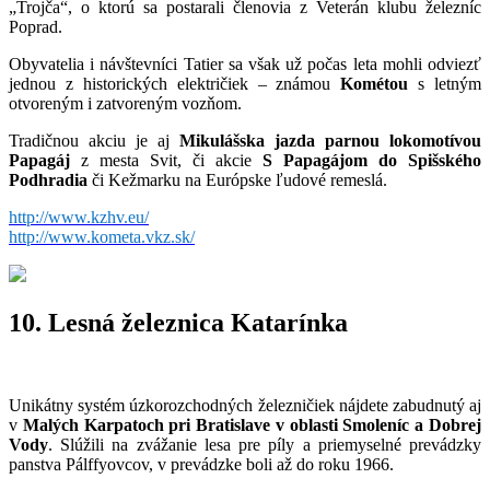
„Trojča“, o ktorú sa postarali členovia z Veterán klubu železníc
Poprad.
Obyvatelia i návštevníci Tatier sa však už počas leta mohli odviezť
jednou z historických električiek – známou
Kométou
s letným
otvoreným i zatvoreným vozňom.
Tradičnou akciu je aj
Mikulášska jazda parnou lokomotívou
Papagáj
z mesta Svit, či akcie
S Papagájom do Spišského
Podhradia
či Kežmarku na Európske ľudové remeslá.
http://www.kzhv.eu/
http://www.kometa.vkz.sk/
10. Lesná železnica Katarínka
Unikátny systém úzkorozchodných železničiek nájdete zabudnutý aj
v
Malých Karpatoch pri Bratislave v oblasti Smoleníc a Dobrej
Vody
. Slúžili na zvážanie lesa pre píly a priemyselné prevádzky
panstva Pálffyovcov, v prevádzke boli až do roku 1966.