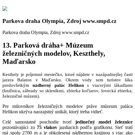
Parkova draha Olympia, Zdroj www.smpd.cz
Parkova draha Olympia, Zdroj www.smpd.cz
13. Parková dráha+ Múzeum
železničných modelov, Keszthely,
Maďarsko
Kesthely je príjemné mestečko, ktoré nájdete v nazápadnejšej časti
jazera Balaton v Maďarsku. Okrem vody sem turistov láka
predovšetkým
nádherný palác Helikon
s viacerými lákadlami
(knižnica, záhrady so skleníkmi, zbierka kočiarov, lovecká zbierka,
železničné múzem).
Pre milovníkov železničných modelov práve múzeum paláca
Helikon ukrýva naozajstný unikát, ktorý treba vidieť.
Celé samostatné poschodie tvorí
jedinečný model železnice
pozostávajúci zo
75 vlakov
jazdiacich podľa grafikonu. Sieť tratí
má spolu 2700 m a je obkolesená nádhernou krajinou s viac ako