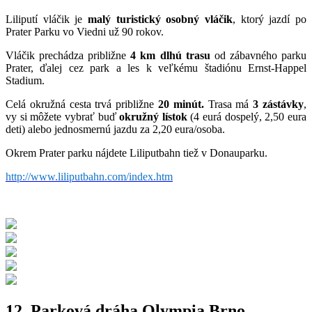
Liliputí vláčik je
malý turistický osobný vláčik
, ktorý jazdí po
Prater Parku vo Viedni už 90 rokov.
Vláčik prechádza približne
4 km dlhú trasu
od zábavného parku
Prater, ďalej cez park a les k veľkému štadiónu Ernst-Happel
Stadium.
Celá okružná cesta trvá približne
20 minút.
Trasa má
3 zástávky
,
vy si môžete vybrať buď
okružný lístok
(4 eurá dospelý, 2,50 eura
deti) alebo jednosmernú jazdu za 2,20 eura/osoba.
Okrem Prater parku nájdete Liliputbahn tiež v Donauparku.
http://www.liliputbahn.com/index.htm
12. Parková dráha Olympia Brno