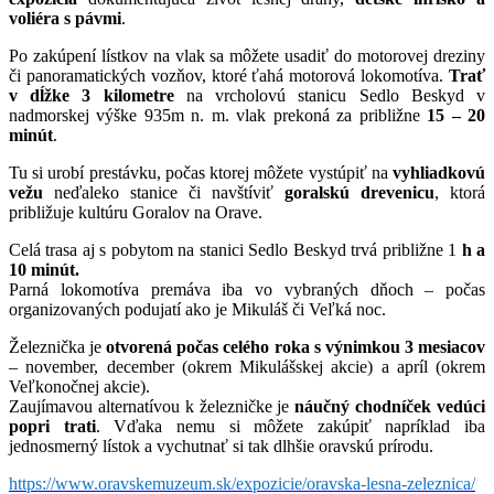
voliéra s pávmi
.
Po zakúpení lístkov na vlak sa môžete usadiť do motorovej dreziny
či panoramatických vozňov, ktoré ťahá motorová lokomotíva.
Trať
v dĺžke 3 kilometre
na vrcholovú stanicu Sedlo Beskyd v
nadmorskej výške 935m n. m. vlak prekoná za približne
15 – 20
minút
.
Tu si urobí prestávku, počas ktorej môžete vystúpiť na
vyhliadkovú
vežu
neďaleko stanice či navštíviť
goralskú drevenicu
, ktorá
približuje kultúru Goralov na Orave.
Celá trasa aj s pobytom na stanici Sedlo Beskyd trvá približne 1
h a
10 minút.
Parná lokomotíva premáva iba vo vybraných dňoch – počas
organizovaných podujatí ako je Mikuláš či Veľká noc.
Železnička je
otvorená počas celého roka s výnimkou 3 mesiacov
– november, december (okrem Mikulášskej akcie) a apríl (okrem
Veľkonočnej akcie).
Zaujímavou alternatívou k železničke je
náučný chodníček vedúci
popri trati
. Vďaka nemu si môžete zakúpiť napríklad iba
jednosmerný lístok a vychutnať si tak dlhšie oravskú prírodu.
https://www.oravskemuzeum.sk/expozicie/oravska-lesna-zeleznica/