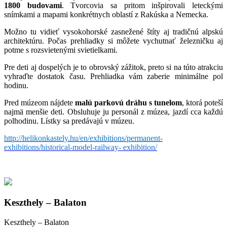
1800 budovami
. Tvorcovia sa pritom inšpirovali leteckými
snímkami a mapami konkrétnych oblastí z Rakúska a Nemecka.
Možno tu vidieť vysokohorské zasnežené štíty aj tradičnú alpskú
architektúru. Počas prehliadky si môžete vychutnať železničku aj
potme s rozsvietenými svietielkami.
Pre deti aj dospelých je to obrovský zážitok, preto si na túto atrakciu
vyhraďte dostatok času. Prehliadka vám zaberie minimálne pol
hodinu.
Pred múzeom nájdete
malú parkovú dráhu s tunelom
, ktorá poteší
najmä menšie deti. Obsluhuje ju personál z múzea, jazdí cca každú
polhodinu. Lístky sa predávajú v múzeu.
http://helikonkastely.hu/en/exhibitions/permanent-
exhibitions/historical-model-railway-
exhibition/
Keszthely – Balaton
Keszthely – Balaton