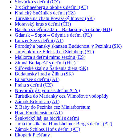
Slovácko s deťmi (CZ)
2 x Schneeberg a okolie s deťmi (AT)
Kralický Sněžník s deťmi (CZ)
Turistika na chatu Považský Inovec (SK)
Moravský kras s deťmi (ČR)
Balaton s deťmi 2025 – Badacsony a okolie (HU)
Gdansk – Sopot – Gdynia s deťmi (PL)
Lunzer See s deťmi (AT)
Prírodný a banský skanzen Budúcnosť v Pezinku (SK)
Jarný okruh z Edelstal na Steinberg (AT)
Mallorca s deťmi mimo sezónu (ES)
Zimná Budapešť s deťmi (HU)
Súľovské skaly a Šarkania diera (SK)
Budatínsky hrad a Žilina (SK)
Erlaufsee s deťmi (AT)
Praha s deťmi (CZ)
Novoročný Cyprus s deťmi (CY)
Turistika do Marianky cez Vilmošove vodopády
Zámok Eckartsau (AT)
Z Baby do Pezinka cez Miniarborétum
Hrad Forchtenstein (AT)
Šenkvický háj na bicykli s deťmi
Jarná turistika na Hundsheimer Berg s deťmi (AT)
Zámok Schloss Hof s deťmi (AT)
Ekopark Piešťany