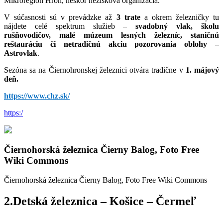
Mikroregión Hron, neskôr nezisková organizácia.
V súčasnosti sú v prevádzke až
3 trate
a okrem železničky tu
nájdete celé spektrum služieb –
svadobný vlak, školu
rušňovodičov, malé múzeum lesných železníc, staničnú
reštauráciu či netradičnú akciu pozorovania oblohy –
Astrovlak
.
Sezóna sa na Čiernohronskej železnici otvára tradične v
1. májový
deň.
https://www.chz.sk/
https:/
Čiernohorská železnica Čierny Balog, Foto Free
Wiki Commons
Čiernohorská železnica Čierny Balog, Foto Free Wiki Commons
2.Detská železnica – Košice – Čermeľ