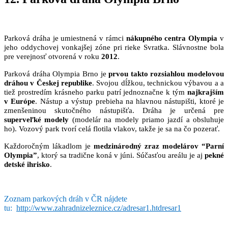
Parková dráha je umiestnená v rámci
nákupného centra Olympia
v
jeho oddychovej vonkajšej zóne pri rieke Svratka. Slávnostne bola
pre verejnosť otvorená v roku
2012
.
Parková dráha Olympia Brno je
prvou takto rozsiahlou modelovou
dráhou v Českej republike
. Svojou dĺžkou, technickou výbavou a a
tiež prostredím krásneho parku patrí jednoznačne k tým
najkrajším
v Európe
. Nástup a výstup prebieha na hlavnou nástupišti, ktoré je
zmenšeninou skutočného nástupišťa. Dráha je určená pre
superveľké modely
(modelár na modely priamo jazdí a obsluhuje
ho). Vozový park tvorí celá flotila vlakov, takže je sa na čo pozerať.
Každoročným lákadlom je
medzinárodný zraz modelárov “Parní
Olympia”
, ktorý sa tradične koná v júni. Súčasťou areálu je aj
pekné
detské ihrisko
.
Zoznam parkových dráh v ČR nájdete
tu:
http://www.zahradnizeleznice.cz/adresar1.ht
dresar1