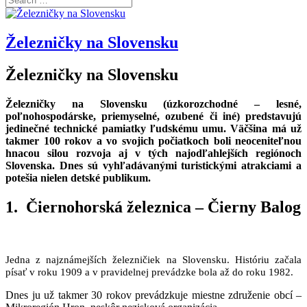
Železničky na Slovensku
Železničky na Slovensku
Železničky na Slovensku (úzkorozchodné – lesné,
poľnohospodárske, priemyselné, ozubené či iné) predstavujú
jedinečné technické pamiatky ľudskému umu. Väčšina má už
takmer 100 rokov a vo svojich počiatkoch boli neoceniteľnou
hnacou silou rozvoja aj v tých najodľahlejších regiónoch
Slovenska. Dnes sú vyhľadávanými turistickými atrakciami a
potešia nielen detské publikum.
1.
Čiernohorská železnica – Čierny Balog
Jedna z najznámejších železničiek na Slovensku. Históriu začala
písať v roku 1909 a v pravidelnej prevádzke bola až do roku 1982.
Dnes ju už takmer 30 rokov prevádzkuje miestne združenie obcí –