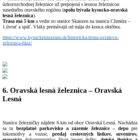
úzkorozchodnej železnice už prepojená s lesnou železnicou
susedného oravského regiónu (
spolu bývala kysucko-oravská
lesná železnica
).
Trasa má 5 km
a vedie zo stanice Skanzen na stanicu Chmúra –
1.úvrať a späť. Vlaky premávajú od mája do konca októbra.
https://www.kysuckemuzeum.sk/historicka-lesna-uvratova-
zeleznica-hluz/
6. Oravská lesná železnica – Oravská
Lesná
Stanicu železničky nájdete 6 km od obce Oravská Lesná. Nachádza
sa tu
bezplatné parkovisko a zázemie železnice – depo
pre
lokomotívy a vozne,
predaj cestovných lístkov, suvenírov,
expozícia
dokumentujúca život lesnej dráhy,
detské ihrisko a