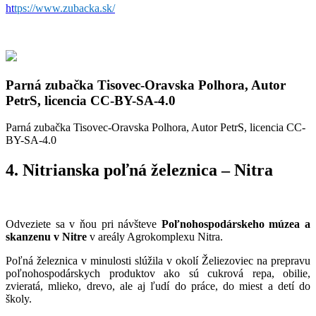
ht
tps://www.zubacka.sk/
Parná zubačka Tisovec-Oravska Polhora, Autor
PetrS, licencia CC-BY-SA-4.0
Parná zubačka Tisovec-Oravska Polhora, Autor PetrS, licencia CC-
BY-SA-4.0
4. Nitrianska poľná železnica – Nitra
Odveziete sa v ňou pri návšteve
Poľnohospodárskeho múzea a
skanzenu v Nitre
v areály Agrokomplexu Nitra.
Poľná železnica v minulosti slúžila v okolí Želiezoviec na prepravu
poľnohospodárskych produktov ako sú cukrová repa, obilie,
zvieratá, mlieko, drevo, ale aj ľudí do práce, do miest a detí do
školy.