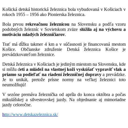
Košická detská historická železnica bola vybudovaná v Košiciach v
rokoch 1955 – 1956 ako Pionierska železnica.
Bola prvou
rekreačnou železnicou
na Slovensku a podľa vzoru
podobných železníc v Sovietskom zväze
slúžila aj na výchovu a
motiváciu mladých železničiarov
.
Trať má dĺžku takmer 4 km a v súčasnosti je financovaná mestom
Košice. Občianske združenie Detská železnica Košice je
prevádzkovateľom železnice.
Detská železnica v Košiciach je jediným miestom na Slovensku, kde
si môžu d
eti a mládež na vlastnej koži vyskúšať vypraviť vlak a
priamo sa podieľať na riadení železničnej dopravy
a prevádzke.
Je to unikát, pretože prísne normy na veľkej železnici toto
neumožňujú!
V sezóne premáva železnička od apríla do konca októbra a počas
mikulášskej a silvestrovskej jazdy. Na objednanie aj mimoriadne
jazdy celoročne.
h
ttp://www.detskazeleznica.sk/