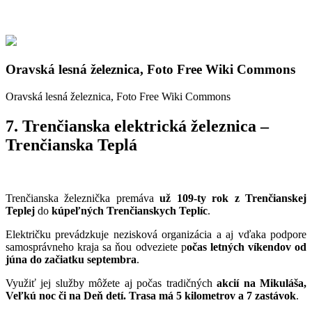
Oravská lesná železnica, Foto Free Wiki Commons
Oravská lesná železnica, Foto Free Wiki Commons
7. Trenčianska elektrická železnica –
Trenčianska Teplá
Trenčianska železnička premáva
už 109-ty rok z Trenčianskej
Teplej
do
kúpeľných Trenčianskych Teplíc
.
Električku prevádzkuje nezisková organizácia a aj vďaka podpore
samosprávneho kraja sa ňou odveziete p
očas letných víkendov od
júna do začiatku septembra
.
Využiť jej služby môžete aj počas tradičných
akcií na Mikuláša,
Veľkú noc či na Deň detí. Trasa má 5 kilometrov a 7 zastávok
.