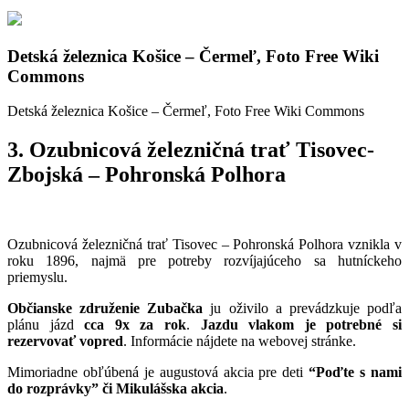
Detská železnica Košice – Čermeľ, Foto Free Wiki
Commons
Detská železnica Košice – Čermeľ, Foto Free Wiki Commons
3. Ozubnicová železničná trať Tisovec-
Zbojská – Pohronská Polhora
Ozubnicová železničná trať Tisovec – Pohronská Polhora vznikla v
roku 1896, najmä pre potreby rozvíjajúceho sa hutníckeho
priemyslu.
Občianske združenie Zubačka
ju oživilo a prevádzkuje podľa
plánu jázd
cca 9x za rok
.
Jazdu vlakom je potrebné si
rezervovať vopred
. Informácie nájdete na webovej stránke.
Mimoriadne obľúbená je augustová akcia pre deti
“Poďte s nami
do rozprávky” či Mikulášska akcia
.