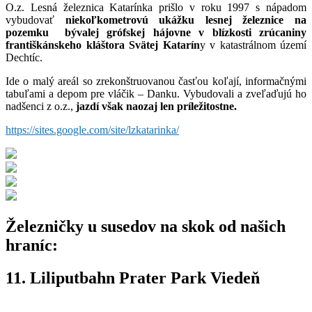
O.z. Lesná železnica Katarínka prišlo v roku 1997 s nápadom
vybudovať
niekoľkometrovú ukážku lesnej železnice na
pozemku bývalej grófskej hájovne v blízkosti zrúcaniny
františkánskeho kláštora Svätej Katarín
y v katastrálnom území
Dechtíc.
Ide o malý areál so zrekonštruovanou časťou koľají, informačnými
tabuľami a depom pre vláčik – Danku. Vybudovali a zveľaďujú ho
nadšenci z o.z.,
jazdí však naozaj len príležitostne.
https://sites.google.com/site/lzkatarinka/
Železničky u susedov na skok od našich
hraníc:
11. Liliputbahn Prater Park Viedeň