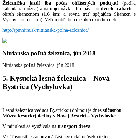
Železnička jazdí iba počas ohlásených podujatí
(podľa
kalendária múzea) a na objednávku. Premáva po
dvoch tratiach
–
okruh skanzenom (1,6 km) a rovná trať spájajúca Skanzen s
Výstaviskom (1
km). Veľmi obľúbená je akcia ku dňu detí.
http://spmnitra.sk/nitrianska-polna-zeleznica/
Nitrianska poľná železnica, jún 2018
Nitrianska poľná železnica, jún 2018
5. Kysucká lesná železnica – Nová
Bystrica (Vychylovka)
Lesná železnica vedúca Bystrickou dolinou je dnes
súčasťou
Múzea kysuckej dediny v Novej Bystrici – Vychylovke
.
V minulosti sa využívala na
transport dreva
.
V súčasnosti je zachovaná časť kysuckého úseku tejto