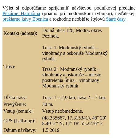
Výlet si odporúčame spríjemniť návštevou podnikovej predajne
Pekárne Harmónia
(priamo pri modranskom rybníku), neďalekej
pražiarne kávy Ebenica
a rozhodne neobíďte štýlovú
Staré časy
.
Dolná ulica 126, Modra, okres
Kontakt (adresa):
Pezinok.
Trasa 1: Modranský rybník –
vinohrady a oskoruše-Modranský
rybník.
Trasa:
Trasa 2: Modranský rybník –
vinohrady a oskoruše – miesto
postrelenia Štúra – vinohrady-
Modranský rybník.
Dĺžka trasy:
Trasa 1 – 2,9 km, trasa 2 – 7 km.
Prevýšenie:
30 m.
Vstup (cenník):
Vstup neobmedzene.
(48.335667, 17.315341), 48° 20′
GPS (LatLong):
8.4012” N, 17° 18′ 55.2276” E
Dátum návštevy:
1.5.2019