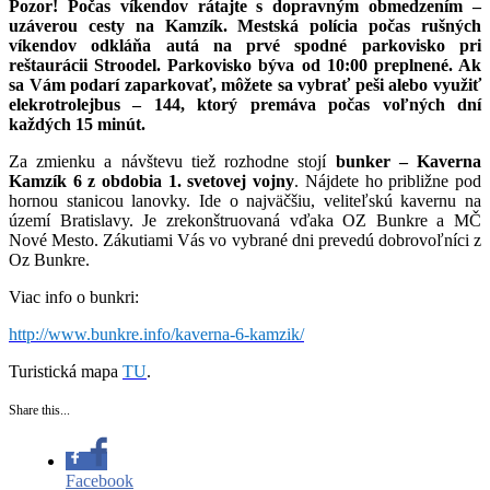
Pozor! Počas víkendov rátajte s dopravným obmedzením –
uzáverou cesty na Kamzík. Mestská polícia počas rušných
víkendov odkláňa autá na prvé spodné parkovisko pri
reštaurácii Stroodel. Parkovisko býva od 10:00 preplnené. Ak
sa Vám podarí zaparkovať, môžete sa vybrať peši alebo využiť
elekrotrolejbus – 144, ktorý premáva počas voľných dní
každých 15 minút.
Za zmienku a návštevu tiež rozhodne stojí
bunker – Kaverna
Kamzík 6 z obdobia 1. svetovej vojny
. Nájdete ho približne pod
hornou stanicou lanovky. Ide o najväčšiu, veliteľskú kavernu na
území Bratislavy. Je zrekonštruovaná vďaka OZ Bunkre a MČ
Nové Mesto. Zákutiami Vás vo vybrané dni prevedú dobrovoľníci z
Oz Bunkre.
Viac info o bunkri:
http://www.bunkre.info/kaverna-6-kamzik/
Turistická mapa
TU
.
Share this...
Facebook