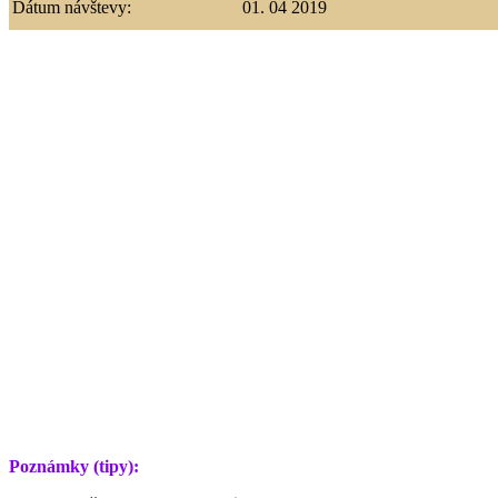
Dátum návštevy:
01. 04 2019
Poznámky (tipy):