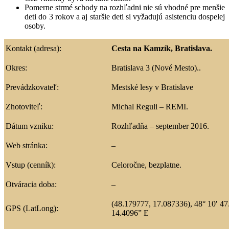
Pomerne strmé schody na rozhľadni nie sú vhodné pre menšie
deti do 3 rokov a aj staršie deti si vyžadujú asistenciu dospelej
osoby
.
Kontakt (adresa):
Cesta na Kamzík, Bratislava.
Okres:
Bratislava 3 (Nové Mesto).
.
Prevádzkovateľ:
Mestské lesy v Bratislave
Zhotoviteľ:
Michal Reguli – REMI.
Dátum vzniku:
Rozhľadňa – september 2016.
Web stránka:
–
Vstup (cenník):
Celoročne, bezplatne.
Otváracia doba:
–
(48.179777, 17.087336),
48° 10′ 4
GPS (LatLong):
14.4096” E