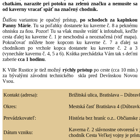
chatkám, narazíte pri potoku na zelenú značku a nemusíte sa
od kaverny vracať späť na značený chodník.
Ďalšou variantou je opačný prístup,
po schodoch za kaplnkou
Panny Márie
. Tu sa poľahky dostanete ku kaverne č. 8 a peknému
ohnisku za ňou. Pozor! Tu sa však musíte vrátiť k infotabuli, keďže
cesta ďalej ku kaverne č. 1 je neschodná a neoznačená (viď mapa).
Pokračovať môžete hore kopcom ku kaverne č. 7 a ďalej sa
chodníkom po vrchole kopca dostanete ku kaverne č. 2 a 3
(vynecháte kavernu č. 4, 5 a 6). Krátka prechádzka Vám tak s deťmi
zaberie
cca 1 hodinu
.
K Ville Rustice je tiež možný
rýchly prístup
po ceste (cca 10 min.)
za bývalými závodmi technického skla pred Devínskou Novou
Vsou.
Kontakt (adresa):
Brižitská ulica, Bratislava – Dúbrav
Okres:
Mestská časť Bratislava 4 (Dúbravk
Prevádzkovateľ:
História bez hraníc o.z.. Občianske
Kaverna č. 2 slávnostne otvorená v
Dátum vzniku:
chodník Cesta Veľkej vojny je prís