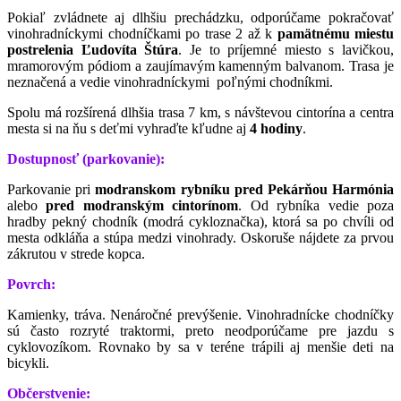
Pokiaľ zvládnete aj dlhšiu prechádzku, odporúčame pokračovať
vinohradníckymi chodníčkami po trase 2 až k
pamätnému miestu
postrelenia Ľudovíta Štúra
. Je to príjemné miesto s lavičkou,
mramorovým pódiom a zaujímavým kamenným balvanom. Trasa je
neznačená a vedie vinohradníckymi poľnými chodníkmi.
Spolu má rozšírená dlhšia trasa 7 km, s návštevou cintorína a centra
mesta si na ňu s deťmi vyhraďte kľudne aj
4 hodiny
.
Dostupnosť (parkovanie):
Parkovanie pri
modranskom rybníku pred Pekárňou Harmónia
alebo
pred modranským cintorínom
. Od rybníka vedie poza
hradby pekný chodník (modrá cykloznačka), ktorá sa po chvíli od
mesta odkláňa a stúpa medzi vinohrady. Oskoruše nájdete za prvou
zákrutou v strede kopca.
Povrch:
Kamienky, tráva. Nenáročné prevýšenie. Vinohradnícke chodníčky
sú často rozryté traktormi, preto neodporúčame pre jazdu s
cyklovozíkom. Rovnako by sa v teréne trápili aj menšie deti na
bicykli.
Občerstvenie: