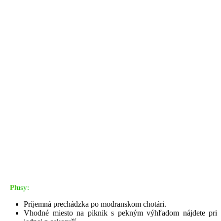
Pl
u
s
y:
Príjemná prechádzka po modranskom chotári.
Vhodné miesto na piknik s pekným výhľadom nájdete pri