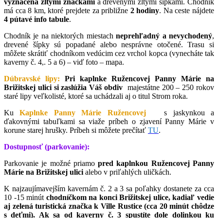
vyznačená žltými značkami
a drevenými žltými šípkami. Chodník
má cca 8 km, ktoré prejdete za približne
2 hodiny
. Na ceste nájdete
4 pútavé info tabule
.
Chodník je na niektorých miestach
neprehľadný a nevychodený
,
drevené šípky sú popadané alebo nesprávne otočené. Trasu si
môžete skrátiť chodníkom vedúcim cez vrchol kopca (vynecháte tak
kaverny č. 4,. 5 a 6) – viď foto – mapa.
Dúbravské lipy:
Pri kaplnke Ružencovej Panny Márie na
Brižitskej ulici si zaslúžia Váš obdiv
majestátne 200 – 250 rokov
staré lipy veľkolisté, ktoré sa uchádzali aj o titul Strom roka.
Ku
Kaplnke Panny Márie Ružencovej
s jaskynkou a
ďakovnými tabuľkami sa viaže príbeh o zjavení Panny Márie v
korune starej hrušky. Príbeh si môžete prečítať
TU
.
Dostupnosť (parkovanie):
Parkovanie je možné priamo
pred kaplnkou Ružencovej Panny
Márie na Brižitskej ulici
alebo v priľahlých uličkách.
K najzaujímavejším kavernám č. 2 a 3 sa poľahky dostanete za cca
10 -15 minút
chodníčkom na konci Brižitskej ulice, kadiaľ vedie
aj zelená turistická značka k Ville Rustice (cca 20 minút chôdze
s deťmi). Ak sa od kaverny č. 3 spustíte dole dolinkou ku