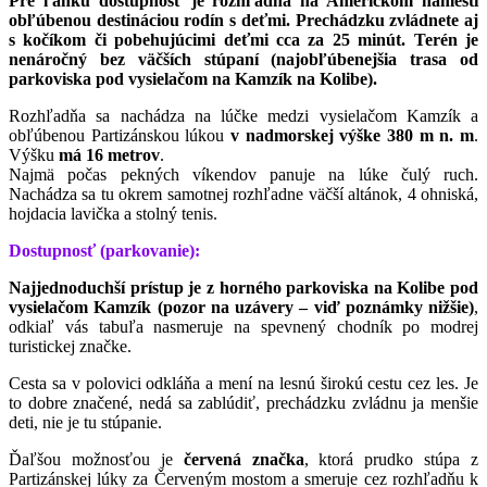
Pre ľahkú dostupnosť je rozhľadňa na Americkom námestí
obľúbenou destináciou rodín s deťmi. Prechádzku zvládnete aj
s kočíkom či pobehujúcimi deťmi cca za 25 minút. Terén je
nenáročný bez väčších stúpaní (najobľúbenejšia trasa od
parkoviska pod vysielačom na Kamzík na Kolibe).
Rozhľadňa sa nachádza na lúčke medzi vysielačom Kamzík a
obľúbenou Partizánskou lúkou
v nadmorskej výške 380 m n. m
.
Výšku
má 16 metrov
.
Najmä počas pekných víkendov panuje na lúke čulý ruch.
Nachádza sa tu okrem samotnej rozhľadne väčší altánok, 4 ohniská,
hojdacia lavička a stolný tenis.
Dostupnosť (parkovanie):
Najjednoduchší prístup je z horného parkoviska na Kolibe pod
vysielačom Kamzík (pozor na uzávery – viď poznámky nižšie)
,
odkiaľ vás tabuľa nasmeruje na spevnený chodník po modrej
turistickej značke.
Cesta sa v polovici odkláňa a mení na lesnú širokú cestu cez les. Je
to dobre značené, nedá sa zablúdiť, prechádzku zvládnu ja menšie
deti, nie je tu stúpanie.
Ďaľšou možnosťou je
červená značka
, ktorá prudko stúpa z
Partizánskej lúky za Červeným mostom a smeruje cez rozhľadňu k