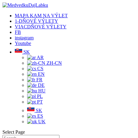
MAPA KAM NA VÝLET
1-DŇOVÉ VÝLETY
VIACDŇOVÉ VÝLETY
FB
instagram
Youtube
SK
AR
ZH-CN
CS
EN
FR
DE
HU
PL
PT
SK
ES
UK
Select Page