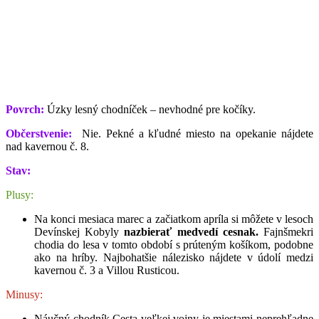
Povrch:
Úzky lesný chodníček – nevhodné pre kočíky.
Občerstvenie:
Nie.
Pekné a kľudné miesto na opekanie nájdete
nad kavernou č. 8.
Stav:
Plusy:
Na konci mesiaca marec a začiatkom apríla si môžete v lesoch
Devínskej Kobyly
nazbierať medvedí cesnak.
Fajnšmekri
chodia do lesa v tomto období s prúteným košíkom, podobne
ako na hríby. Najbohatšie nálezisko nájdete v údolí medzi
kavernou č. 3 a Villou Rusticou.
Minusy:
Náučný chodník Cesta veľkej vojny je miestami neprehľadne