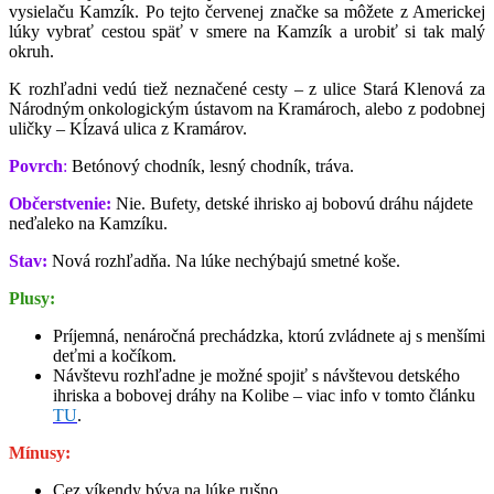
vysielaču Kamzík. Po tejto červenej značke sa môžete z Americkej
lúky vybrať cestou späť v smere na Kamzík a urobiť si tak malý
okruh.
K rozhľadni vedú tiež neznačené cesty – z ulice Stará Klenová za
Národným onkologickým ústavom na Kramároch, alebo z podobnej
uličky – Kĺzavá ulica z Kramárov.
Povrch
:
Betónový chodník, lesný chodník, tráva.
Občerstvenie:
Nie. Bufety, detské ihrisko aj bobovú dráhu nájdete
neďaleko na Kamzíku.
Stav:
Nová rozhľadňa. Na lúke nechýbajú smetné koše.
Plusy:
Príjemná, nenáročná prechádzka, ktorú zvládnete aj s menšími
deťmi a kočíkom.
Návštevu rozhľadne je možné spojiť s návštevou detského
ihriska a bobovej dráhy na Kolibe – viac info v tomto článku
TU
.
Mínusy:
Cez víkendy býva na lúke rušno.