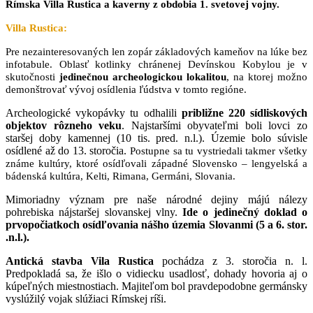
Rímska Villa Rustica a kaverny z obdobia 1. svetovej vojny.
Villa Rustica:
Pre nezainteresovaných len zopár základových kameňov na lúke bez
infotabule. Oblasť kotlinky chránenej Devínskou Kobylou je v
skutočnosti
jedinečnou archeologickou lokalitou
, na ktorej možno
demonštrovať vývoj osídlenia ľúdstva v tomto regióne.
Archeologické vykopávky tu odhalili
približne 220 sídliskových
objektov rôzneho veku
. Najstaršími obyvateľmi boli lovci zo
staršej doby kamennej (10 tis. pred. n.l.). Územie bolo súvisle
osídlené až do 13. storočia.
Postupne sa tu vystriedali takmer všetky
známe kultúry, ktoré osídľovali západné Slovensko – lengyelská a
bádenská kultúra, Kelti, Rimana, Germáni, Slovania.
Mimoriadny význam pre naše národné dejiny májú nálezy
pohrebiska nájstaršej slovanskej vlny.
Ide o jedinečný doklad o
prvopočiatkoch osídľovania nášho územia Slovanmi (5 a 6. stor.
.n.l.).
Antická stavba Vila Rustica
pochádza z 3. storočia n. l.
Predpokladá sa, že išlo o vidiecku usadlosť, dohady hovoria aj o
kúpeľných miestnostiach. Majiteľom bol pravdepodobne germánsky
vyslúžilý vojak slúžiaci Rímskej ríši.