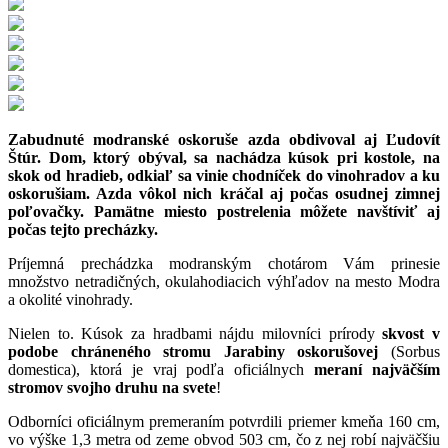
Zabudnuté modranské oskoruše azda obdivoval aj Ľudovít
Štúr. Dom, ktorý obýval, sa nachádza kúsok pri kostole, na
skok od hradieb, odkiaľ sa vinie chodníček do vinohradov a ku
oskorušiam. Azda vôkol nich kráčal aj počas osudnej zimnej
poľovačky. Pamätne miesto postrelenia môžete navštíviť aj
počas tejto precházky.
Príjemná prechádzka modranským chotárom Vám prinesie
množstvo netradičných, okulahodiacich výhľadov na mesto Modra
a okolité vinohrady.
Nielen to. Kúsok za hradbami nájdu milovníci prírody
skvost v
podobe chráneného stromu Jarabiny oskorušovej
(Sorbus
domestica), ktorá je vraj podľa oficiálnych
meraní najväčším
stromov svojho druhu na svete
!
Odborníci oficiálnym premeraním potvrdili priemer kmeňa 160 cm,
vo výške 1,3 metra od zeme obvod 503 cm, čo z nej robí najväčšiu