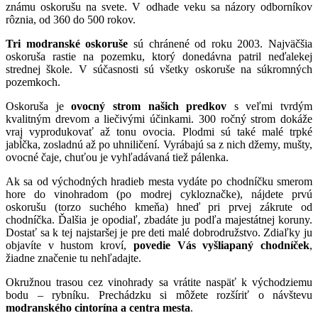
známu oskorušu na svete. V odhade veku sa názory odborníkov
rôznia, od 360 do 500 rokov.
Tri modranské oskoruše
sú chránené od roku 2003. Najväčšia
oskoruša rastie na pozemku, ktorý donedávna patril neďalekej
strednej škole. V súčasnosti sú všetky oskoruše na súkromných
pozemkoch.
Oskoruša je
ovocný strom našich predkov
s veľmi tvrdým
kvalitným drevom a liečivými účinkami. 300 ročný strom dokáže
vraj vyprodukovať až tonu ovocia. Plodmi sú také malé trpké
jabĺčka, zosladnú až po uhniličení. Vyrábajú sa z nich džemy, mušty,
ovocné čaje, chuťou je vyhľadávaná tiež pálenka.
Ak sa od východných hradieb mesta vydáte po chodníčku smerom
hore do vinohradom (po modrej cykloznačke), nájdete prvú
oskorušu (torzo suchého kmeňa) hneď pri prvej zákrute od
chodníčka. Ďalšia je opodiaľ, zbadáte ju podľa majestátnej koruny.
Dostať sa k tej najstaršej je pre deti malé dobrodružstvo. Zdiaľky ju
objavíte v hustom kroví,
povedie Vás vyšliapaný chodníček
,
žiadne značenie tu nehľadajte.
Okružnou trasou cez vinohrady sa vrátite naspäť k východziemu
bodu – rybníku. Prechádzku si môžete rozšíriť o návštevu
modranského cintorína a centra mesta
.