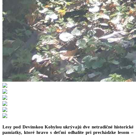
Lesy pod Devínskou Kobylou ukrývajú dve netradičné historické
pamiatky, ktoré hravo s deťmi odhalíte pri prechádzke lesom –