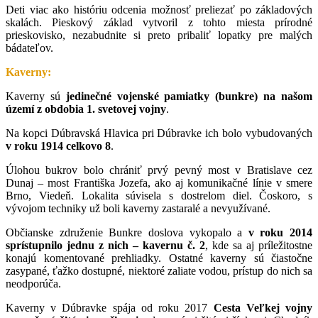
Deti viac ako históriu odcenia možnosť preliezať po základových
skalách. Pieskový základ vytvoril z tohto miesta prírodné
prieskovisko, nezabudnite si preto pribaliť lopatky pre malých
bádateľov.
Kaverny:
Kaverny sú
jedinečné vojenské pamiatky (bunkre) na našom
území z obdobia 1. svetovej vojny
.
Na kopci Dúbravská Hlavica pri Dúbravke ich bolo vybudovaných
v roku 1914 celkovo 8
.
Úlohou bukrov bolo chrániť prvý pevný most v Bratislave cez
Dunaj – most Františka Jozefa, ako aj komunikačné línie v smere
Brno, Viedeň. Lokalita súvisela s dostrelom diel. Čoskoro, s
vývojom techniky už boli kaverny zastaralé a nevyužívané.
Občianske združenie Bunkre doslova vykopalo a
v roku 2014
sprístupnilo jednu z nich – kavernu č. 2
, kde sa aj príležitostne
konajú komentované prehliadky. Ostatné kaverny sú čiastočne
zasypané, ťažko dostupné, niektoré zaliate vodou, prístup do nich sa
neodporúča.
Kaverny v Dúbravke spája od roku 2017
Cesta Veľkej vojny