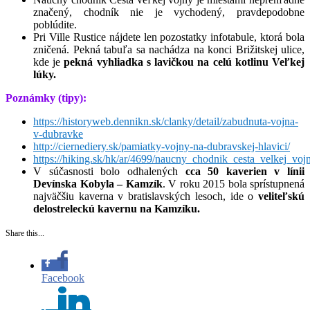
značený, chodník nie je vychodený, pravdepodobne
poblúdite.
Pri Ville Rustice nájdete len pozostatky infotabule, ktorá bola
zničená. Pekná tabuľa sa nachádza na konci Brižitskej ulice,
kde je
pekná vyhliadka s lavičkou na celú kotlinu Veľkej
lúky.
Poznámky (tipy):
https://historyweb.dennikn.sk/clanky/detail/zabudnuta-vojna-
v-dubravke
http://ciernediery.sk/pamiatky-vojny-na-dubravskej-hlavici/
https://hiking.sk/hk/ar/4699/naucny_chodnik_cesta_velkej_vo
V súčasnosti bolo odhalených
cca 50 kaverien v línii
Devínska Kobyla – Kamzík
. V roku 2015 bola sprístupnená
najväčšiu kaverna v bratislavských lesoch, ide o
veliteľskú
delostreleckú kavernu na Kamzíku.
Share this...
Facebook