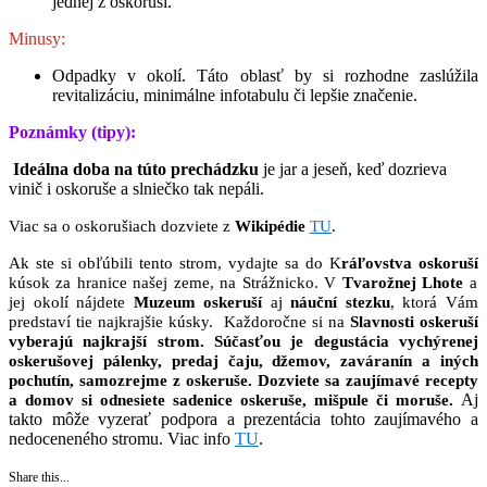
jednej z oskoruší.
Minusy:
Odpadky v okolí. Táto oblasť by si rozhodne zaslúžila
revitalizáciu, minimálne infotabulu či lepšie značenie.
Poznámky (tipy):
Ideálna doba na túto prechádzku
je jar a jeseň, keď dozrieva
vinič i oskoruše a slniečko tak nepáli.
Viac sa o oskorušiach dozviete z
Wikipédie
TU
.
Ak ste si obľúbili tento strom, vydajte sa do K
ráľovstva oskoruší
kúsok za hranice našej zeme, na Strážnicko. V
Tvarožnej Lhote
a
jej okolí nájdete
Muzeum oskeruší
aj
náuční stezku
, ktorá Vám
predstaví tie najkrajšie kúsky. Každoročne si na
Slavnosti oskeruší
vyberajú najkrajší strom. Súčasťou je degustácia vychýrenej
oskerušovej pálenky, predaj čaju, džemov, zaváranín a iných
pochutín, samozrejme z oskeruše. Dozviete sa zaujímavé recepty
Aj
a domov si odnesiete sadenice oskeruše, mišpule či moruše.
takto môže vyzerať podpora a prezentácia tohto zaujímavého a
nedoceneného stromu. Viac info
TU
.
Share this...