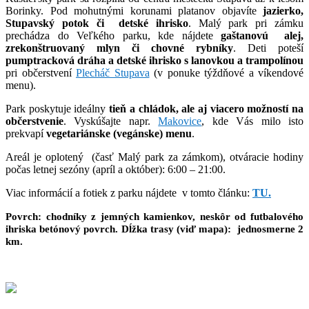
Borinky. Pod mohutnými korunami platanov objavíte
jazierko,
Stupavský potok či detské ihrisko
. Malý park pri zámku
prechádza do Veľkého parku, kde nájdete
gaštanovú alej,
zrekonštruovaný mlyn či chovné rybníky
. Deti poteší
pumptracková dráha a detské ihrisko s lanovkou a trampolínou
pri občerstvení
Plecháč Stupava
(v ponuke týždňové a víkendové
menu).
Park poskytuje ideálny
tieň a chládok, ale aj viacero možností na
občerstvenie
. Vyskúšajte napr.
Makovice
, kde Vás milo isto
prekvapí
vegetariánske (vegánske) menu
.
Areál je oplotený (časť Malý park za zámkom), otváracie hodiny
počas letnej sezóny (apríl a október): 6:00 – 21:00.
Viac informácií a fotiek z parku nájdete v tomto článku:
TU.
Povrch: chodníky z jemných kamienkov, neskôr od futbalového
ihriska betónový povrch. Dĺžka trasy (viď mapa): jednosmerne 2
km.