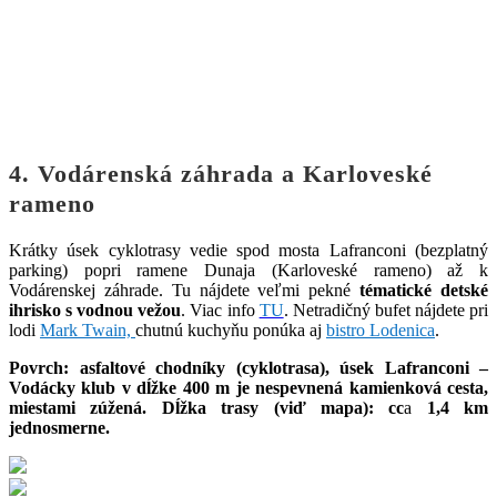
4. Vodárenská záhrada a Karloveské
rameno
Krátky úsek cyklotrasy vedie spod mosta Lafranconi (bezplatný
parking) popri ramene Dunaja (Karloveské rameno) až k
Vodárenskej záhrade. Tu nájdete veľmi pekné
tématické detské
ihrisko s vodnou vežou
. Viac info
TU
. Netradičný bufet nájdete pri
lodi
Mark Twain,
chutnú kuchyňu ponúka aj
bistro Lodenica
.
Povrch: asfaltové chodníky (cyklotrasa), úsek Lafranconi –
Vodácky klub v dĺžke 400 m je nespevnená kamienková cesta,
miestami zúžená. Dĺžka trasy (viď mapa): cc
a
1,4 km
jednosmerne.