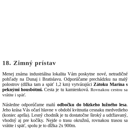
18. Zimný prístav
Menej známa industriálna lokalita Vám poskytne nové, netradičné
pohľady na Dunaj i Bratislavu. Odporúčame prechádzku na malý
polostrov (dlžka tam a späť 1,2 km) vytvárajúci
Zátoku Marína s
peknými housbótmi.
Cesta je tu kamienková.
Rovnakou cestou sa
vrátite i späť.
Následne odporúčame malú
odbočku do blízkeho lužného lesa
.
Jeho krása Vás očarí hlavne v období kvitnutia cesnaku medvedieho
(koniec apríla). Lesný chodník je tu dostatočne široký a udržiavaný,
vhodný aj pre kočíky. Nejde o trasu okružnú, rovnakou trasou sa
vrátite i späť, spolu je to dĺžka 2x 900m.