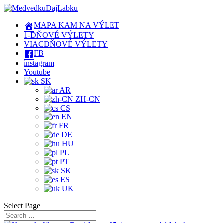
MAPA KAM NA VÝLET
1-DŇOVÉ VÝLETY
VIACDŇOVÉ VÝLETY
FB
instagram
Youtube
SK
AR
ZH-CN
CS
EN
FR
DE
HU
PL
PT
SK
ES
UK
Select Page