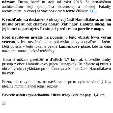
názvom Duna
, ktorá tu stojí od roku 2016. Za netradičnou
architektúrou stojí spolupráca slovenskej a nórskej Fakulty
architektúry, o ktorej sa viac dozviete v tomto článku:
TU.
.
K rozhľadni sa dostanete z okrajovej časti Hamuliakova, autom
musíte prejsť cez chatovú oblasť (viď napr. Labutia ulica), na
jej konci zaparkujete. Prístup si pred cestou pozrite v mape.
Pred návštevou myslite na počasie, v tejto oblasti býva veľmi
veterno
, v lete nezabudnite na pokrývku hlavy a opaľovací krém.
Deti potešia v tejto lokalite pekné
kamienkové pláže
, kde sa dajú
nazbierať naozaj pekné mušličky.
Trasu si môžete
predĺžiť o ďalších 1,7 km,
ak si zvolíte druhý
prístup z obce Hamuliakovo (ulica Dunajská). Tu nájdete aj bufet s
občerstvením, cyklokompu do Čunova a Marina Cafe Hamuliakovo
na vode.
Pozor, ide o cyklotrasu, na návštevu si preto vyberte vhodný čas,
ideálne mimo hlavnej letnej sezóny.
Povrch: asfalt (cyklochodník. Dĺžka trasy (viď mapa): 1,4 km.