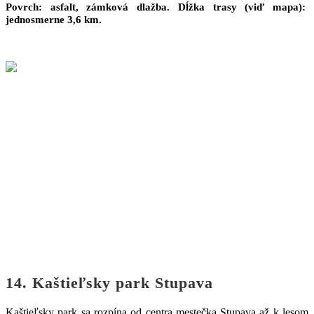
Povrch: asfalt, zámková dlažba. Dĺžka trasy (viď mapa):
jednosmerne 3,6 km.
14. Kaštieľsky park Stupava
Kaštieľsky park sa rozpína od centra mestečka Stupava až k lesom