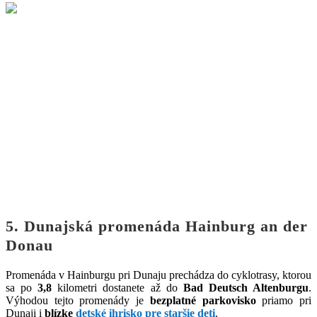
5. Dunajská promenáda Hainburg an der
Donau
Promenáda v Hainburgu pri Dunaju prechádza do cyklotrasy, ktorou
sa po
3,8
kilometri dostanete až do
Bad Deutsch Altenburgu
.
Výhodou tejto promenády je
bezplatné parkovisko
priamo pri
Dunaji i
blízke
detské ihrisko pre staršie deti
.