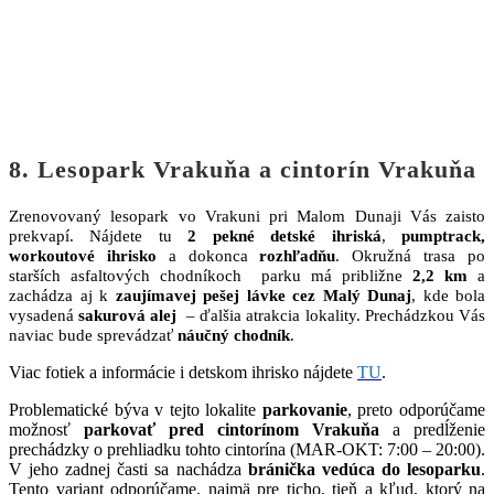
8. Lesopark Vrakuňa a cintorín Vrakuňa
Zrenovovaný lesopark vo Vrakuni pri Malom Dunaji Vás zaisto
prekvapí. Nájdete tu
2 pekné detské ihriská
,
pumptrack,
workoutové ihrisko
a dokonca
rozhľadňu
. Okružná trasa po
starších asfaltových chodníkoch parku má približne
2,2 km
a
zachádza aj k
zaujímavej pešej lávke cez Malý Dunaj
, kde bola
vysadená
sakurová alej
– ďalšia atrakcia lokality. Prechádzkou Vás
naviac bude sprevádzať
náučný chodník
.
Viac fotiek a informácie i detskom ihrisko nájdete
TU
.
Problematické býva v tejto lokalite
parkovanie
, preto odporúčame
možnosť
parkovať pred cintorínom Vrakuňa
a predĺženie
prechádzky o prehliadku tohto cintorína (MAR-OKT: 7:00 – 20:00).
V jeho zadnej časti sa nachádza
bránička vedúca do lesoparku
.
Tento variant odporúčame, najmä pre ticho, tieň a kľud, ktorý na