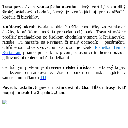
Trasa pozostáva z
vonkajšieho okruhu
, ktorý tvorí 1,13 km dlhý
široký asfaltový chodník, ktorý je vynikajúci aj pre odrážadlá,
korčule či bicyklíky.
Vnútorný okruh
tvoria zaoblené užšie chodníčky zo zámkovej
dlažby, ktoré Vám umožnia prebádať celý park. Trasu si môžete
predĺžiť prechádzkou po širokom chodníku v smere k Ružinovskej
radiále. Tu narazíte na kaviareň či malý obchodík – pekárničku.
Obľúbenou občerstvovacou stanicou je však
Planetka Bar a
Restaurant
priamo pri parku s pivom, terasou či tradičnou pizzou,
grilovanými rebierkami či krídelkami.
Centrálnym prvkom je
drevené detské ihrisko
a neďaleký kopec
na lezenie či sánkovanie. Viac o parku či ihrisku nájdete v
samostatnom článku
TU
.
Povrch: asfaltový povrch, zámková dlažba. Dĺžka trasy (viď
mapa): okruh 1 a 2 spolu 2,2 km.