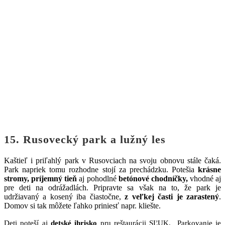
15. Rusovecký park a lužný les
Kaštieľ i priľahlý park v Rusovciach na svoju obnovu stále čaká.
Park napriek tomu rozhodne stojí za prechádzku. Potešia
krásne
stromy, príjemný tieň
aj pohodlné
betónové chodníčky,
vhodné aj
pre deti na odrážadlách. Pripravte sa však na to, že park je
udržiavaný a kosený iba čiastočne,
z veľkej časti je zarastený
.
Domov si tak môžete ľahko priniesť napr. kliešte.
Deti poteší aj
detské ihrisko
pru reštaurácii SĽUK. Parkovanie je