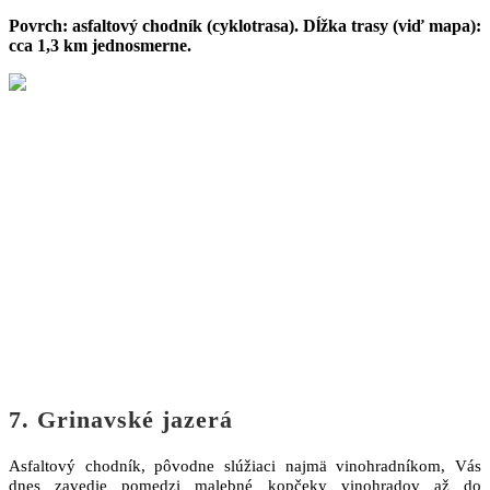
Povrch: asfaltový chodník (cyklotrasa). Dĺžka trasy (viď mapa):
cca 1,3 km jednosmerne.
7. Grinavské jazerá
Asfaltový chodník, pôvodne slúžiaci najmä vinohradníkom, Vás
dnes zavedie pomedzi malebné kopčeky vinohradov až do