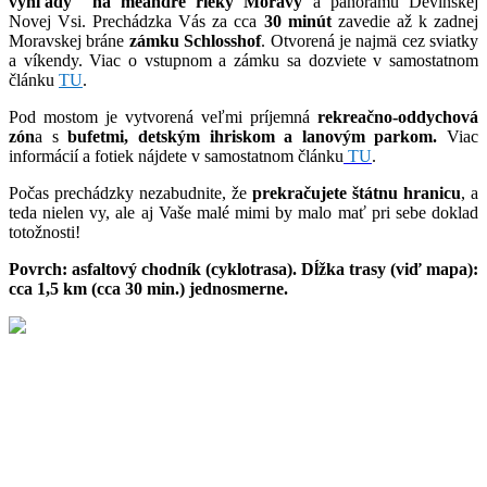
výhľady na meandre rieky Moravy
a panorámu Devínskej
Novej Vsi. Prechádzka Vás za cca
30 minút
zavedie až k zadnej
Moravskej bráne
zámku Schlosshof
. Otvorená je najmä cez sviatky
a víkendy. Viac o vstupnom a zámku sa dozviete v samostatnom
článku
TU
.
Pod mostom je vytvorená veľmi príjemná
rekreačno-oddychová
zón
a s
bufetmi, detským ihriskom a lanovým parkom.
Viac
informácií a fotiek nájdete v samostatnom článku
TU
.
Počas prechádzky nezabudnite, že
prekračujete štátnu hranicu
, a
teda nielen vy, ale aj Vaše malé mimi by malo mať pri sebe doklad
totožnosti!
Povrch: asfaltový chodník (cyklotrasa). Dĺžka trasy (viď mapa):
cca 1,5 km (cca 30 min.) jednosmerne.