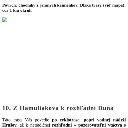
Povrch: chodníky z jemných kamienkov. Dĺžka trasy (viď mapa):
cca 1 km okruh.
10. Z Hamuliakova k rozhľadni Duna
Táto trasa Vás povedie
po cyklotrase, popri vodnej nádrži
Hrušov,
až k netradičnej
rozhľadni – pozorovateľni vtáctva s