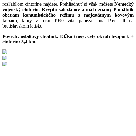
rozľahľom cintoríne nájdete. Prehliadnuť si však môžete
Nemecký
vojenský cintorín, Kryptu saleziánov a málo známy Pamätník
obetiam komunistického režimu
s
majestátnym kovovým
krížom
, ktorý v roku 1990 vítal pápeža Jána Pavla II na
bratislavskom letisku.
Povrch: asfaltový chodník. Dĺžka trasy: celý okruh lesopark +
cintorín: 3,4 km.