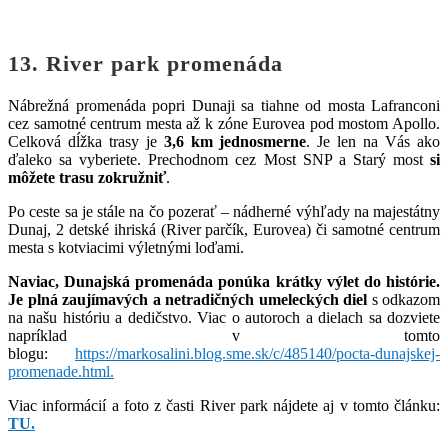
13. River park promenáda
Nábrežná promenáda popri Dunaji sa tiahne od mosta Lafranconi
cez samotné centrum mesta až k zóne Eurovea pod mostom Apollo.
Celková dĺžka trasy je
3,6 km jednosmerne
. Je len na Vás ako
ďaleko sa vyberiete. Prechodnom cez Most SNP a Starý most
si
môžete trasu zokružniť
.
Po ceste sa je stále na čo pozerať – nádherné výhľady na majestátny
Dunaj, 2 detské ihriská (River parčík, Eurovea) či samotné centrum
mesta s kotviacimi výletnými loďami.
Naviac, Dunajská promenáda ponúka krátky výlet do histórie.
Je plná zaujímavých a netradičných umeleckých diel
s odkazom
na našu históriu a dedičstvo. Viac o autoroch a dielach sa dozviete
napríklad v tomto
blogu:
https://markosalini.blog.sme.sk/c/485140/pocta-dunajskej-
promenade.html.
Viac informácií a foto z časti River park nájdete aj v tomto článku:
TU.