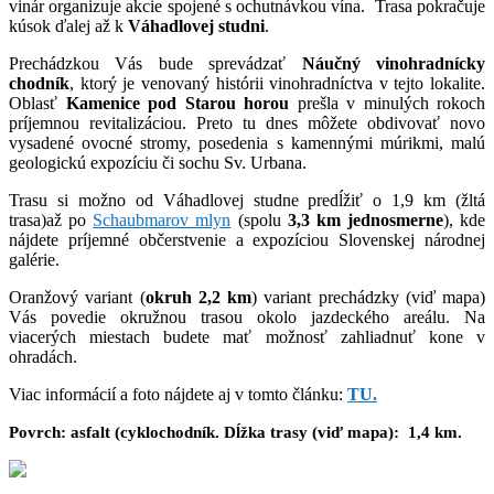
vinár organizuje akcie spojené s ochutnávkou vína. Trasa pokračuje
kúsok ďalej až k
Váhadlovej studni
.
Prechádzkou Vás bude sprevádzať
Náučný vinohradnícky
chodník
, ktorý je venovaný histórii vinohradníctva v tejto lokalite.
Oblasť
Kamenice pod Starou horou
prešla v minulých rokoch
príjemnou revitalizáciou. Preto tu dnes môžete obdivovať novo
vysadené ovocné stromy, posedenia s kamennými múrikmi, malú
geologickú expozíciu či sochu Sv. Urbana.
Trasu si možno od Váhadlovej studne predĺžiť o 1,9 km (žltá
trasa)až po
Schaubmarov mlyn
(spolu
3,3 km jednosmerne
), kde
nájdete príjemné občerstvenie a expozíciou Slovenskej národnej
galérie.
Oranžový variant (
okruh 2,2 km
) variant prechádzky (viď mapa)
Vás povedie okružnou trasou okolo jazdeckého areálu. Na
viacerých miestach budete mať možnosť zahliadnuť kone v
ohradách.
Viac informácií a foto nájdete aj v tomto článku:
TU.
Povrch: asfalt (cyklochodník. Dĺžka trasy (viď mapa): 1,4 km.