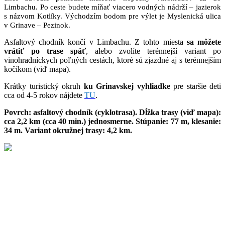
Limbachu. Po ceste budete míňať viacero vodných nádrží – jazierok
s názvom Kotlíky. Východzím bodom pre výlet je Myslenická ulica
v Grinave – Pezinok.
Asfaltový chodník končí v Limbachu. Z tohto miesta
sa môžete
vrátiť po trase späť
, alebo zvolíte terénnejší variant po
vinohradníckych poľných cestách, ktoré sú zjazdné aj s terénnejším
kočíkom (viď mapa).
Krátky turistický okruh
ku Grinavskej vyhliadke
pre staršie deti
cca od 4-5 rokov nájdete
TU
.
Povrch: asfaltový chodník (cyklotrasa). Dĺžka trasy (viď mapa):
cca 2,2 km (cca 40 min.) jednosmerne. Stúpanie: 77 m, klesanie:
34 m. Variant okružnej trasy: 4,2 km.