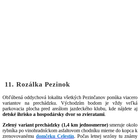
11. Rozálka Pezinok
Obľúbená oddychová lokalita všetkých Pezinčanov ponúka viacero
variantov na prechádzku. Východzím bodom je vždy veľká
parkovacia plocha pred areálom jazdeckého klubu, kde nájdete aj
detské ihrisko a hospodársky dvor so zvieratami
.
Zelený variant prechádzky (1,4 km jednosmerne)
smeruje okolo
rybníka po vinohradníckom asfaltovom chodníku mierne do kopca k
zrenovovanému
domčeku Celestín
. Počas letnej sezóny tu známy