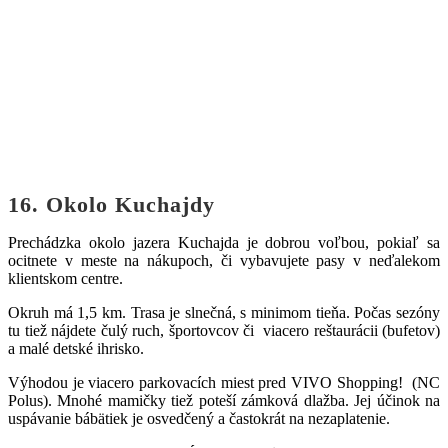
16. Okolo Kuchajdy
Prechádzka okolo jazera Kuchajda je dobrou voľbou, pokiaľ sa
ocitnete v meste na nákupoch, či vybavujete pasy v neďalekom
klientskom centre.
Okruh má 1,5 km. Trasa je slnečná, s minimom tieňa. Počas sezóny
tu tiež nájdete čulý ruch, športovcov či viacero reštaurácii (bufetov)
a malé detské ihrisko.
Výhodou je viacero parkovacích miest pred VIVO Shopping! (NC
Polus). Mnohé mamičky tiež poteší zámková dlažba. Jej účinok na
uspávanie bábätiek je osvedčený a častokrát na nezaplatenie.