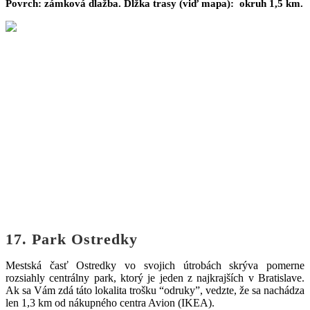
Povrch: zámková dlažba. Dĺžka trasy (viď mapa): okruh 1,5 km.
17. Park Ostredky
Mestská časť Ostredky vo svojich útrobách skrýva pomerne
rozsiahly centrálny park, ktorý je jeden z najkrajších v Bratislave.
Ak sa Vám zdá táto lokalita trošku “odruky”, vedzte, že sa nachádza
len 1,3 km od nákupného centra Avion (IKEA).