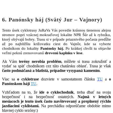
6. Panónsky háj (Svätý Jur – Vajnory)
Tento úsek cyklotrasy JuRaVa Vás povedie krásnou tienenou alejou
stromov popri vzácnej mokraďovej lokalite NPR Šúr až k rybníku,
ktorý obývajú bobry. Trasu si v prípade priaznivého počasia predĺžte
až po najbližšiu križovatku ciest do Vajnôr, kde sa vyberte
chodníkom do lokality
Panónsky háj.
Po krátkej chvíli tu objavíte
veľmi peknú zrenovovanú
drevenú kaplnku v lese
.
Ak Vám
terény nerobia problém
, môžete si trasu zokružniť a
vydať sa späť chodníkom cez túto chatársku oblasť. Trasa je však
často podmáčaná a blatistá, prípadne vysypaná kamením
.
Viac sa
o cyklotrase
dozviete v samostatnom článku
TU
a
o
Panónskom háji
TU
.
Vzhľadom na to, že
ide o cyklochodník
, treba dbať na svoju
bezpečnosť i na bezpečnosť ostatných.
Najmä v letných
mesiacoch je tento úsek často navštevovaný a preplnený rýchlo
jazdiacimi cyklistami.
Na prechádku odporúčame obdobie mimo
hlavnej cyklo sezóny:)