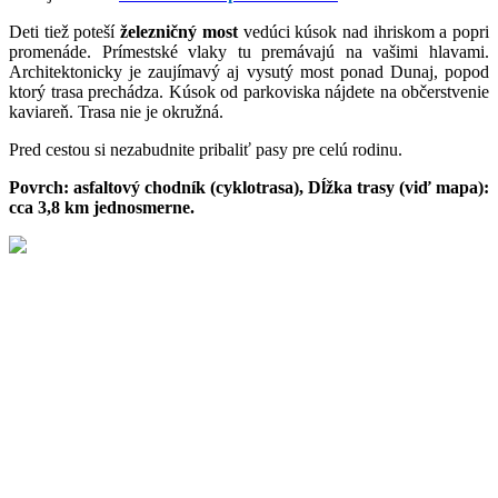
Deti tiež poteší
železničný most
vedúci kúsok nad ihriskom a popri
promenáde. Prímestské vlaky tu premávajú na vašimi hlavami.
Architektonicky je zaujímavý aj vysutý most ponad Dunaj, popod
ktorý trasa prechádza. Kúsok od parkoviska nájdete na občerstvenie
kaviareň. Trasa nie je okružná.
Pred cestou si nezabudnite pribaliť pasy pre celú rodinu.
Povrch: asfaltový chodník (cyklotrasa), Dĺžka trasy (viď mapa):
cca 3,8 km jednosmerne.