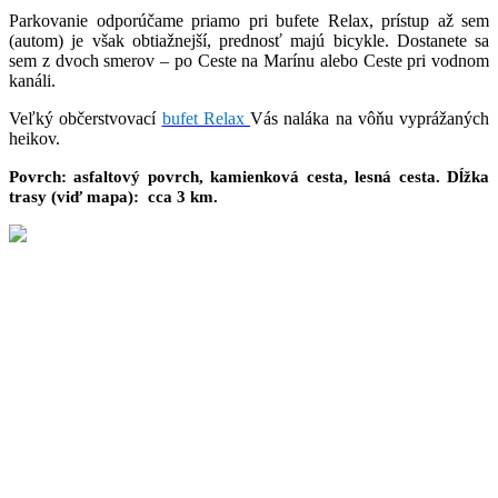
Parkovanie odporúčame priamo pri
bufete Relax
, prístup až sem
(autom) je však obtiažnejší, prednosť majú bicykle. Dostanete sa
sem z dvoch smerov – po Ceste na Marínu alebo Ceste pri vodnom
kanáli.
Veľký občerstvovací
bufet Relax
Vás naláka na vôňu vyprážaných
heikov.
Povrch: asfaltový povrch, kamienková cesta, lesná cesta. Dĺžka
trasy (viď mapa): cca 3 km.