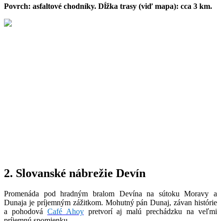
Povrch: asfaltové chodníky. Dĺžka trasy (viď mapa): cca 3 km.
2. Slovanské nábrežie Devín
Promenáda pod hradným bralom Devína na sútoku Moravy a
Dunaja je príjemným zážitkom. Mohutný pán Dunaj, závan histórie
a pohodová
Café Ahoy
pretvorí aj malú prechádzku na veľmi
príjemnú spomienku.