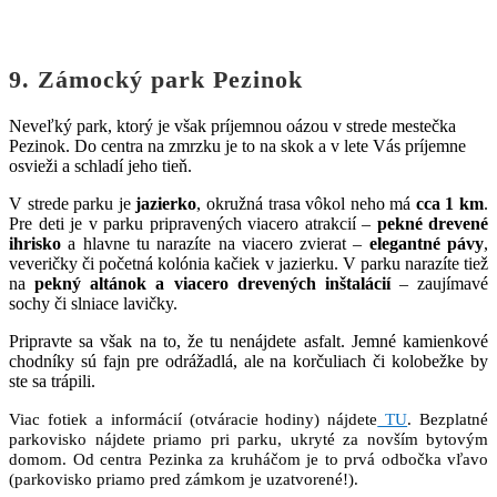
9. Zámocký park Pezinok
Neveľký park, ktorý je však príjemnou oázou v strede mestečka
Pezinok. Do centra na zmrzku je to na skok a v lete Vás príjemne
osvieži a schladí jeho tieň.
V strede parku je
jazierko
, okružná trasa vôkol neho má
cca 1 km
.
Pre deti je v parku pripravených viacero atrakcií –
pekné drevené
ihrisko
a hlavne tu narazíte na viacero zvierat –
elegantné pávy
,
veveričky či početná kolónia kačiek v jazierku. V parku narazíte tiež
na
pekný altánok a viacero drevených inštalácií
– zaujímavé
sochy či slniace lavičky.
Pripravte sa však na to, že tu nenájdete asfalt. Jemné kamienkové
chodníky sú fajn pre odrážadlá, ale na korčuliach či kolobežke by
ste sa trápili.
Viac fotiek a informácií (otváracie hodiny) nájdete
TU
. Bezplatné
parkovisko nájdete priamo pri parku, ukryté za novším bytovým
domom. Od centra Pezinka za kruháčom je to prvá odbočka vľavo
(parkovisko priamo pred zámkom je uzatvorené!).