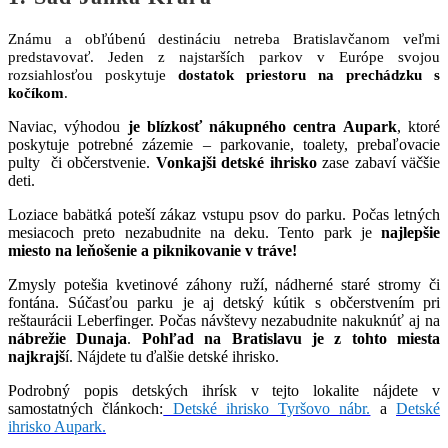
Známu a obľúbenú destináciu netreba Bratislavčanom veľmi
predstavovať. Jeden z najstarších parkov v Európe svojou
rozsiahlosťou poskytuje
dostatok priestoru na prechádzku s
kočíkom
.
Naviac, výhodou
je blízkosť nákupného centra Aupark
, ktoré
poskytuje potrebné zázemie – parkovanie, toalety, prebaľovacie
pulty či občerstvenie.
Vonkajši detské ihrisko
zase zabaví väčšie
deti.
Loziace babätká poteší zákaz vstupu psov do parku. Počas letných
mesiacoch preto nezabudnite na deku. Tento park je
najlepšie
miesto na leňošenie a piknikovanie v tráve!
Zmysly potešia kvetinové záhony ruží, nádherné staré stromy či
fontána. Súčasťou parku je aj detský kútik s občerstvením pri
reštaurácii Leberfinger. Počas návštevy nezabudnite nakuknúť aj na
nábrežie Dunaja
.
Pohľad na Bratislavu je z tohto miesta
najkrajš
í. Nájdete tu ďalšie detské ihrisko.
Podrobný popis detských ihrísk v tejto lokalite nájdete v
samostatných článkoch:
Detské ihrisko Tyršovo nábr.
a
Detské
ihrisko Aupark.