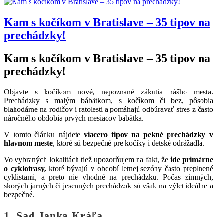
Kam s kočíkom v Bratislave – 35 tipov na
prechádzky!
Kam s kočíkom v Bratislave – 35 tipov na
prechádzky!
Objavte s kočíkom nové, nepoznané zákutia nášho mesta.
Prechádzky s malým bábätkom, s kočíkom či bez, pôsobia
blahodárne na rodičov i ratolesti a pomáhajú odbúravať stres z často
náročného obdobia prvých mesiacov bábätka.
V tomto článku nájdete
viacero tipov na pekné prechádzky v
hlavnom meste
, ktoré sú bezpečné pre kočíky i detské odrážadlá.
Vo vybraných lokalitách tiež upozorňujem na fakt, že
ide primárne
o cyklotrasy,
ktoré bývajú v období letnej sezóny často preplnené
cyklistami, a preto nie vhodné na prechádzku. Počas zimných,
skorých jarných či jesenných prechádzok sú však na výlet ideálne a
bezpečné.
1. Sad Janka Kráľa