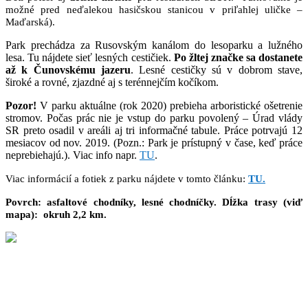
možné pred neďalekou hasičskou stanicou v priľahlej uličke –
Maďarská).
Park prechádza za Rusovským kanálom do lesoparku a lužného
lesa. Tu nájdete sieť lesných cestičiek.
Po žltej značke sa dostanete
až k Čunovskému jazeru
. Lesné cestičky sú v dobrom stave,
široké a rovné, zjazdné aj s terénnejčím kočíkom.
Pozor!
V parku aktuálne (rok 2020) prebieha arboristické ošetrenie
stromov. Počas prác nie je vstup do parku povolený – Úrad vlády
SR preto osadil v areáli aj tri informačné tabule. Práce potrvajú 12
mesiacov od nov. 2019. (Pozn.: Park je prístupný v čase, keď práce
neprebiehajú.). Viac info napr.
TU
.
Viac informácií a fotiek z parku nájdete v tomto článku:
TU.
Povrch: asfaltové chodníky, lesné chodníčky. Dĺžka trasy (viď
mapa): okruh 2,2 km.