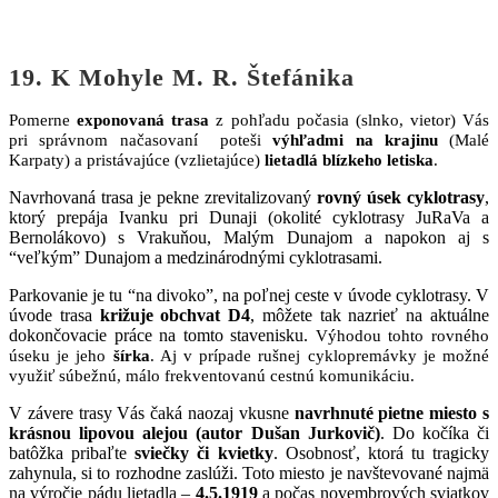
19. K Mohyle M. R. Štefánika
Pomerne
exponovaná trasa
z pohľadu počasia (slnko, vietor) Vás
pri správnom načasovaní poteši
výhľadmi na krajinu
(Malé
Karpaty) a pristávajúce (vzlietajúce)
lietadlá blízkeho letiska
.
Navrhovaná trasa je pekne zrevitalizovaný
rovný úsek cyklotrasy
,
ktorý prepája Ivanku pri Dunaji (okolité cyklotrasy JuRaVa a
Bernolákovo) s Vrakuňou, Malým Dunajom a napokon aj s
“veľkým” Dunajom a medzinárodnými cyklotrasami.
Parkovanie je tu “na divoko”, na poľnej ceste v úvode cyklotrasy. V
úvode trasa
križuje obchvat D4
, môžete tak nazrieť na aktuálne
dokončovacie práce na tomto stavenisku.
Výhodou tohto rovného
úseku je jeho
šírka
. Aj v prípade rušnej cyklopremávky je možné
využiť súbežnú, málo frekventovanú cestnú komunikáciu.
V závere trasy Vás čaká naozaj vkusne
navrhnuté pietne miesto
s
krásnou lipovou alejou (autor Dušan Jurkovič)
. Do kočíka či
batôžka pribaľte
sviečky či kvietky
. Osobnosť, ktorá tu tragicky
zahynula, si to rozhodne zaslúži. Toto miesto je navštevované najmä
na výročie pádu lietadla –
4.5.1919
a počas novembrových sviatkov